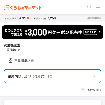
4.91
7,253
2026年8月時点
口コミの平均点
累計口コミ数
洗濯機設置
三重県桑名市
三重県桑名市
依頼内容：
縦型（撹拌式）1台
条件を選択