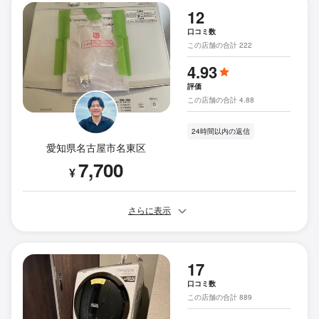
12
口コミ数
この店舗の合計 222
4.93
評価
この店舗の合計 4.88
24時間以内の返信
愛知県名古屋市名東区
7,700
¥
さらに表示
17
口コミ数
この店舗の合計 889