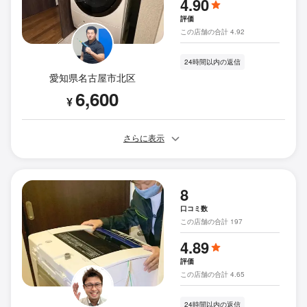
4.90
評価
この店舗の合計 4.92
24時間以内の返信
愛知県名古屋市北区
6,600
¥
さらに表示
8
口コミ数
この店舗の合計 197
4.89
評価
この店舗の合計 4.65
24時間以内の返信