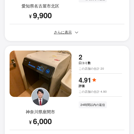
愛知県名古屋市北区
9,900
¥
さらに表示
2
口コミ数
この店舗の合計 20
4.91
評価
この店舗の合計 4.90
24時間以内の返信
神奈川県座間市
6,000
¥