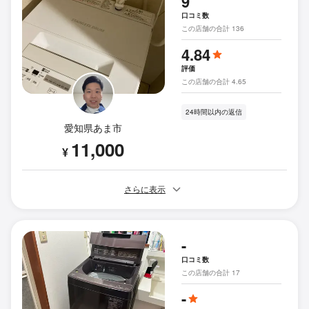
9
口コミ数
この店舗の合計 136
4.84
評価
この店舗の合計 4.65
24時間以内の返信
愛知県あま市
11,000
¥
さらに表示
-
口コミ数
この店舗の合計 17
-