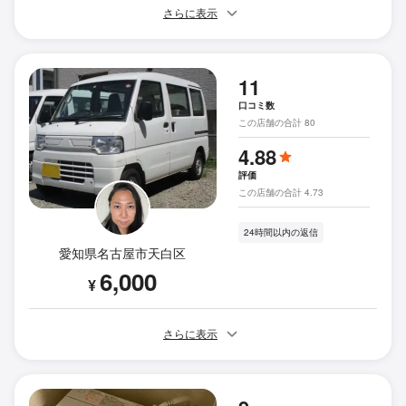
さらに表示
11
口コミ数
この店舗の合計 80
4.88
評価
この店舗の合計 4.73
24時間以内の返信
愛知県名古屋市天白区
6,000
¥
さらに表示