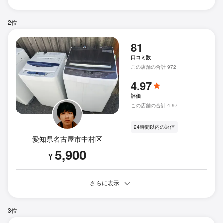
2位
81
口コミ数
この店舗の合計 972
4.97
評価
この店舗の合計 4.97
24時間以内の返信
愛知県名古屋市中村区
5,900
¥
さらに表示
3位