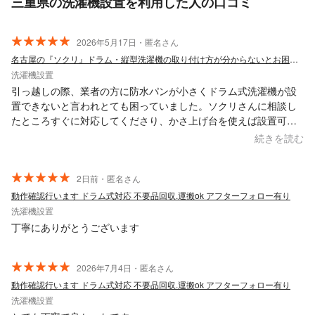
三重県の洗濯機設置を利用した人の口コミ
2026年5月17日・匿名さん
名古屋の『ソクリ』ドラム・縦型洗濯機の取り付け方が分からないとお困りのあなたに
洗濯機設置
引っ越しの際、業者の方に防水パンが小さくドラム式洗濯機が設
置できないと言われとても困っていました。ソクリさんに相談し
たところすぐに対応してくださり、かさ上げ台を使えば設置可能
なことがわかりました。必要になるかさ上げ台も詳しく教えてい
続きを読む
ただき、設置も2日後に来てくれました。業者の方にはドラム式洗
濯機を保管して設置できる洗濯機を新しく購入した方がいいと言
われていたので、本当にソクリさんに相談してよかったです。対
2日前・匿名さん
応も早い、親身で丁寧、費用もできるだけ安くなるようなご提案
動作確認行います ドラム式対応 不要品回収.運搬ok アフターフォロー有り
をいただき、とても助かりました。今後何かあれば絶対にソクリ
洗濯機設置
さんに相談したいと思います。本当にありがとうございまし
丁寧にありがとうございます
た！！
2026年7月4日・匿名さん
動作確認行います ドラム式対応 不要品回収.運搬ok アフターフォロー有り
洗濯機設置