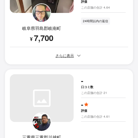
評価
この店舗の合計 4.64
24時間以内の返信
岐阜県羽島郡岐南町
7,700
¥
さらに表示
-
口コミ数
この店舗の合計 21
-
評価
この店舗の合計 4.61
三重県三重郡川越町