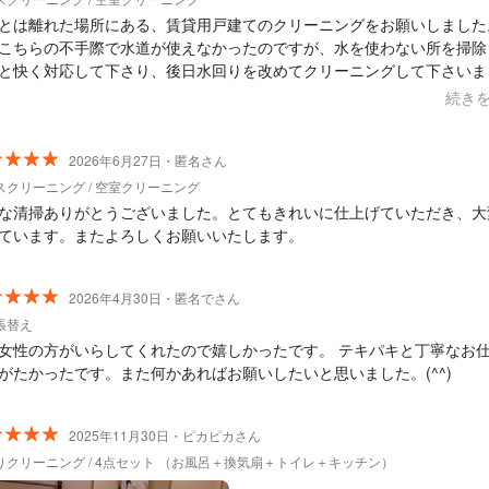
とは離れた場所にある、賃貸用戸建てのクリーニングをお願いしました
こちらの不手際で水道が使えなかったのですが、水を使わない所を掃除
と快く対応して下さり、後日水回りを改めてクリーニングして下さいま
 仕上がりも写真で送って頂きましたが、とても綺麗にして下さってま
続き
がり、対応共に大変満足しております。 また機会がありましたら、お
頂きます。
2026年6月27日・匿名さん
スクリーニング / 空室クリーニング
な清掃ありがとうございました。とてもきれいに仕上げていただき、大
ています。またよろしくお願いいたします。
2026年4月30日・匿名でさん
張替え
女性の方がいらしてくれたので嬉しかったです。 テキパキと丁寧なお
がたかったです。また何かあればお願いしたいと思いました。(^^)
2025年11月30日・ピカピカさん
りクリーニング / 4点セット （お風呂＋換気扇＋トイレ＋キッチン）