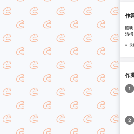
作
照明
清掃
洗
作
1
2