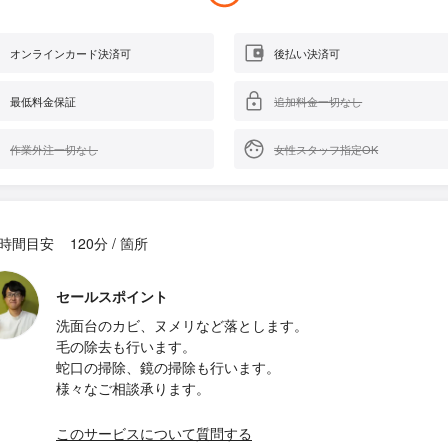
オンラインカード決済可
後払い決済可
最低料金保証
追加料金一切なし
作業外注一切なし
女性スタッフ指定OK
時間目安
120分 / 箇所
セールスポイント
洗面台のカビ、ヌメリなど落とします。
毛の除去も行います。
蛇口の掃除、鏡の掃除も行います。
様々なご相談承ります。
このサービスについて質問する