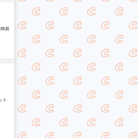
の簡易
ット