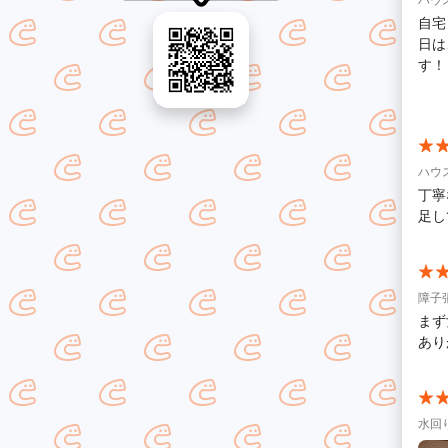
自宅
日は
す！
た。
仕上
せて
ハウ
丁寧
足し
障子
まず
あり
水回