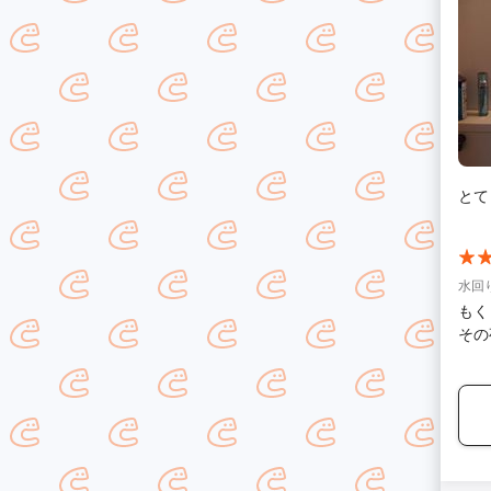
とて
水回
もく
その