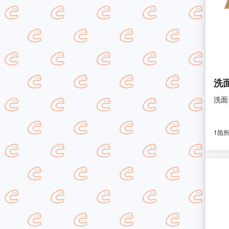
洗
洗面
1箇