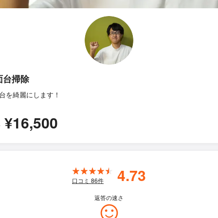
面台掃除
台を綺麗にします！
¥16,500
所
4.73
口コミ
86
件
返答の速さ