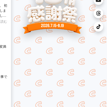
。 初
しま
し
した！
を読む
願いさ
変満
仕事で