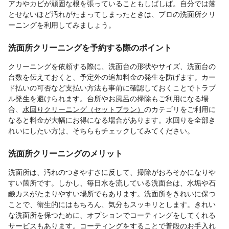
アカやカビが頑固な根を張っていることもしばしば。自分では落
とせないほど汚れがたまってしまったときは、プロの洗面所クリ
ーニングを利用してみましょう。
洗面所クリーニングを予約する際のポイント
クリーニングを依頼する際に、洗面台の形状やサイズ、洗面台の
台数を伝えておくと、予定外の追加料金の発生を防げます。カー
ド払いの可否など支払い方法も事前に確認しておくことでトラブ
ル発生を避けられます。
台所
や
お風呂
の掃除もご利用になる場
合、
水回りクリーニング（セットプラン）
のカテゴリをご利用に
なると料金が大幅にお得になる場合があります。水回りを全部き
れいにしたい方は、そちらもチェックしてみてください。
洗面所クリーニングのメリット
洗面所は、汚れのつきやすさに反して、掃除がおろそかになりや
すい箇所です。しかし、毎日水を流している洗面台は、水垢や石
鹸カスがたまりやすい場所でもあります。洗面所をきれいに保つ
ことで、衛生的にはもちろん、気分もスッキリとします。きれい
な洗面所を保つために、オプションでコーティングをしてくれる
サービスもあります。コーティングをすることで普段のお手入れ