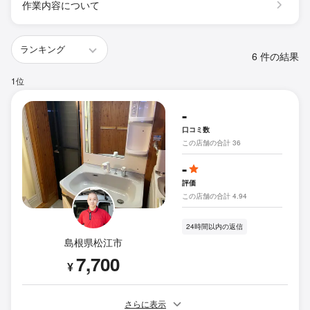
作業内容について
6 件の結果
1位
-
口コミ数
この店舗の合計 36
-
評価
この店舗の合計 4.94
24時間以内の返信
島根県松江市
7,700
¥
さらに表示