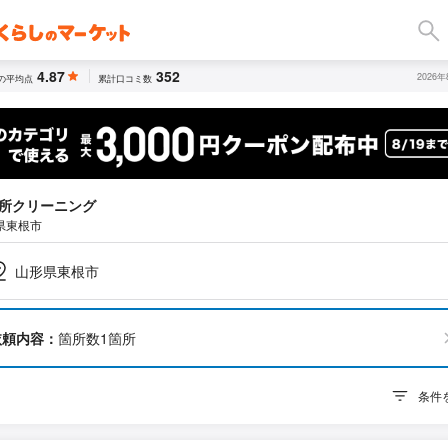
4.87
352
2026
の平均点
累計口コミ数
所クリーニング
県東根市
山形県東根市
依頼内容：
箇所数1箇所
条件