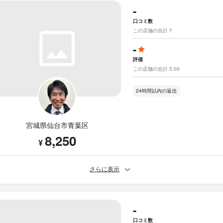
-
口コミ数
この店舗の合計 7
-
評価
この店舗の合計 5.00
24時間以内の返信
宮城県仙台市青葉区
8,250
¥
さらに表示
-
口コミ数