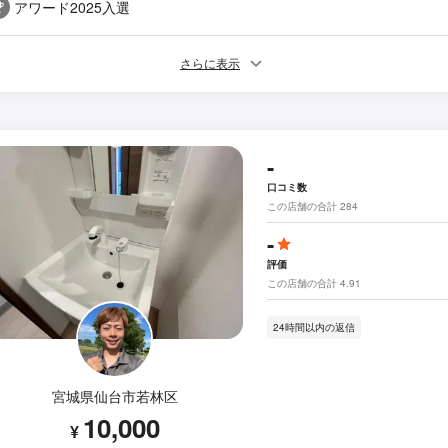
アワード2025入選
さらに表示
-
口コミ数
この店舗の合計 284
-
評価
この店舗の合計 4.91
24時間以内の返信
宮城県仙台市若林区
10,000
¥