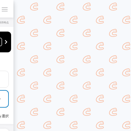
年8月時点
を選択