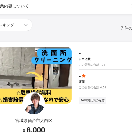
業内容について
7 件
-
口コミ数
この店舗の合計 171
-
評価
この店舗の合計 4.54
24時間以内の返信
宮城県仙台市太白区
8,000
¥