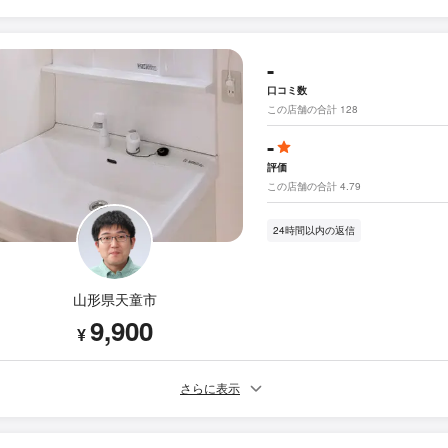
-
口コミ数
この店舗の合計 128
-
評価
この店舗の合計 4.79
24時間以内の返信
山形県天童市
9,900
¥
さらに表示