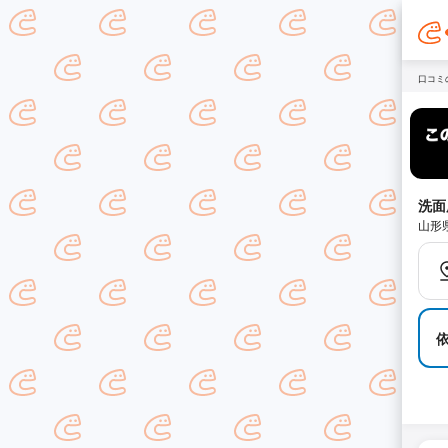
口コミ
洗面
山形