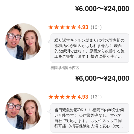
発防止まで考えた施工を行っています。
¥6,000〜¥24,000
最短即日訪問・緊急対応可能 作業前に
必ず料金説明（追加請求なし） 豊富な
現場経験による確かな技術力 自社スタ
ッフ施工で安心対応
4.93
(131)
繰り返すキッチン詰まりは排水管内部の
蓄積汚れが原因かもしれません！ 表面
的な解消ではなく、原因から改善する施
工をご提案します！ 快適に長く使える
キッチン環境へサポートいたします！
福岡県福岡市西区
¥6,000〜¥24,000
4.93
(131)
当日緊急対応OK！！ 福岡市内30分お伺
い可能です！ ◇作業外注なし、すべて
自社で対応します。 ◇女性スタッフ同
行可能 ◇損害保険加入済で安心 ◇大手
での業務経験も豊富です！ ◇作業や仕