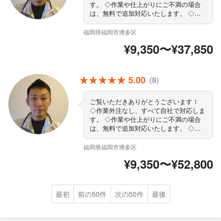
す。 ◇作業や仕上がりにご不満の場合
は、無料で追加対応いたします。 ◇作
業時はスリッパ持参でお伺いします ◇
営業時間外・対応地域外でもご要望お聞
福岡県福岡市博多区
きします！ ◇駐車代お店負担◎ ◇ぜ
¥9,350〜¥37,850
ひ、一度プロの技をお試しください。
まずはお気軽にご相談ください！
5.00
(8)
ご覧いただきありがとうございます！
◇作業外注なし、すべて自社で対応しま
す。 ◇作業や仕上がりにご不満の場合
は、無料で追加対応いたします。 ◇作
業時はスリッパ持参でお伺いします ◇
営業時間外・対応地域外でもご要望お聞
福岡県福岡市博多区
きします！ ◇駐車代お店負担◎ ◇ぜ
¥9,350〜¥52,800
ひ、一度プロの技をお試しください。
まずはお気軽にご相談ください！
最初
前の50件
次の50件
最後