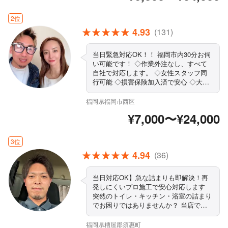
からしっかり改善いたします！
2位
4.93
(131)
当日緊急対応OK！！ 福岡市内30分お伺
い可能です！ ◇作業外注なし、すべて
自社で対応します。 ◇女性スタッフ同
行可能 ◇損害保険加入済で安心 ◇大手
での業務経験も豊富です！ ◇作業や仕
上がりにご不満の場合は、無料で追加対
福岡県福岡市西区
応いたします。 ◇営業時間外・対応地
¥7,000〜¥24,000
域外でもご要望お聞きします！ ◇駐車
代は当店が負担します ◇精一杯対応し
ます！ぜひ当店にお任せください まず
3位
はお気軽にご相談ください！
4.94
(36)
当日対応OK】急な詰まりも即解決！再
発しにくいプロ施工で安心対応します
突然のトイレ・キッチン・浴室の詰まり
でお困りではありませんか？ 当店では
「とりあえず流すだけ」の応急処置では
なく、 詰まりの原因を徹底確認し、再
福岡県糟屋郡須惠町