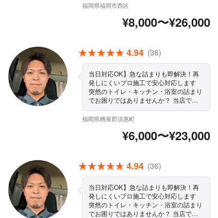
上がりにご不満の場合は、無料で追加対
福岡県福岡市西区
応いたします。 ◇営業時間外・対応地
¥8,000〜¥26,000
域外でもご要望お聞きします！ ◇駐車
代は当店が負担します ◇精一杯対応し
ます！ぜひ当店にお任せください まず
はお気軽にご相談ください！
4.94
(36)
当日対応OK】急な詰まりも即解決！再
発しにくいプロ施工で安心対応します
突然のトイレ・キッチン・浴室の詰まり
でお困りではありませんか？ 当店では
「とりあえず流すだけ」の応急処置では
なく、 詰まりの原因を徹底確認し、再
福岡県糟屋郡須惠町
発防止まで考えた施工を行っています。
¥6,000〜¥23,000
最短即日訪問・緊急対応可能 作業前に
必ず料金説明（追加請求なし） 豊富な
現場経験による確かな技術力 自社スタ
ッフ施工で安心対応！
4.94
(36)
当日対応OK】急な詰まりも即解決！再
発しにくいプロ施工で安心対応します
突然のトイレ・キッチン・浴室の詰まり
でお困りではありませんか？ 当店では