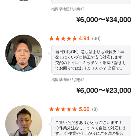
「とりあえず流すだけ」の応急処置では
なく、 詰まりの原因を徹底確認し、再
福岡県糟屋郡須惠町
発防止まで考えた施工を行っています。
¥6,000〜¥34,000
最短即日訪問・緊急対応可能 作業前に
必ず料金説明（追加請求なし） 豊富な
現場経験による確かな技術力 自社スタ
ッフ施工で安心対応。
4.94
(36)
当日対応OK】急な詰まりも即解決！再
発しにくいプロ施工で安心対応します
突然のトイレ・キッチン・浴室の詰まり
でお困りではありませんか？ 当店では
「とりあえず流すだけ」の応急処置では
なく、 詰まりの原因を徹底確認し、再
福岡県糟屋郡須惠町
発防止まで考えた施工を行っています。
¥6,000〜¥23,000
最短即日訪問・緊急対応可能 作業前に
必ず料金説明（追加請求なし） 豊富な
現場経験による確かな技術力 自社スタ
ッフ施工で安心対
5.00
(8)
ご覧いただきありがとうございます！
◇作業外注なし、すべて自社で対応しま
す。 ◇作業や仕上がりにご不満の場合