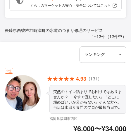
くらしのマーケットの安心・安全については
こちら
長崎県西彼杵郡時津町の水道のつまり修理のサービス
1~12件（12件中）
1位
4.93
(131)
突然のトイレ詰まりでお困りではありま
せんか？ 「今すぐ直したい」「どこに
頼めばいいか分からない」そんな方へ。
当店は水回り専門のプロが最短当日でお
伺いし、迅速・丁寧に解決いたします。
事前にしっかり料金をご説明し、ご納得
福岡県福岡市西区
いただいてから作業するため安心。 軽
¥6,000〜¥34,000
度の詰まりから重度の詰まりまで、原因