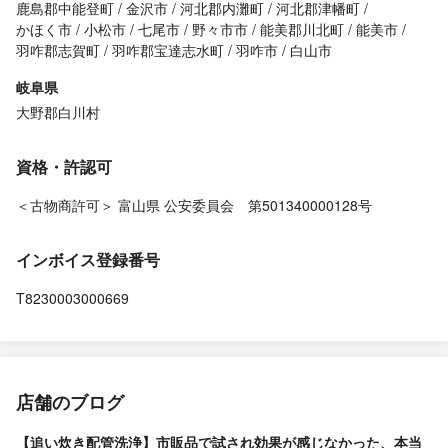
鹿島郡中能登町
金沢市
河北郡内灘町
河北郡津幡町
かほく市
小松市
七尾市
野々市市
能美郡川北町
能美市
羽咋郡志賀町
羽咋郡宝達志水町
羽咋市
白山市
岐阜県
大野郡白川村
資格・許認可
＜古物商許可＞ 富山県 公安委員会 第501340000128号
インボイス登録番号
T8230003000669
店舗のブログ
【追い炊き配管洗浄】市販品で試され効果が感じなかった、本当