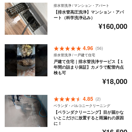
排水管洗浄 / マンション・アパート
【排水管高圧洗浄】マンション・アパ
ート（科学洗浄込み）
¥160,000
4.96
(56)
排水管洗浄 / 一戸建て住宅
戸建て住宅｜排水管洗浄サービス【１
年間の詰まり保証】カメラで配管内点
検も可
¥18,000
4.85
(2)
ベランダ・バルコニークリーニング
【ベランダクリーニング】目が届かな
いとこだけに放置すると雨漏れの原因
に！
¥16,500