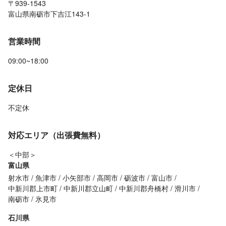
〒939-1543
富山県南砺市下吉江143-1
営業時間
09:00~18:00
定休日
不定休
対応エリア（出張費無料）
＜中部＞
富山県
射水市
魚津市
小矢部市
高岡市
砺波市
富山市
中新川郡上市町
中新川郡立山町
中新川郡舟橋村
滑川市
南砺市
氷見市
石川県