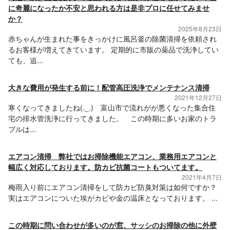
に奇麗になったか不安と思われる方は是非プロに任せてみませ
か？
2025年8月23日
赤ちゃんが生まれた事をきっかけに風呂釜の除菌清掃を依頼され
るお客様が増えてきています。 定期的に市販の薬品で洗浄してい
ても、追...
大きな費用が発生する前に！配管高圧洗浄でメンテナンス清掃
2021年12月27日
寒くなってきましたね(._.) 富山市で流れがが悪くなった集合住
宅の排水管洗浄に行ってきました。 この時期に多いお家のトラ
ブルは...
エアコン清掃 弊社ではお掃除機能エアコン、業務用エアコンと
幅広く対応しております。防カビ抗菌コートもついてます。
2021年4月7日
梅雨入り前にエアコン清掃をして防カビ防臭対策は如何ですか？
実はエアコンについた埃がカビや金の温床となっております。 ...
この時期に問い合わせが多いのが窓、サッシのお掃除の他に外壁