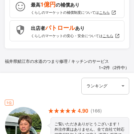
1億円
最高
の補償あり
くらしのマーケットの補償制度については
こちら
パトロール
出店者
あり
くらしのマーケットの安心・安全については
こちら
福井県鯖江市の水道のつまり修理 / キッチンのサービス
1~2件（2件中）
1位
4.90
(166)
ご覧いただきありがとうございます！
外注作業はありません、全て自社で対応