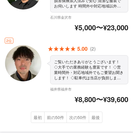
損害保険加入済みで安心 清潔な服装で
お伺いします 時間外や対応地域以外に
も対応いたします ＜サービス内容＞ レ
ンジフードクリーニング キッチンクリ
石川県金沢市
ーニング 浴室クリーニング 上記サービ
¥5,000〜¥23,000
ス以外のメニューもございます！ 各種
組み合わせのセット料金もございます！
なんでもご相談ください！
2位
5.00
(2)
ご覧いただきありがとうございます！
◇大手での業務経験も豊富です！ ◇営
業時間外・対応地域外でもご要望お聞き
します！ ◇駐車代は当店が負担します
◇精一杯対応します！ぜひ当店にお任せ
ください まずはお気軽にご相談くださ
福井県福井市
い！
¥8,800〜¥39,600
最初
前の50件
次の50件
最後