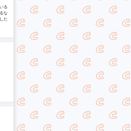
いる
るな
した