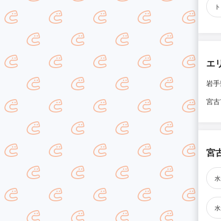
ト
エ
岩手
宮古
宮
水
水