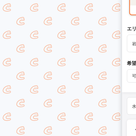
エ
希
水