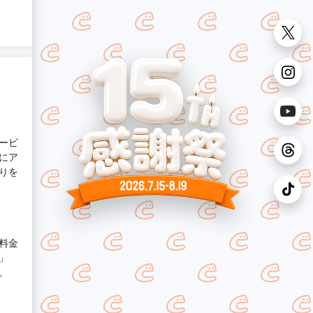
ービ
にア
りを
料金
」
。