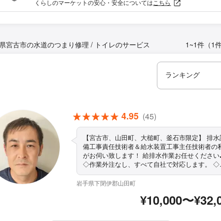
くらしのマーケットの安心・安全については
こちら
県宮古市の水道のつまり修理 / トイレのサービス
1~1件（1
4.95
(45)
【宮古市、山田町、大槌町、釜石市限定】 排水
備工事責任技術者＆給水装置工事主任技術者の
がお伺い致します！ 給排水作業お任せください
◇作業外注なし、すべて自社で対応します。 ◇
性スタッフの同行OK ◇作業や仕上がりにご不
場合は、無料で追加対応いたします。 ◇営業時
岩手県下閉伊郡山田町
外・対応地域外でもご要望お聞きします！ まずは
¥10,000〜¥32,
お気軽にご相談ください！