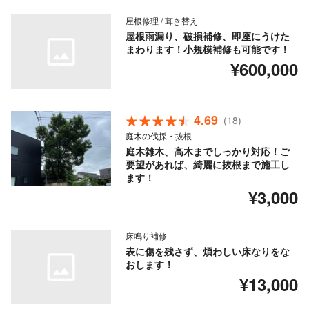
屋根修理 / 葺き替え
屋根雨漏り、破損補修、即座にうけた
まわります！小規模補修も可能です！
¥600,000
4.69
(18)
庭木の伐採・抜根
庭木雑木、高木までしっかり対応！ご
要望があれば、綺麗に抜根まで施工し
ます！
¥3,000
床鳴り補修
表に傷を残さず、煩わしい床なりをな
おします！
¥13,000