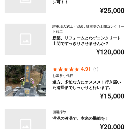
ン可！！
¥25,000
駐車場の施工・塗装 / 駐車場の土間コンクリー
ト施工
新築、リフォームとわずコンクリート
土間ですっきりさせませんか？
¥120,000
4.91
(1)
お墓参り代行
遠方、多忙な方にオススメ！行き届い
た清掃までしっかりと行います。
¥15,000
側溝掃除
汚泥の浚渫で、本来の機能を！
¥20,000