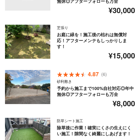
無休◎アフターフォローも万全
¥30,000
芝張り
お庭に緑を！施工後の枯れは無償対
応！アフターメンテもしっかりしま
す！
¥15,000
4.87
(6)
砂利敷き
予約から施工まで100%自社対応◎年中
無休◎アフターフォローも万全
¥8,000
防草シート施工
除草後に作業！確実にくさの生えにく
い施工！隙間なく綺麗にしあげます！