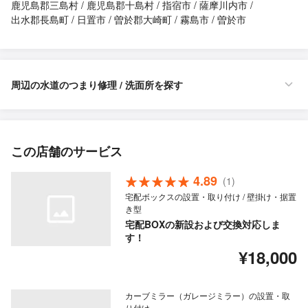
鹿児島郡三島村
鹿児島郡十島村
指宿市
薩摩川内市
出水郡長島町
日置市
曽於郡大崎町
霧島市
曽於市
周辺の水道のつまり修理 / 洗面所を探す
この店舗のサービス
4.89
(1)
宅配ボックスの設置・取り付け / 壁掛け・据置
き型
宅配BOXの新設および交換対応しま
す！
¥18,000
カーブミラー（ガレージミラー）の設置・取
り付け