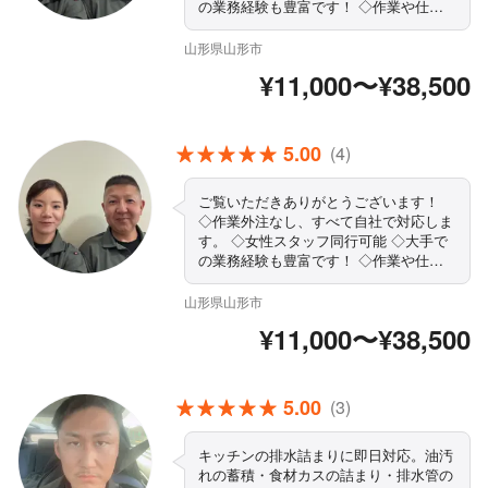
の業務経験も豊富です！ ◇作業や仕上
がりにご不満の場合は、無料で追加対応
いたします。 ◇営業時間外・対応地域
山形県山形市
外でもご要望お聞きします！ ◇精一杯
¥11,000〜¥38,500
対応します！ぜひ当店にお任せください
まずはお気軽にご相談ください！
5.00
(4)
ご覧いただきありがとうございます！
◇作業外注なし、すべて自社で対応しま
す。 ◇女性スタッフ同行可能 ◇大手で
の業務経験も豊富です！ ◇作業や仕上
がりにご不満の場合は、無料で追加対応
いたします。 ◇営業時間外・対応地域
山形県山形市
外でもご要望お聞きします！ ◇精一杯
¥11,000〜¥38,500
対応します！ぜひ当店にお任せください
まずはお気軽にご相談ください！
5.00
(3)
キッチンの排水詰まりに即日対応。油汚
れの蓄積・食材カスの詰まり・排水管の