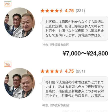
す。よろしくお願いいたします。
2位
4.75
(231)
お客様には原因がわからなくても親切に
正直に説明、仙台山形新規参入で格安で
対応中、お困りならば夜間でも追加料金
なしでお伺いします、お電話の際は反応
が遅いので出来るだけ長く呼び出してく
ださい、こちらの電話が鳴らない場合が
神奈川県横浜市南区
多いのでその場合はキッチン水漏れ修理
¥7,000〜¥24,800
から予約を入れるかお問合せのメールを
くださればすぐに返信いたします。よろ
しくお願いいたします。
3位
4.75
(231)
毎日使う洗面台の排水管は意外と汚れて
います、詰まる原因も色々で経験豊富な
当店に、仙台山形新規参入につき格安対
応中です、駐車代も当店負担、お電話の
際は、反応が遅いので出来るだけ長く呼
び出してください、こちらの電話が鳴ら
神奈川県横浜市南区
ない事が多いのでその場合は水漏れ修理