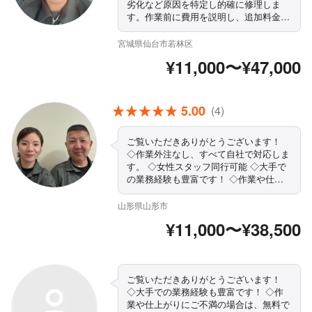
劣化など原因を特定し的確に修理しま
す。作業前に費用を説明し、追加料金な
し。自社スタッフが365日対応。お気軽
にご相談ください。
宮城県仙台市若林区
¥11,000〜¥47,000
5.00
(4)
ご覧いただきありがとうございます！
◇作業外注なし、すべて自社で対応しま
す。 ◇女性スタッフ同行可能 ◇大手で
の業務経験も豊富です！ ◇作業や仕上
がりにご不満の場合は、無料で追加対応
いたします。 ◇営業時間外・対応地域
山形県山形市
外でもご要望お聞きします！ ◇精一杯
¥11,000〜¥38,500
対応します！ぜひ当店にお任せください
まずはお気軽にご相談ください！
ご覧いただきありがとうございます！
◇大手での業務経験も豊富です！ ◇作
業や仕上がりにご不満の場合は、無料で