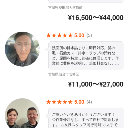
や対応地域外のご予約も相談・対応可能
◇駐車場代当店負担 ご依頼お待ちして
宮城県柴田郡大河原町
おります！
¥16,500〜¥44,000
5.00
(3)
洗面所の排水詰まりに即日対応。髪の
毛・石鹸カス・排水トラップの汚れな
ど、原因を特定し的確に修理します。作
業前に費用を説明し、追加料金なし。自
社スタッフが365日対応。お気軽にご相
談ください。
宮城県仙台市若林区
¥11,000〜¥27,000
5.00
(4)
ご覧いただきありがとうございます！
◇作業外注なし、すべて自社で対応しま
す。 ◇女性スタッフ同行可能 ◇大手で