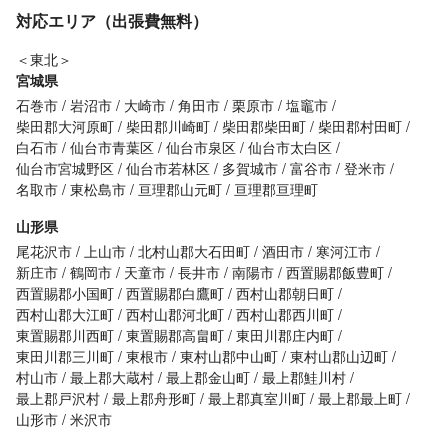
対応エリア（出張費無料）
＜東北＞
宮城県
石巻市
岩沼市
大崎市
角田市
栗原市
塩竈市
柴田郡大河原町
柴田郡川崎町
柴田郡柴田町
柴田郡村田町
白石市
仙台市青葉区
仙台市泉区
仙台市太白区
仙台市宮城野区
仙台市若林区
多賀城市
富谷市
登米市
名取市
東松島市
亘理郡山元町
亘理郡亘理町
山形県
尾花沢市
上山市
北村山郡大石田町
酒田市
寒河江市
新庄市
鶴岡市
天童市
長井市
南陽市
西置賜郡飯豊町
西置賜郡小国町
西置賜郡白鷹町
西村山郡朝日町
西村山郡大江町
西村山郡河北町
西村山郡西川町
東置賜郡川西町
東置賜郡高畠町
東田川郡庄内町
東田川郡三川町
東根市
東村山郡中山町
東村山郡山辺町
村山市
最上郡大蔵村
最上郡金山町
最上郡鮭川村
最上郡戸沢村
最上郡舟形町
最上郡真室川町
最上郡最上町
山形市
米沢市