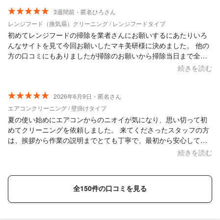
3週間前・匿名ひろさん
レンジフード（換気扇）クリーニング / レンジフードタイプ
初めてレンジフードの掃除を業者さんにお願いするにあたりいろ
んなサイトを見て今回お願いしたマキ美研様に決めました。 他の
方の口コミにもありましたが掃除のお願いから掃除当日まで全て
メールでのやりとりでとてもわかり易くスムーズに進みました。
続きを読む
掃除当日も2人での作業で掃除時間も早く説明も丁寧全てが思った
以上の対応に感謝しています。また、次回もマキ美研様にお願い
したいと思います。
2026年6月9日・匿名さん
エアコンクリーニング / 壁掛けタイプ
夏の使い始めにエアコンからのニオイが気になり、思い切って初
めてクリーニングを依頼しました。 来てくださったスタッフの方
は、挨拶から作業の説明までとても丁寧で、最初から安心して任
せることができました。作業中も周りが汚れないよう養生をしっ
続きを読む
かりしてくださり、プロの手際の良さに感動です。 真っ黒な汚水
を見せてもらった時は驚きましたが、すっかり綺麗になり、気に
なっていたカビ臭さが完全に消えました。 もっと早く頼めば良か
全150件の口コミを見る
ったです。