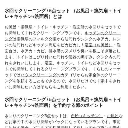
水回りクリーニング / 5点セット （お風呂＋換気扇＋トイ
レ＋キッチン+洗面所）とは
お風呂・換気扇・トイレ・キッチン・洗面所の水回りをセットで
お掃除してくれるクリーニングプランです。
キッチンのクリーニ
ング
は換気扇のフィルタ交換から油汚れやシンクの水アカ、レン
ジの油汚れなどキッチン周辺をピカピカに！
浴室（お風呂）
・洗
面台は、水アカ・カビ、排水溝のヌメりや臭いを根こそぎ落とし
ます。トイレはこびり付いた汚れや便器の黒ずみ、タンク内の汚
れをきれいにします。浴室、キッチン、トイレなど水回りをセッ
トでお掃除してくれるクリーニングプランです。くらしのマーケ
ットでは
ハウスクリーニング
のカテゴリからお家全体のクリーニ
ングを依頼することもできるので、水回りだけでなく家中をきれ
いに掃除したい方はそちらをご利用ください。
水回りクリーニング / 5点セット （お風呂＋換気扇＋トイ
レ＋キッチン+洗面所）を予約する際のポイント
水回りのクリーニング5点セットは、
台所（キッチン）
・
お風呂
な
どお家の中の水回り掃除がパックになっているプランです。事前
に汚れの度合、どこをどの程度掃除して欲しいのかプランを伝え