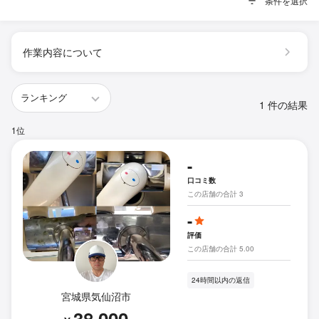
条件を選択
作業内容について
1 件の結果
1位
-
口コミ数
この店舗の合計 3
-
評価
この店舗の合計 5.00
24時間以内の返信
宮城県気仙沼市
38,000