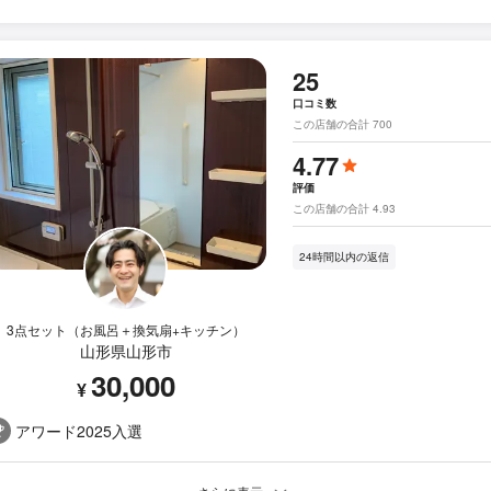
25
口コミ数
この店舗の合計 700
4.77
評価
この店舗の合計 4.93
24時間以内の返信
3点セット（お風呂＋換気扇+キッチン）
山形県山形市
30,000
¥
アワード2025入選