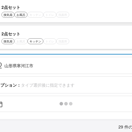
2点セット
換気扇
お風呂
キッチン
トイレ
洗面所
2点セット
換気扇
お風呂
キッチン
トイレ
洗面所
山形県寒河江市
オプション：
タイプ選択後に指定できます
29 件