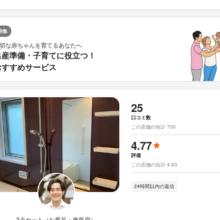
特集
切な赤ちゃんを育てるあなたへ
出産準備・子育てに役立つ！
おすすめサービス
25
口コミ数
この店舗の合計 700
4.77
評価
この店舗の合計 4.93
24時間以内の返信
2点セット（お風呂＋換気扇）