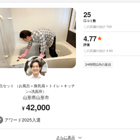
25
口コミ数
この店舗の合計 700
4.77
評価
この店舗の合計 4.93
24時間以内の返信
5点セット （お風呂＋換気扇＋トイレ＋キッチ
ン+洗面所）
山形県山形市
42,000
¥
アワード2025入選
さらに表示