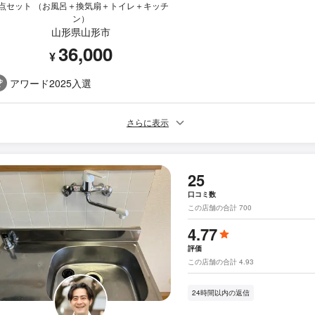
4点セット （お風呂＋換気扇＋トイレ＋キッチ
ン）
山形県山形市
36,000
¥
アワード2025入選
さらに表示
25
口コミ数
この店舗の合計 700
4.77
評価
この店舗の合計 4.93
24時間以内の返信