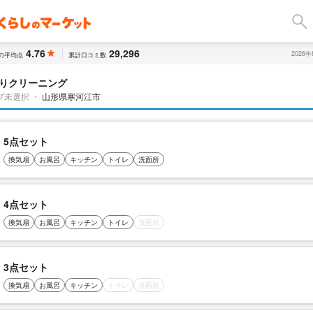
4.76
29,296
2026
の平均点
累計口コミ数
りクリーニング
プ未選択
・
山形県寒河江市
5点セット
換気扇
お風呂
キッチン
トイレ
洗面所
4点セット
換気扇
お風呂
キッチン
トイレ
洗面所
3点セット
換気扇
お風呂
キッチン
トイレ
洗面所