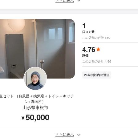
さらに表示
1
口コミ数
この店舗の合計 150
4.76
評価
この店舗の合計 4.96
24時間以内の返信
5点セット （お風呂＋換気扇＋トイレ＋キッチ
ン+洗面所）
山形県東根市
50,000
¥
さらに表示