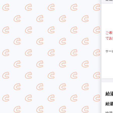
ご希
でお
サー
給
給
給湯