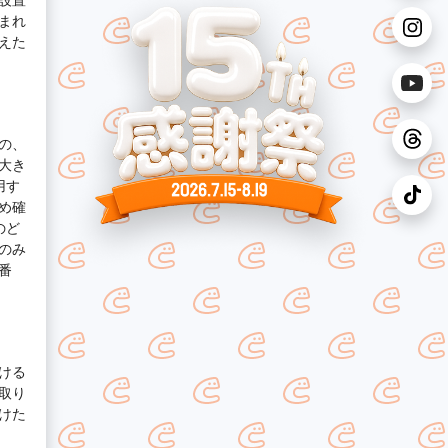
まれ
えた
の、
大き
用す
め確
のど
のみ
番
ける
取り
けた