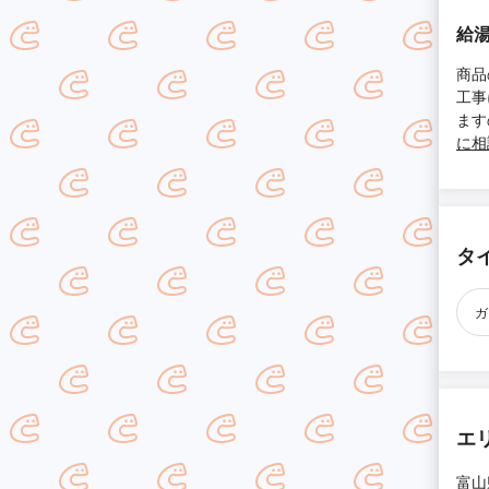
給
商品
工事
ます
に相
タ
ガ
エ
富山