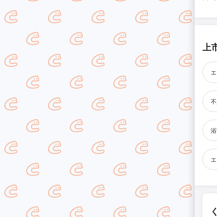
上
エ
不
浴
エ