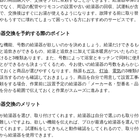
でなく、周辺の配管やリモコンの設置や古い給湯器の回収、試運転が含
で、交換後はすぐにお湯が使えるようになります。故障する前に取り替
やもうすでに壊れてしまって困っている方におすすめのサービスです。
湯器交換を予約する際のポイント
な機能、号数の給湯器が欲しいのかを決めましょう。給湯だけできるも
と追炊きができるもの、給湯と追炊きに加えて温水暖房がついたものと
けると3種類あります。また、号数によって浴室とキッチンで同時に使
とができるかも決まってくるため、今お使いの給湯器の号数をあらかじ
ておくと商品が選びやすくなります。熱源も
ガス
、
灯油
、
電気
の3種類
該当するのかも確認しておきましょう。商品を自分で用意して設置工事
頼をする場合、作業前に設置予定の給湯器の「メーカー名・型番名・品
を分かる範囲で伝えておくと作業がスムーズに進みます。
湯器交換のメリット
が給湯器を選び、取り付けてくれます。給湯器は自分で選ぶのも取り付
難しいですよね。欲しい機能を伝えれば、プロが最適な給湯器を選んで
てくれます。試運転をしてきちんと動作確認をしてくれるので、取り付
から給湯器を使用できます。