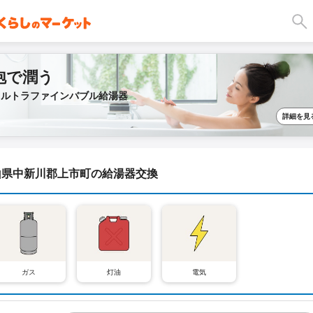
泡で潤う
ウルトラファインバブル給湯器
詳細を見
山県中新川郡上市町の給湯器交換
ガス
灯油
電気