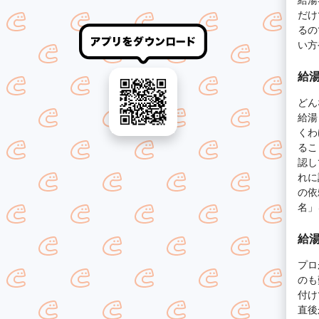
だけ
るの
い方
給
どん
給湯
くわ
るこ
認し
れに
の依
名」
給
プロ
のも
付け
直後