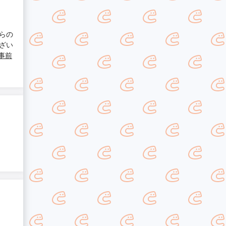
らの
ざい
事前