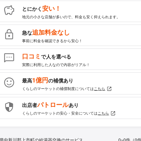
安い！
とにかく
地元の小さな店舗が多いので、料金も安く抑えられます。
追加料金なし
急な
事前に料金を確認できるから安心！
口コミ
で人を選べる
実際に利用した人なので内容がリアル！
1億円
最高
の補償あり
くらしのマーケットの補償制度については
こちら
パトロール
出店者
あり
くらしのマーケットの安心・安全については
こちら
県中新川郡上市町の給湯器交換のサービス
0~0件（0