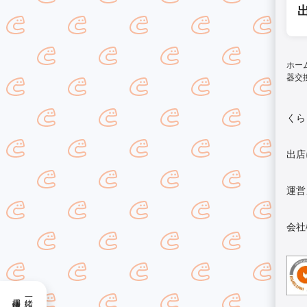
ホー
器交
くら
出店
運営
会社