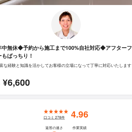
年中無休◆予約から施工まで100%自社対応◆アフター
ーもばっちり！
富な経験と知識を活かしてお客様の立場になって丁寧に対応いたします
¥6,600
所
4.96
口コミ
278
件
返答の速さ
作業実績