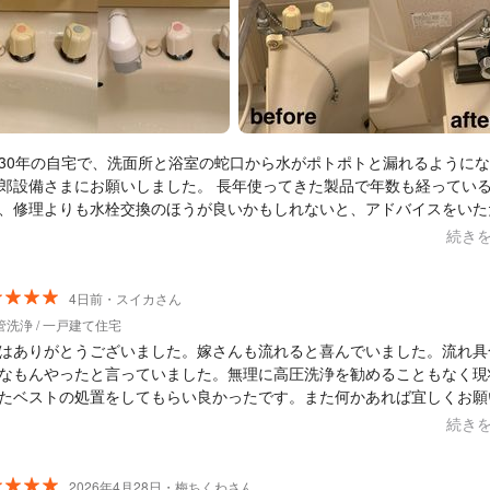
30年の自宅で、洗面所と浴室の蛇口から水がポトポトと漏れるように
備さまにお願いしました。 長年使ってきた製品で年数も経っていること
、修理よりも水栓交換のほうが良いかもしれないと、アドバイスをいた
調べてくださり、こちらでネット注文した
続き
付けてもらう流れに。 築30年ということもあり、内部のサビがひど
交換作業は決して簡単ではなかったと思いますが、丁寧に対応していた
交換が完了しました。 こちらの状況に寄り添いながら、最適な提案と
4日前・スイカさん
作業をしていただき、とても安心感がありました。 ありがとうございまし
管洗浄 / 一戸建て住宅
はありがとうございました。嫁さんも流れると喜んでいました。流れ具
なもんやったと言っていました。無理に高圧洗浄を勧めることもなく現
たベストの処置をしてもらい良かったです。また何かあれば宜しくお願
。
続き
2026年4月28日・梅ちくわさん