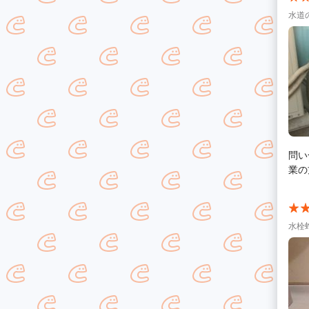
水道
問い
業の
水栓蛇