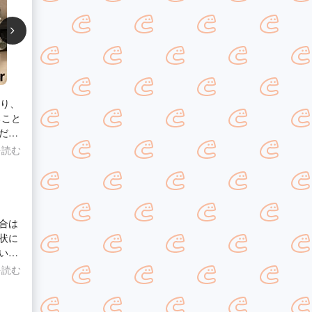
なり、
だき
を読む
だ
合は
状に
いし
を読む