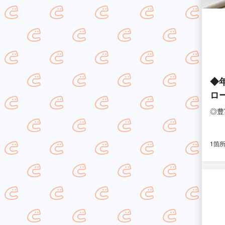
◆
ロ
◎豊
1箇