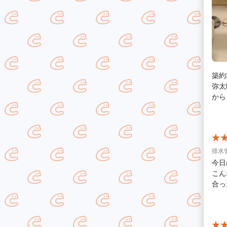
築約
弥太郎設
から
ました。 その後、該当する製品を快く
水栓を取り
く、
き、無事に
確実な
排水
た。
今日
こん
合っ
ます