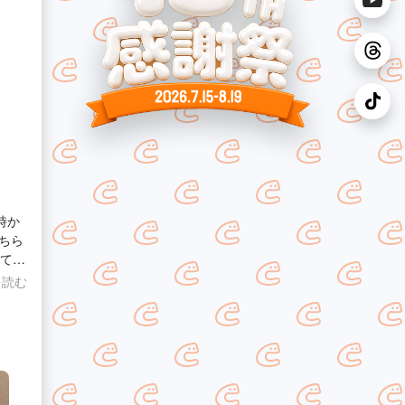
時か
ちら
来てお
を読む