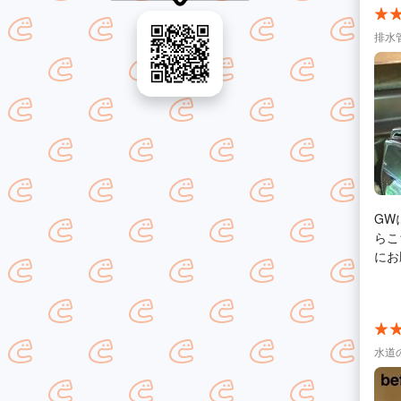
排水
GW
らこ
にお
り今
水道