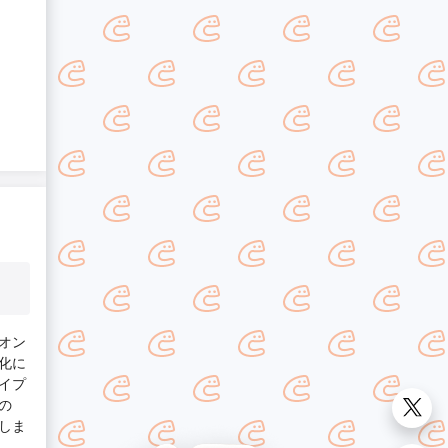
オン
化に
イプ
の
しま