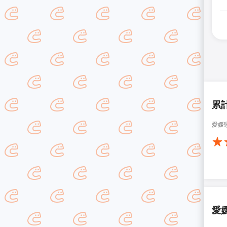
累
愛媛
愛