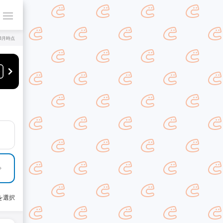
年8月時点
を選択