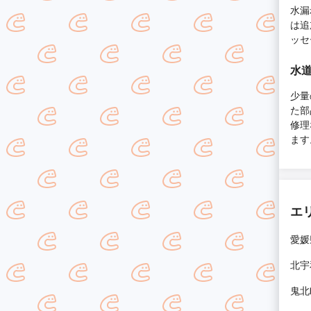
水漏
は追
ッセ
水
少
た部
修理
ます
エ
愛媛
北宇
鬼北