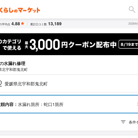
4.88
13,189
2026
の平均点
累計口コミ数
の水漏れ修理
県北宇和郡鬼北町
愛媛県北宇和郡鬼北町
依頼内容：
水漏れ箇所：蛇口1箇所
条件