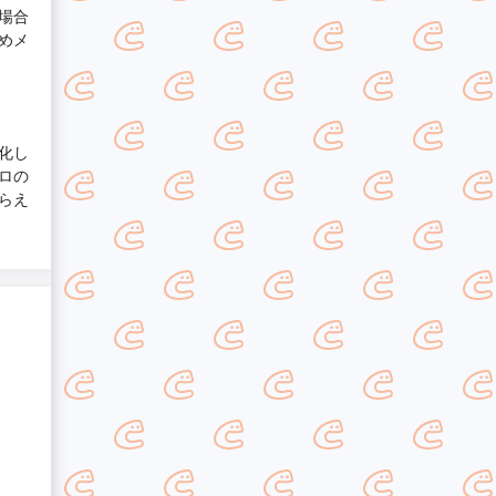
場合
めメ
化し
ロの
らえ