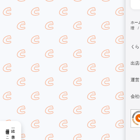
ホー
理
くら
出店
運営
会社
採用情報はこちら