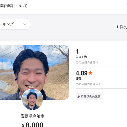
業内容について
1 件
1
口コミ数
この店舗の合計 1
4.89
評価
この店舗の合計 5.00
24時間以内の返信
愛媛県今治市
8,000
¥