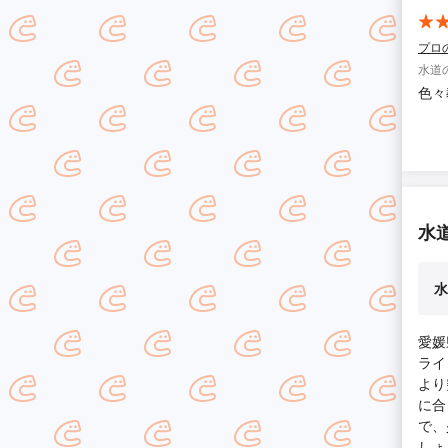
プロ
水道
色々
水
水
愛媛
ライ
より
に合
で、
しょ