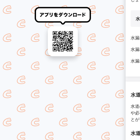
水
水漏
水漏
水漏
水
水道
や必
とが
水