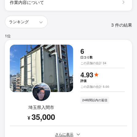
作業内容について
3 件の結果
1位
6
口コミ数
この店舗の合計 34
4.93
評価
この店舗の合計 5.00
24時間以内の返信
埼玉県入間市
35,000
¥
さらに表示