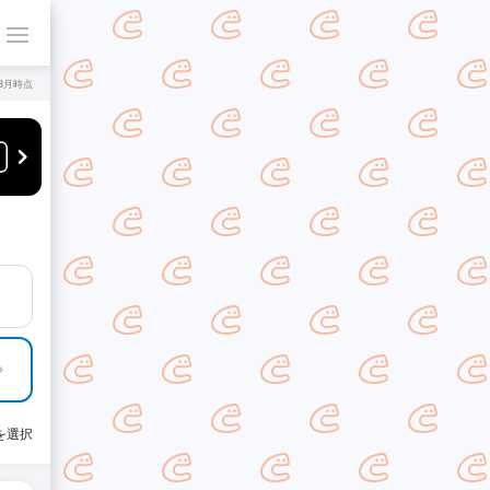
年8月時点
を選択