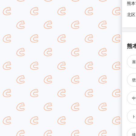
熊本
北区
熊
屋
壁
中
ト
排