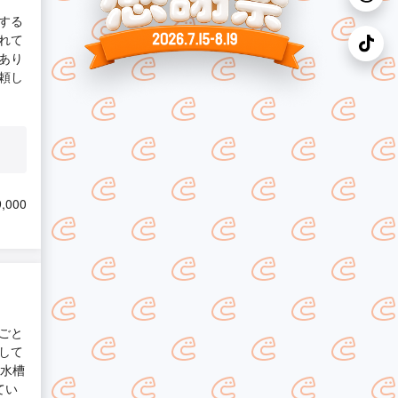
する
れて
あり
頼し
,000
ごと
して
貯水槽
てい