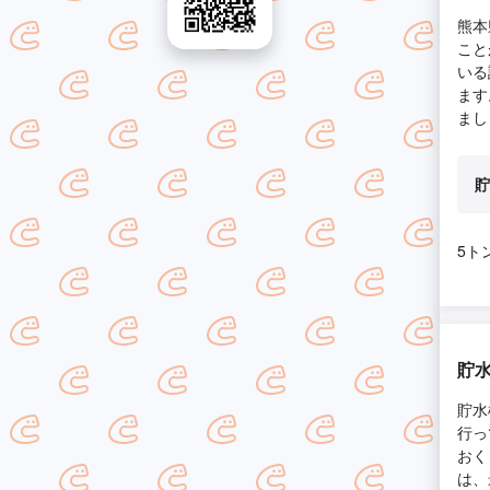
熊本
こと
いる
ます
まし
貯
5ト
貯
貯水
行っ
おく
は、