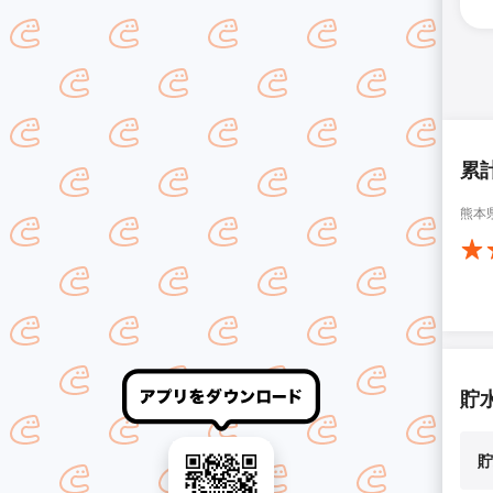
累
熊本
貯
貯