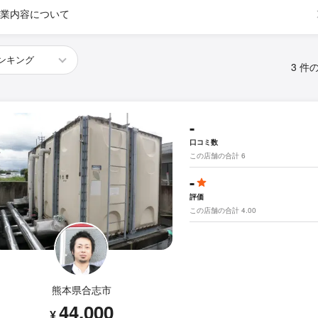
業内容について
3 件
-
口コミ数
この店舗の合計 6
-
評価
この店舗の合計 4.00
熊本県合志市
44,000
¥