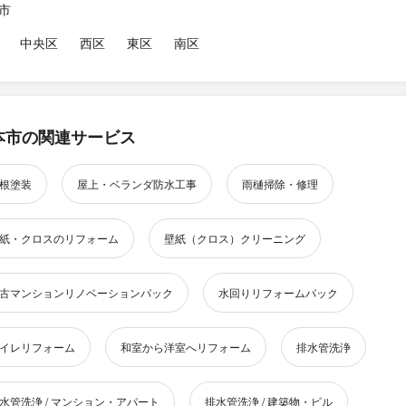
市
中央区
西区
東区
南区
本市の関連サービス
根塗装
屋上・ベランダ防水工事
雨樋掃除・修理
紙・クロスのリフォーム
壁紙（クロス）クリーニング
古マンションリノベーションパック
水回りリフォームパック
イレリフォーム
和室から洋室へリフォーム
排水管洗浄
水管洗浄 / マンション・アパート
排水管洗浄 / 建築物・ビル