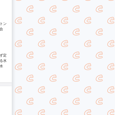
トン
合
ず定
る水
水