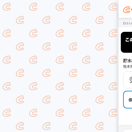
口コミ
貯水
熊本