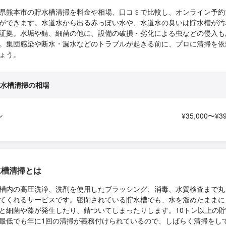
県熊本市の貯水槽清掃を料金や相場、口コミで比較し、オンライン予約
ができます。水道水から出る赤っぽい水や、水道水の臭いは貯水槽が汚
証拠。水垢や錆、細菌の他に、設備の破損・劣化による虫などの侵入も
。集団感染や断水・漏水などのトラブルが起きる前に、プロに清掃を依
ょう。
水槽清掃の相場
ン
¥35,000〜¥39
水槽清掃とは
槽内の高圧洗浄、洗剤を使用したブラッシング、消毒、水質検査まで丸
てくれるサービスです。密閉されている貯水槽でも、水を溜めたままに
と細菌や藻が発生したり、錆ついてしまったりします。10トン以上の
最低でも年に1回の清掃が義務付けられているので、しばらく清掃をし