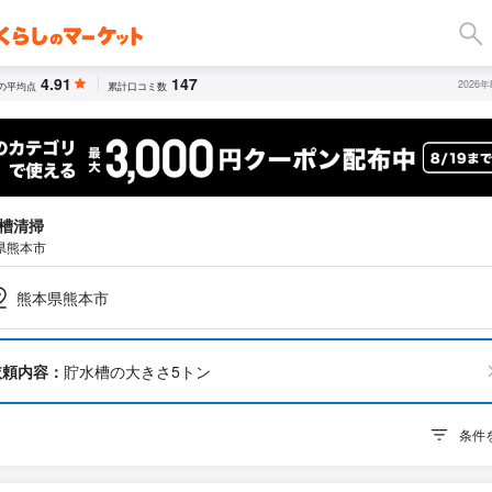
4.91
147
2026
の平均点
累計口コミ数
槽清掃
県熊本市
熊本県熊本市
依頼内容：
貯水槽の大きさ5トン
条件