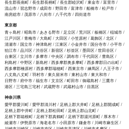
長生郡長南町
長生郡長柄町
長生郡睦沢町
東金市
富里市
流山市
習志野市
成田市
野田市
富津市
船橋市
松戸市
南房総市
茂原市
八街市
八千代市
四街道市
東京都
青ヶ島村
昭島市
あきる野市
足立区
荒川区
板橋区
稲城市
江戸川区
青梅市
大島町
大田区
小笠原村
葛飾区
北区
清瀬市
国立市
神津島村
江東区
小金井市
国分寺市
小平市
狛江市
品川区
渋谷区
新宿区
杉並区
墨田区
世田谷区
台東区
立川市
多摩市
中央区
調布市
千代田区
豊島区
利島村
中野区
新島村
西多摩郡奥多摩町
西多摩郡日の出町
西多摩郡檜原村
西多摩郡瑞穂町
西東京市
練馬区
八王子市
八丈島八丈町
羽村市
東久留米市
東村山市
東大和市
日野市
府中市
福生市
文京区
町田市
御蔵島村
三鷹市
港区
三宅島三宅村
武蔵野市
武蔵村山市
目黒区
神奈川県
愛甲郡愛川町
愛甲郡清川村
足柄上郡大井町
足柄上郡開成町
足柄上郡中井町
足柄上郡松田町
足柄上郡山北町
足柄下郡箱根町
足柄下郡真鶴町
足柄下郡湯河原町
厚木市
綾瀬市
伊勢原市
海老名市
小田原市
鎌倉市
川崎市麻生区
川崎市川崎区
川崎市幸区
川崎市高津区
川崎市多摩区