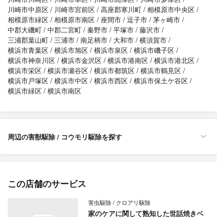
川崎市中原区
川崎市宮前区
高座郡寒川町
相模原市中央区
相模原市緑区
相模原市南区
座間市
逗子市
茅ヶ崎市
中郡大磯町
中郡二宮町
秦野市
平塚市
藤沢市
三浦郡葉山町
三浦市
南足柄市
大和市
横須賀市
横浜市青葉区
横浜市旭区
横浜市泉区
横浜市磯子区
横浜市神奈川区
横浜市金沢区
横浜市港南区
横浜市港北区
横浜市栄区
横浜市瀬谷区
横浜市都筑区
横浜市鶴見区
横浜市戸塚区
横浜市中区
横浜市西区
横浜市保土ケ谷区
横浜市緑区
横浜市南区
周辺の害獣駆除 / コウモリ駆除を探す
この店舗のサービス
害虫駆除 / クロアリ駆除
家のケアに関して熟知した世話焼きベ