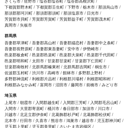
さくら市
佐野市
塩谷郡塩谷町
塩谷郡高根沢町
下都賀郡野木町
下都賀郡壬生町
下野市
栃木市
那須烏山市
那須郡那珂川町
那須郡那須町
那須塩原市
日光市
芳賀郡市貝町
芳賀郡芳賀町
芳賀郡益子町
芳賀郡茂木町
真岡市
矢板市
群馬県
吾妻郡草津町
吾妻郡高山村
吾妻郡嬬恋村
吾妻郡中之条町
吾妻郡長野原町
吾妻郡東吾妻町
安中市
伊勢崎市
邑楽郡板倉町
邑楽郡邑楽町
邑楽郡大泉町
邑楽郡千代田町
邑楽郡明和町
太田市
甘楽郡甘楽町
甘楽郡下仁田町
甘楽郡南牧村
北群馬郡榛東村
北群馬郡吉岡町
桐生市
佐波郡玉村町
渋川市
高崎市
館林市
多野郡上野村
多野郡神流町
利根郡片品村
利根郡川場村
利根郡昭和村
利根郡みなかみ町
富岡市
沼田市
藤岡市
前橋市
みどり市
埼玉県
上尾市
朝霞市
入間郡越生町
入間郡三芳町
入間郡毛呂山町
入間市
大里郡寄居町
桶川市
春日部市
加須市
川口市
川越市
北足立郡伊奈町
北葛飾郡杉戸町
北葛飾郡松伏町
北本市
行田市
久喜市
熊谷市
鴻巣市
越谷市
児玉郡神川町
児玉郡上里町
児玉郡美里町
さいたま市岩槻区