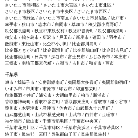
さいたま市浦和区
さいたま市大宮区
さいたま市北区
さいたま市桜区
さいたま市中央区
さいたま市西区
さいたま市緑区
さいたま市南区
さいたま市見沼区
坂戸市
幸手市
狭山市
志木市
白岡市
草加市
秩父郡小鹿野町
秩父郡長瀞町
秩父郡東秩父村
秩父郡皆野町
秩父郡横瀬町
秩父市
鶴ヶ島市
所沢市
戸田市
新座市
蓮田市
羽生市
飯能市
東松山市
比企郡小川町
比企郡川島町
比企郡ときがわ町
比企郡滑川町
比企郡鳩山町
比企郡吉見町
比企郡嵐山町
日高市
深谷市
富士見市
ふじみ野市
本庄市
三郷市
南埼玉郡宮代町
八潮市
吉川市
和光市
蕨市
千葉県
旭市
我孫子市
安房郡鋸南町
夷隅郡大多喜町
夷隅郡御宿町
いすみ市
市川市
市原市
印西市
印旛郡栄町
印旛郡酒々井町
浦安市
大網白里市
柏市
勝浦市
香取郡神崎町
香取郡多古町
香取郡東庄町
香取市
鎌ケ谷市
鴨川市
木更津市
君津市
佐倉市
山武郡九十九里町
山武郡芝山町
山武郡横芝光町
山武市
白井市
匝瑳市
袖ケ浦市
館山市
千葉市稲毛区
千葉市中央区
千葉市花見川区
千葉市緑区
千葉市美浜区
千葉市若葉区
銚子市
長生郡一宮町
長生郡白子町
長生郡長生村