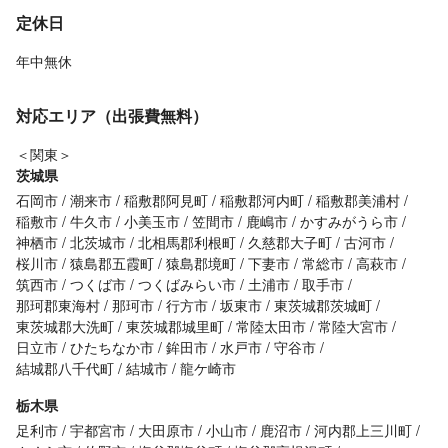
定休日
年中無休
対応エリア（出張費無料）
＜関東＞
茨城県
石岡市
潮来市
稲敷郡阿見町
稲敷郡河内町
稲敷郡美浦村
稲敷市
牛久市
小美玉市
笠間市
鹿嶋市
かすみがうら市
神栖市
北茨城市
北相馬郡利根町
久慈郡大子町
古河市
桜川市
猿島郡五霞町
猿島郡境町
下妻市
常総市
高萩市
筑西市
つくば市
つくばみらい市
土浦市
取手市
那珂郡東海村
那珂市
行方市
坂東市
東茨城郡茨城町
東茨城郡大洗町
東茨城郡城里町
常陸太田市
常陸大宮市
日立市
ひたちなか市
鉾田市
水戸市
守谷市
結城郡八千代町
結城市
龍ケ崎市
栃木県
足利市
宇都宮市
大田原市
小山市
鹿沼市
河内郡上三川町