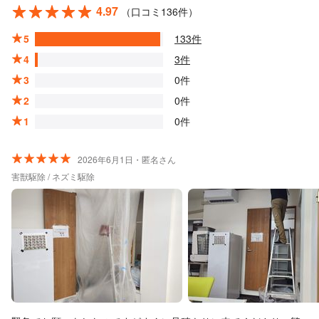
4.97
（口コミ136件）
5
133件
4
3件
3
0件
2
0件
1
0件
2026年6月1日・匿名さん
害獣駆除 / ネズミ駆除