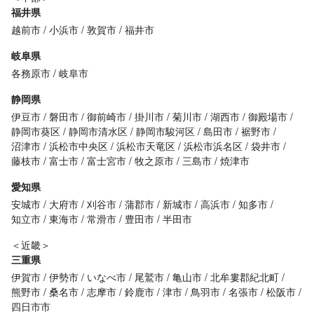
福井県
越前市
小浜市
敦賀市
福井市
岐阜県
各務原市
岐阜市
静岡県
伊豆市
磐田市
御前崎市
掛川市
菊川市
湖西市
御殿場市
静岡市葵区
静岡市清水区
静岡市駿河区
島田市
裾野市
沼津市
浜松市中央区
浜松市天竜区
浜松市浜名区
袋井市
藤枝市
富士市
富士宮市
牧之原市
三島市
焼津市
愛知県
安城市
大府市
刈谷市
蒲郡市
新城市
高浜市
知多市
知立市
東海市
常滑市
豊田市
半田市
＜近畿＞
三重県
伊賀市
伊勢市
いなべ市
尾鷲市
亀山市
北牟婁郡紀北町
熊野市
桑名市
志摩市
鈴鹿市
津市
鳥羽市
名張市
松阪市
四日市市