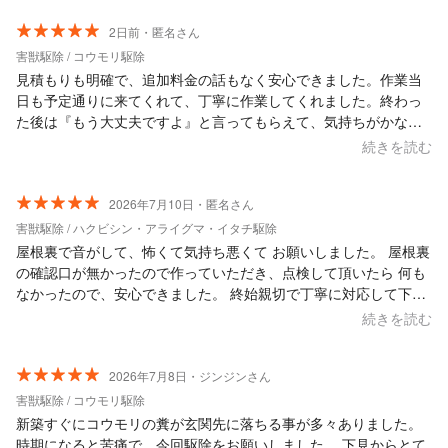
2日前・匿名さん
害獣駆除 / コウモリ駆除
見積もりも明確で、追加料金の話もなく安心できました。作業当
日も予定通りに来てくれて、丁寧に作業してくれました。終わっ
た後は『もう大丈夫ですよ』と言ってもらえて、気持ちがかなり
楽になりました。コウモリ駆除を考えている方は、まず相談して
続きを読む
みる価値があると思います。
2026年7月10日・匿名さん
害獣駆除 / ハクビシン・アライグマ・イタチ駆除
屋根裏で音がして、怖くて気持ち悪くて お願いしました。 屋根裏
の確認口が無かったので作っていただき、点検して頂いたら 何も
なかったので、安心できました。 終始親切で丁寧に対応して下さ
り 何の不安もなくお願いできたので 本当に良かったです。 あり
続きを読む
がとうございました！！
2026年7月8日・ジンジンさん
害獣駆除 / コウモリ駆除
新築すぐにコウモリの糞が玄関先に落ちる事が多々ありました。
時期になると苦痛で、今回駆除をお願いしました。 下見からとて