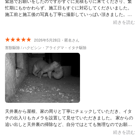
緊急でお願いをしたのですがすぐに見積もりに来てくださり、繁
忙期にもかかわらず、施工日もすぐに対応してくださいました。
施工前と施工後の写真も丁寧に撮影していっぱい頂きました。施
工時の養生や落下物なども綺麗に対応してくださり丁寧に作業し
続きを読む
てくださいました。本当に助かりました。大満足です！！ 迅速
に対応して頂きありがとうございました！！
2026年5月28日・匿名さん
害獣駆除 / ハクビシン・アライグマ・イタチ駆除
天井裏から屋根、家の周りと丁寧にチェックしていただき、イタ
チの出入りもカメラを設置して見せていただきました。 家からの
追い出しと天井裏の掃除など、自分ではとても無理なのでお願い
して本当に良かったなと思いました。 ありがとうございました。
続きを読む