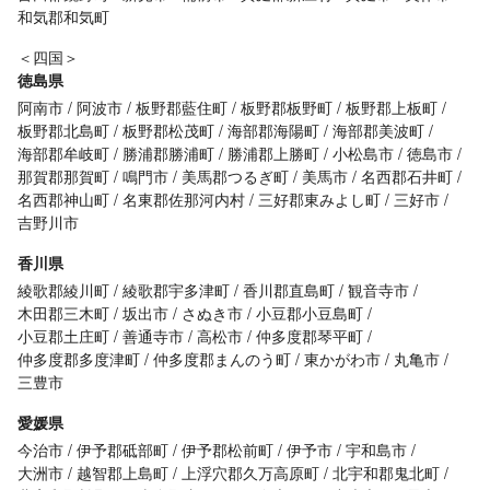
和気郡和気町
＜四国＞
徳島県
阿南市
阿波市
板野郡藍住町
板野郡板野町
板野郡上板町
板野郡北島町
板野郡松茂町
海部郡海陽町
海部郡美波町
海部郡牟岐町
勝浦郡勝浦町
勝浦郡上勝町
小松島市
徳島市
那賀郡那賀町
鳴門市
美馬郡つるぎ町
美馬市
名西郡石井町
名西郡神山町
名東郡佐那河内村
三好郡東みよし町
三好市
吉野川市
香川県
綾歌郡綾川町
綾歌郡宇多津町
香川郡直島町
観音寺市
木田郡三木町
坂出市
さぬき市
小豆郡小豆島町
小豆郡土庄町
善通寺市
高松市
仲多度郡琴平町
仲多度郡多度津町
仲多度郡まんのう町
東かがわ市
丸亀市
三豊市
愛媛県
今治市
伊予郡砥部町
伊予郡松前町
伊予市
宇和島市
大洲市
越智郡上島町
上浮穴郡久万高原町
北宇和郡鬼北町