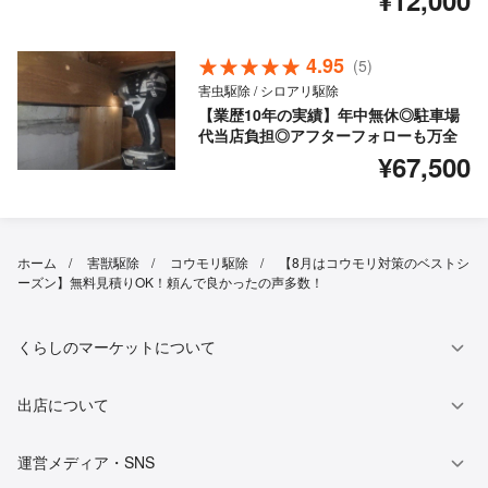
¥12,000
4.95
(5)
害虫駆除 / シロアリ駆除
【業歴10年の実績】年中無休◎駐車場
代当店負担◎アフターフォローも万全
¥67,500
ホーム
害獣駆除
コウモリ駆除
【8月はコウモリ対策のベストシ
ーズン】無料見積りOK！頼んで良かったの声多数！
くらしのマーケットについて
出店について
運営メディア・SNS