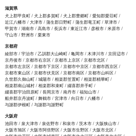
滋賀県
犬上郡甲良町
犬上郡多賀町
犬上郡豊郷町
愛知郡愛荘町
近江八幡市
大津市
蒲生郡日野町
蒲生郡竜王町
草津市
甲賀市
湖南市
高島市
長浜市
東近江市
彦根市
米原市
守山市
野洲市
栗東市
京都府
綾部市
宇治市
乙訓郡大山崎町
亀岡市
木津川市
京田辺市
京丹後市
京都市右京区
京都市上京区
京都市北区
京都市左京区
京都市下京区
京都市中京区
京都市西京区
京都市東山区
京都市伏見区
京都市南区
京都市山科区
久世郡久御山町
城陽市
相楽郡笠置町
相楽郡精華町
相楽郡南山城村
相楽郡和束町
綴喜郡井手町
綴喜郡宇治田原町
長岡京市
南丹市
福知山市
船井郡京丹波町
舞鶴市
宮津市
向日市
八幡市
与謝郡伊根町
与謝郡与謝野町
大阪府
池田市
泉大津市
泉佐野市
和泉市
茨木市
大阪狭山市
大阪市旭区
大阪市阿倍野区
大阪市生野区
大阪市北区