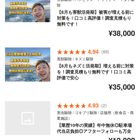
除
【8月も害獣活発期】被害が増える前に
対策を！口コミ高評価！調査見積もり
無料です！
¥38,000
4.94
(88)
害獣駆除 / ネズミ駆除
【8月もネズミ活発期】増える前に対策
を！調査見積もり無料です！口コミ高
評価で安心
¥35,000
4.93
(2)
害虫駆除 / ゴキブリ駆除 / 店舗用（飲食店・商
業施設）
【業歴10年の実績】年中無休◎駐車場
代当店負担◎アフターフォローも万全