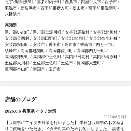
北宇和郡松野町
喜多郡内子町
西条市
四国中央市
西予市
東温市
新居浜市
西宇和郡伊方町
松山市
南宇和郡愛南町
八幡浜市
高知県
吾川郡いの町
吾川郡仁淀川町
安芸郡馬路村
安芸郡北川村
安芸郡芸西村
安芸郡田野町
安芸郡東洋町
安芸郡奈半利町
安芸郡安田町
安芸市
香美市
高知市
香南市
四万十市
須崎市
高岡郡越知町
高岡郡佐川町
高岡郡四万十町
高岡郡津野町
高岡郡中土佐町
高岡郡日高村
高岡郡檮原町
土佐郡大川村
土佐郡土佐町
土佐市
長岡郡大豊町
長岡郡本山町
南国市
室戸市
店舗のブログ
2026.6.6 兵庫県 イタチ対策
2026年6月6日
【兵庫県にてイタチ対策を行いました】 本日は兵庫県のお客様よ
りご依頼をいただき、イタチ対策のためお伺いしました。 調査を