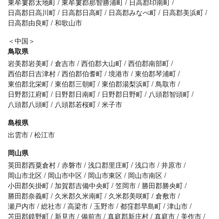
東牟婁郡太地町
東牟婁郡那智勝浦町
日高郡印南町
日高郡日高川町
日高郡日高町
日高郡みなべ町
日高郡美浜町
日高郡由良町
和歌山市
＜中国＞
鳥取県
岩美郡岩美町
倉吉市
西伯郡大山町
西伯郡南部町
西伯郡日吉津村
西伯郡伯耆町
境港市
東伯郡琴浦町
東伯郡北栄町
東伯郡三朝町
東伯郡湯梨浜町
鳥取市
日野郡江府町
日野郡日南町
日野郡日野町
八頭郡智頭町
八頭郡八頭町
八頭郡若桜町
米子市
島根県
出雲市
松江市
岡山県
英田郡西粟倉村
赤磐市
浅口郡里庄町
浅口市
井原市
岡山市北区
岡山市中区
岡山市東区
岡山市南区
小田郡矢掛町
加賀郡吉備中央町
笠岡市
勝田郡勝央町
勝田郡奈義町
久米郡久米南町
久米郡美咲町
倉敷市
瀬戸内市
総社市
高梁市
玉野市
都窪郡早島町
津山市
苫田郡鏡野町
新見市
備前市
真庭郡新庄村
真庭市
美作市