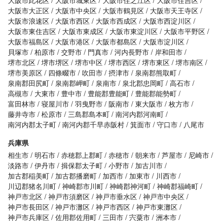
大阪市此花区
大阪市城東区
大阪市住之江区
大阪市住吉区
大阪市大正区
大阪市中央区
大阪市鶴見区
大阪市天王寺区
大阪市浪速区
大阪市西区
大阪市西成区
大阪市西淀川区
大阪市東住吉区
大阪市東成区
大阪市東淀川区
大阪市平野区
大阪市福島区
大阪市港区
大阪市都島区
大阪市淀川区
貝塚市
柏原市
交野市
門真市
河内長野市
岸和田市
堺市北区
堺市堺区
堺市中区
堺市西区
堺市東区
堺市南区
堺市美原区
四條畷市
吹田市
摂津市
泉南郡熊取町
泉南郡田尻町
泉南郡岬町
泉南市
泉北郡忠岡町
高石市
高槻市
大東市
豊中市
豊能郡豊能町
豊能郡能勢町
富田林市
寝屋川市
羽曳野市
阪南市
東大阪市
枚方市
藤井寺市
松原市
三島郡島本町
南河内郡河南町
南河内郡太子町
南河内郡千早赤阪村
箕面市
守口市
八尾市
兵庫県
相生市
明石市
赤穂郡上郡町
赤穂市
朝来市
芦屋市
尼崎市
淡路市
伊丹市
揖保郡太子町
小野市
加古川市
加古郡稲美町
加古郡播磨町
加西市
加東市
川西市
川辺郡猪名川町
神崎郡市川町
神崎郡神河町
神崎郡福崎町
神戸市北区
神戸市須磨区
神戸市垂水区
神戸市中央区
神戸市長田区
神戸市灘区
神戸市西区
神戸市東灘区
神戸市兵庫区
佐用郡佐用町
三田市
宍粟市
洲本市