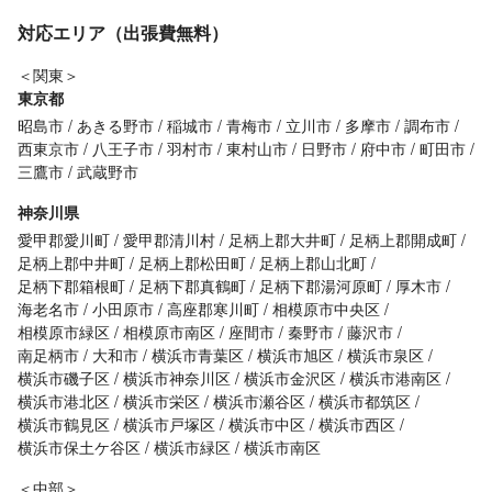
対応エリア（出張費無料）
＜関東＞
東京都
昭島市
あきる野市
稲城市
青梅市
立川市
多摩市
調布市
西東京市
八王子市
羽村市
東村山市
日野市
府中市
町田市
三鷹市
武蔵野市
神奈川県
愛甲郡愛川町
愛甲郡清川村
足柄上郡大井町
足柄上郡開成町
足柄上郡中井町
足柄上郡松田町
足柄上郡山北町
足柄下郡箱根町
足柄下郡真鶴町
足柄下郡湯河原町
厚木市
海老名市
小田原市
高座郡寒川町
相模原市中央区
相模原市緑区
相模原市南区
座間市
秦野市
藤沢市
南足柄市
大和市
横浜市青葉区
横浜市旭区
横浜市泉区
横浜市磯子区
横浜市神奈川区
横浜市金沢区
横浜市港南区
横浜市港北区
横浜市栄区
横浜市瀬谷区
横浜市都筑区
横浜市鶴見区
横浜市戸塚区
横浜市中区
横浜市西区
横浜市保土ケ谷区
横浜市緑区
横浜市南区
＜中部＞