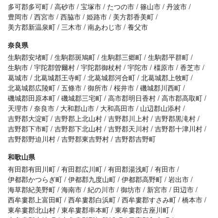
多可郡多可町
高砂市
宝塚市
たつの市
篠山市
丹波市
豊岡市
西宮市
西脇市
姫路市
美方郡香美町
美方郡新温泉町
三木市
南あわじ市
養父市
奈良県
生駒郡安堵町
生駒郡斑鳩町
生駒郡三郷町
生駒郡平群町
生駒市
宇陀郡曽爾村
宇陀郡御杖村
宇陀市
橿原市
香芝市
葛城市
北葛城郡王寺町
北葛城郡河合町
北葛城郡上牧町
北葛城郡広陵町
五條市
御所市
桜井市
磯城郡川西町
磯城郡田原本町
磯城郡三宅町
高市郡明日香村
高市郡高取町
天理市
奈良市
大和郡山市
大和高田市
山辺郡山添村
吉野郡大淀町
吉野郡上北山村
吉野郡川上村
吉野郡黒滝村
吉野郡下市町
吉野郡下北山村
吉野郡天川村
吉野郡十津川村
吉野郡野迫川村
吉野郡東吉野村
吉野郡吉野町
和歌山県
有田郡有田川町
有田郡広川町
有田郡湯浅町
有田市
伊都郡かつらぎ町
伊都郡九度山町
伊都郡高野町
岩出市
海草郡紀美野町
海南市
紀の川市
御坊市
新宮市
田辺市
西牟婁郡上富田町
西牟婁郡白浜町
西牟婁郡すさみ町
橋本市
東牟婁郡北山村
東牟婁郡串本町
東牟婁郡古座川町