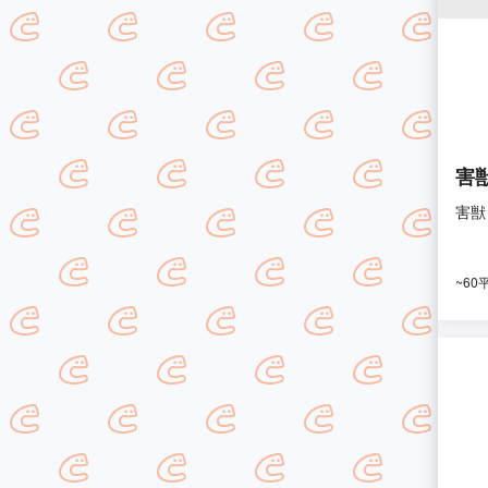
害
害獣
~60