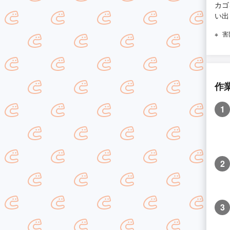
カゴ
い出
害
作
1
2
3