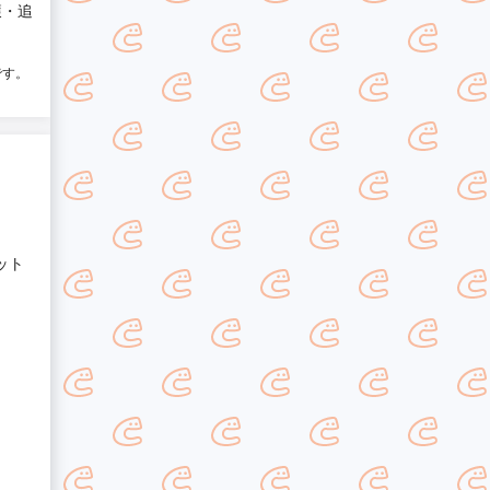
獲・追
です。
ット