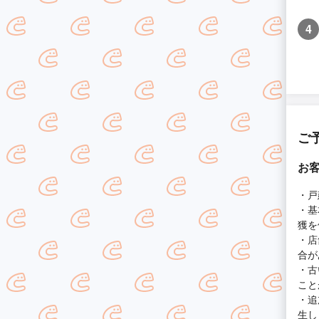
4
ご
お
・戸
・基
獲を
・店
合が
・古
こと
・追
生し