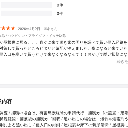
0件
0件
2026年4月2日・匿名さん
駆除 / ハクビシン・アライグマ・イタチ駆除
が屋根裏に居る。。。直ぐに来て頂き家の周りを調べて貰い侵入経路を
対策して貰ったところピタリと気配が消えました。夜になると来ていた
侵入口を塞いで貰うだけで来なくなるなんて！！おかげで酷い状態にな
策してもらう事が出来ました。またお手隙の時に汚されてしまった屋根
続き
除をお願い出来たらと思っています。
業内容
調査 / 捕獲の場合は、有害鳥獣駆除の申請代行・捕獲カゴの設置・定
状況確認・捕獲後の捕獲カゴ回収 / 追い出しの場合は、爆竹や煙霧剤
剤による追い出し / 侵入口の封鎖 / 屋根裏や床下の糞尿清掃 / 屋根裏