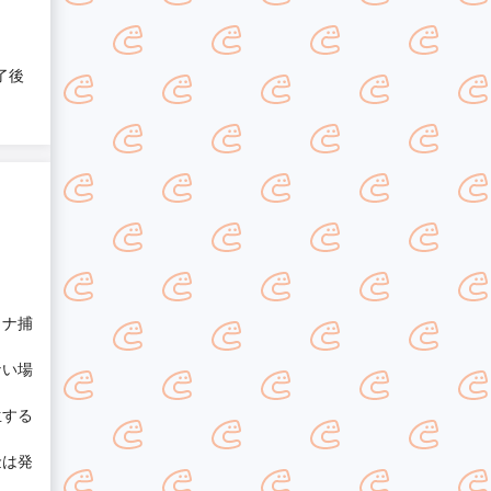
了後
ワナ捕
ない場
生する
金は発