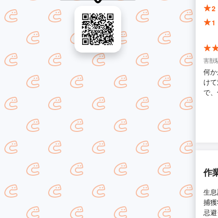
2
1
害獣
何か
けて
で、
に対
お掃
作
生息
捕獲
忌避