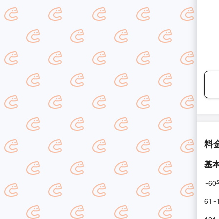
料
基
~6
61~