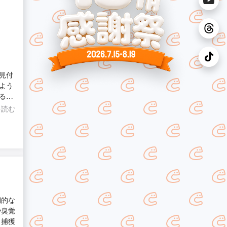
見付
よう
る前
裏の
を読む
期的な
や臭覚
に捕獲