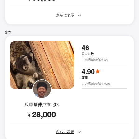
さらに表示
3位
46
口コミ数
この店舗の合計 54
4.90
評価
この店舗の合計 5.00
兵庫県神戸市北区
28,000
¥
さらに表示