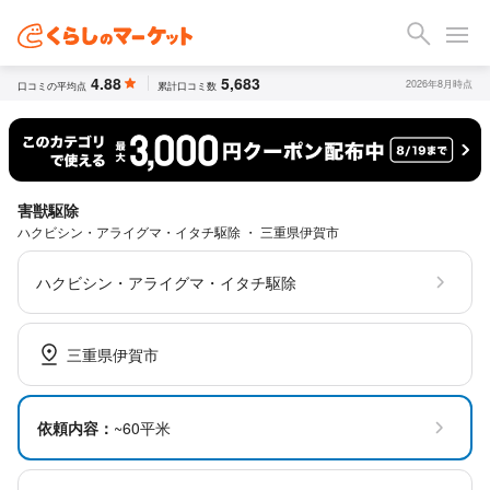
4.88
5,683
2026年8月時点
口コミの平均点
累計口コミ数
害獣駆除
ハクビシン・アライグマ・イタチ駆除 ・ 三重県伊賀市
ハクビシン・アライグマ・イタチ駆除
三重県伊賀市
依頼内容：
~60平米