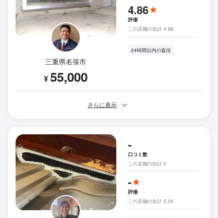
4.86
評価
この店舗の合計 4.88
24時間以内の返信
三重県名張市
55,000
¥
さらに表示
-
口コミ数
この店舗の合計 2
-
評価
この店舗の合計 5.00