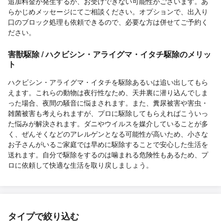
追加料金が発生するか、お受けできない可能性がございます。あ
らかじめメッセージにてご相談ください。オプションで、出入り
口のブロック処理も依頼できるので、必要な方は併せてご予約く
ださい。
害獣駆除 / ハクビシン・アライグマ・イタチ駆除のメリッ
ト
ハクビシン・アライグマ・イタチを駆除あるいは追い出してもら
えます。これらの動物は夜行性なため、天井裏に潜り込んでしま
った場合、夜間の騒音に悩まされます。また、糞尿被害や害虫・
雑菌被害も考えられますが、プロに駆除してもらえればこういっ
た悩みが解決されます。ダニやウイルスを媒介していることが多
く、ぜんそくなどのアレルゲンとなる可能性が高いため、小さな
お子さんがいるご家庭では早めに駆除することで安心した生活を
送れます。自分で駆除をするのは噛まれる危険性もあるため、プ
ロに依頼して快適な生活を取り戻しましょう。
タイプで絞り込む