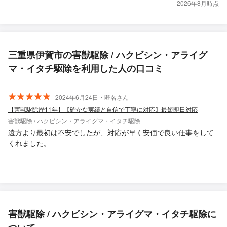
2026年8月時点
三重県伊賀市の害獣駆除 / ハクビシン・アライグ
マ・イタチ駆除を利用した人の口コミ
2024年6月24日・匿名さん
【害獣駆除歴11年】【確かな実績と自信で丁寧に対応】最短即日対応
害獣駆除 / ハクビシン・アライグマ・イタチ駆除
遠方より最初は不安でしたが、対応が早く安価で良い仕事をして
くれました。
害獣駆除 / ハクビシン・アライグマ・イタチ駆除に