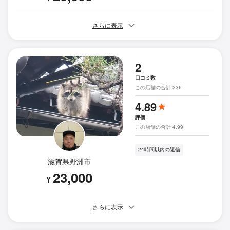
さらに表示
2
口コミ数
この店舗の合計 236
4.89
評価
この店舗の合計 4.99
24時間以内の返信
滋賀県野洲市
23,000
¥
さらに表示