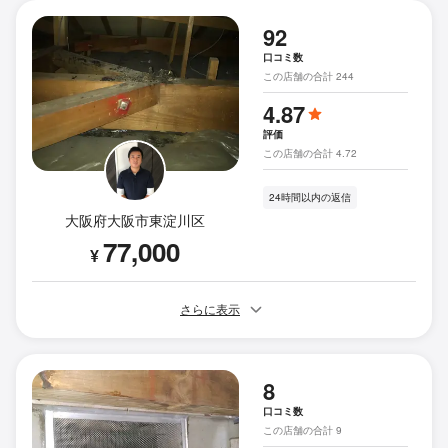
92
口コミ数
この店舗の合計 244
4.87
評価
この店舗の合計 4.72
24時間以内の返信
大阪府大阪市東淀川区
77,000
¥
さらに表示
8
口コミ数
この店舗の合計 9