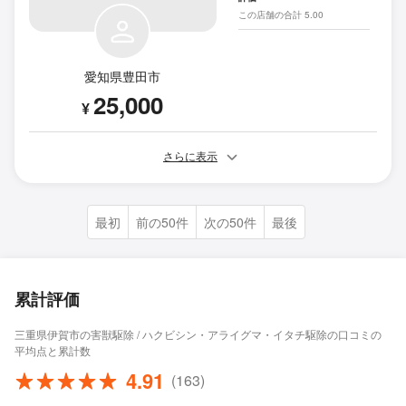
この店舗の合計 5.00
愛知県豊田市
25,000
¥
さらに表示
最初
前の50件
次の50件
最後
累計評価
三重県伊賀市の害獣駆除 / ハクビシン・アライグマ・イタチ駆除の口コミの
平均点と累計数
4.91
(163)