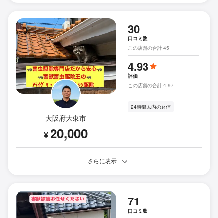
30
口コミ数
この店舗の合計 45
4.93
評価
この店舗の合計 4.97
24時間以内の返信
大阪府大東市
20,000
¥
さらに表示
71
口コミ数