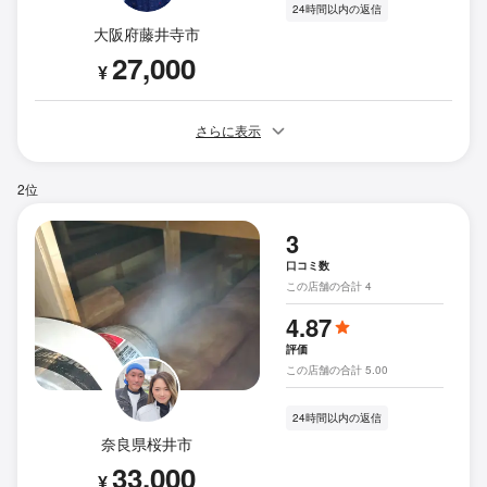
24時間以内の返信
大阪府藤井寺市
27,000
¥
さらに表示
2位
3
口コミ数
この店舗の合計 4
4.87
評価
この店舗の合計 5.00
24時間以内の返信
奈良県桜井市
33,000
¥