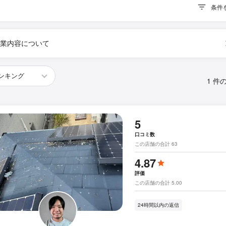
条件
業内容について
1 件
5
口コミ数
この店舗の合計 63
4.87
評価
この店舗の合計 5.00
24時間以内の返信