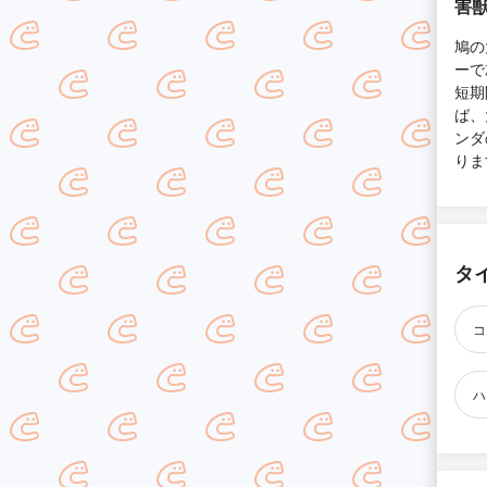
害獣
鳩の
ーで
短期
ば、
ンダ
りま
タ
コ
ハ