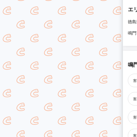
エ
徳島
鳴門
鳴
害
害
害
害