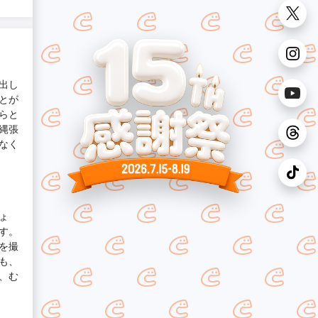
出し
とが
らと
縄張
なく
ょ
す。
を撮
も、
、む