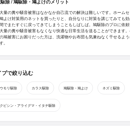
駆除 / 鳩駆除・鳩よけのメリット
大量の糞や騒音被害はなかなか自己流での解決は難しいです。ホームセ
鳩よけ対策用のネットを買ったりと、自分なりに対策を講じてみても効
間でまたすぐに戻ってきてしまうこともしばしば。鳩駆除のプロに依頼
大量の糞や騒音被害もなくなり快適な日常生活を送ることができます。
の鳩被害にお困りだった方は、洗濯物やお布団も気兼ねなく干せるよう
す。
イプで絞り込む
ウモリ駆除
カラス駆除
鳩駆除・鳩よけ
ネズミ駆除
クビシン・アライグマ・イタチ駆除