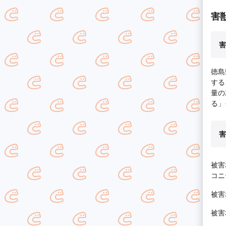
害
害
徳島
する
量の
る」
害
被害
コニ
被害
被害