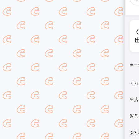
ホー
くら
出店
運営
会社