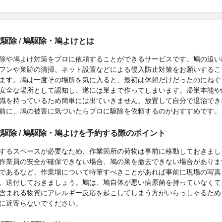
駆除 / 鳩駆除・鳩よけとは
除や鳩よけ対策をプロに依頼することができるサービスです。鳩の追い
フンや巣跡の清掃、ネット設置などによる侵入防止対策をお願いするこ
ます。鳩は一度その場所を気に入ると、最初は休憩だけだったのにねぐ
安全な場所として認知し、遂には巣まで作ってしまいます。帰巣本能や
識を持っているため簡単には出ていきません。放置して自分で退治でき
前に、鳩の被害に気づいたらプロに駆除を依頼するのがおすすめです。
駆除 / 鳩駆除・鳩よけを予約する際のポイント
するスペースが必要なため、作業箇所の荷物は事前に移動しておきまし
作業員の安全が確保できない場合、鳩の巣を撤去できない場合がありま
であるなど、作業場について特筆すべきことがあれば事前に現場の写真
、送付しておきましょう。鳩は、鳩自体が悪い病原菌を持っていなくて
含まれる物質にアレルギー反応を起こしてしまう方がいらっしゃるため
に近寄らないでください。