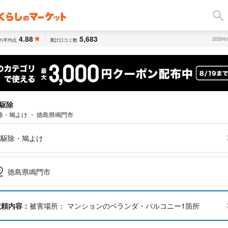
4.88
5,683
2026
の平均点
累計口コミ数
駆除
除・鳩よけ ・ 徳島県鳴門市
鳩駆除・鳩よけ
徳島県鳴門市
依頼内容：
被害場所： マンションのベランダ・バルコニー1箇所