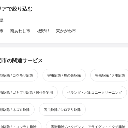
リアで絞り込む
県
市
南あわじ市
板野郡
東かがわ市
門市の関連サービス
獣駆除 / コウモリ駆除
害虫駆除 / 蜂の巣駆除
害虫駆除 / クモ駆除
虫駆除 / ゴキブリ駆除 / 居住住宅用
ベランダ・バルコニークリーニング
獣駆除 / ネズミ駆除
害虫駆除 / シロアリ駆除
虫駆除 / トコジラミ駆除
害獣駆除 / ハクビシン・アライグマ・イタチ駆除