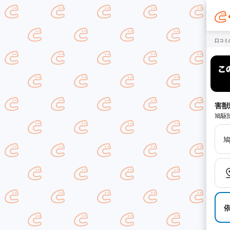
口コミ
害獣
鳩駆