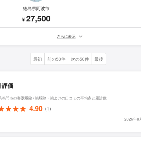
徳島県阿波市
27,500
¥
さらに表示
最初
前の50件
次の50件
最後
計評価
県鳴門市の害獣駆除 / 鳩駆除・鳩よけの口コミの平均点と累計数
4.90
(1)
2026年