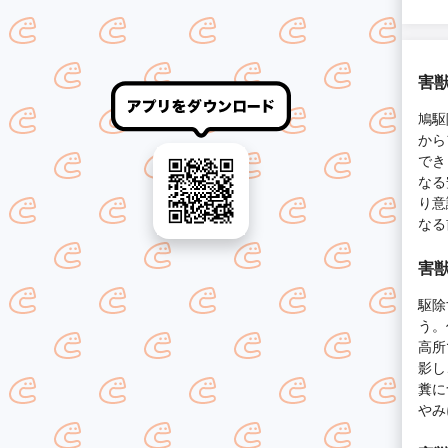
害獣
鳩駆
から
でき
なる
り意
なる
害獣
駆除
う。
高所
影し
糞に
やみ