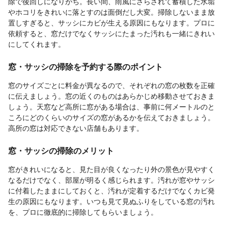
除で後回しになりがち。長い間、雨風にさらされて蓄積した水垢
やホコリをきれいに落とすのは面倒だし大変。掃除しないまま放
置しすぎると、サッシにカビが生える原因にもなります。プロに
依頼すると、窓だけでなくサッシにたまった汚れも一緒にきれい
にしてくれます。
窓・サッシの掃除を予約する際のポイント
窓のサイズごとに料金が異なるので、それぞれの窓の枚数を正確
に伝えましょう。窓の近くのものはあらかじめ移動させておきま
しょう。天窓など高所に窓がある場合は、事前に何メートルのと
ころにどのくらいのサイズの窓があるかを伝えておきましょう。
高所の窓は対応できない店舗もあります。
窓・サッシの掃除のメリット
窓がきれいになると、見た目が良くなったり外の景色が見やすく
なるだけでなく、部屋が明るく感じられます。汚れが窓やサッシ
に付着したままにしておくと、汚れが定着するだけでなくカビ発
生の原因にもなります。いつも見て見ぬふりをしている窓の汚れ
を、プロに徹底的に掃除してもらいましょう。