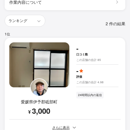
作業内容について
2 件の結果
1位
-
口コミ数
この店舗の合計 85
-
評価
この店舗の合計 4.98
24時間以内の返信
愛媛県伊予郡砥部町
3,000
¥
さらに表示