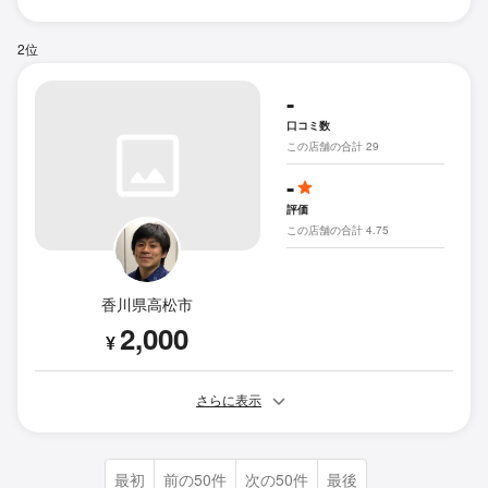
2位
-
口コミ数
この店舗の合計 29
-
評価
この店舗の合計 4.75
香川県高松市
2,000
¥
さらに表示
最初
前の50件
次の50件
最後