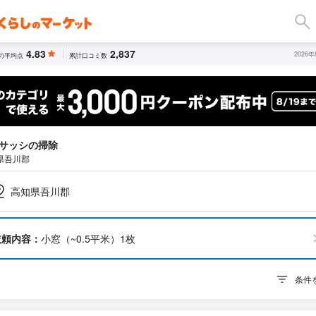
4.83
2,837
2026
の平均点
累計口コミ数
サッシの掃除
県吾川郡
高知県吾川郡
依頼内容：
小窓（~0.5平米）1枚
条件