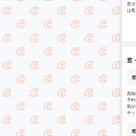
窓ガラ
は黒
しに
です。
ます
間的にも
いま
窓
窓
高知
予約
気が
サッ
窓