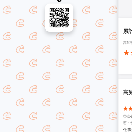
累
高知
高
◎安
窓・
仕事来