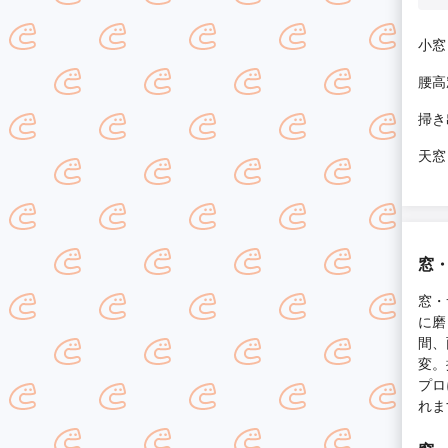
小窓
腰高
掃き
天窓
窓
窓・
に磨
間、
変。
プロ
れま