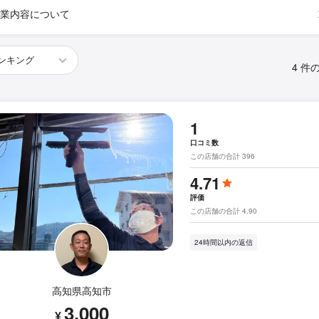
業内容について
4 件
1
口コミ数
この店舗の合計 396
4.71
評価
この店舗の合計 4.90
24時間以内の返信
高知県高知市
3,000
¥