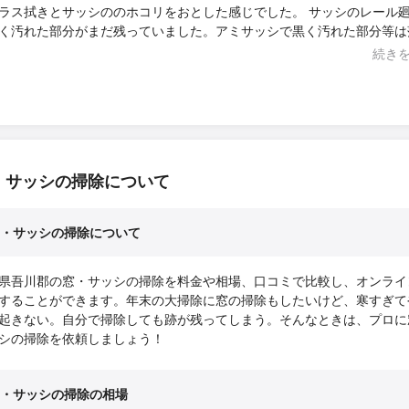
ス拭きとサッシののホコリをおとした感じでした。 サッシのレール廻りに
く汚れた部分がまだ残っていました。アミサッシで黒く汚れた部分等は
くいと思いますが、もうちょっと細部まで綺麗にしてもらったら嬉しか
続き
(最低でも黒い部分がなくなる程度まで) あと、汚れもひどかったとは思い
が、窓の掃除４部屋分を作業時間２時間では、綺麗にするのにはちょっ
無理じゃないかなと思いました。 掃除のプロの人の仕事ではないとおも
した。
・サッシの掃除について
・サッシの掃除について
県吾川郡の窓・サッシの掃除を料金や相場、口コミで比較し、オンライ
することができます。年末の大掃除に窓の掃除もしたいけど、寒すぎて
起きない。自分で掃除しても跡が残ってしまう。そんなときは、プロに
シの掃除を依頼しましょう！
・サッシの掃除の相場