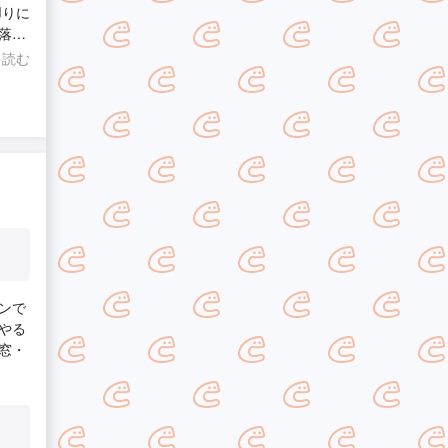
落と
った
を読む
と時
ンで
やる
窓・