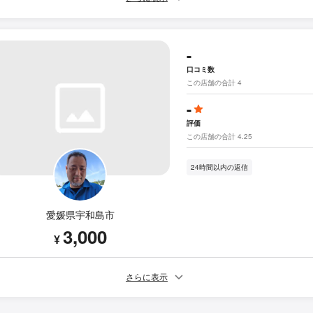
-
口コミ数
この店舗の合計 4
-
評価
この店舗の合計 4.25
24時間以内の返信
愛媛県宇和島市
3,000
¥
さらに表示