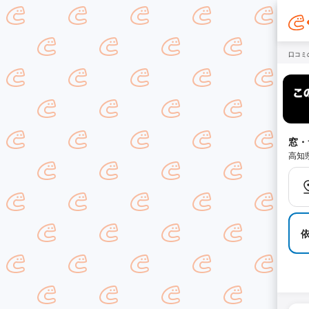
口コミ
窓・
高知