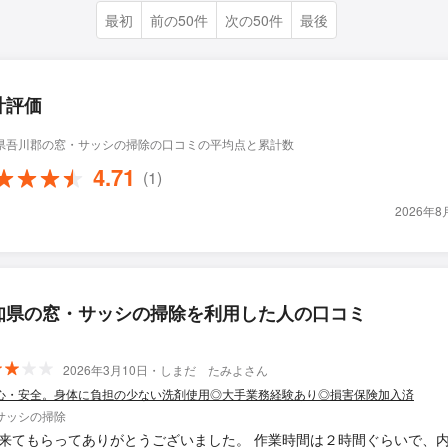
最初
前の50件
次の50件
最後
計評価
県吾川郡の窓・サッシの掃除の口コミの平均点と累計数
4.71
(1)
2026年
知県の窓・サッシの掃除を利用した人の口コミ
2026年3月10日・しまだ たみよさん
心・安全。身体に負担の少ない洗剤使用◎大手業務経験あり◎損害保険加入済
サッシの掃除
てもらってありがとうございました。 作業時間は２時間ぐらいで、内容は