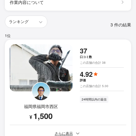
作業内容について
3 件の結果
1位
37
口コミ数
この店舗の合計 38
4.92
評価
この店舗の合計 5.00
24時間以内の返信
福岡県福岡市西区
1,500
¥
さらに表示