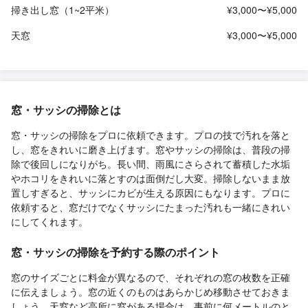
掃き出し窓（1~2平米）
¥3,000〜¥5,000
天窓
¥3,000〜¥5,000
窓・サッシの掃除とは
窓・サッシの掃除をプロに依頼できます。プロの技で汚れを落と
し、窓をきれいに磨き上げます。窓やサッシの掃除は、普段の掃
除で後回しになりがち。長い間、雨風にさらされて蓄積した水垢
やホコリをきれいに落とすのは面倒だし大変。掃除しないまま放
置しすぎると、サッシにカビが生える原因にもなります。プロに
依頼すると、窓だけでなくサッシにたまった汚れも一緒にきれい
にしてくれます。
窓・サッシの掃除を予約する際のポイント
窓のサイズごとに料金が異なるので、それぞれの窓の枚数を正確
に伝えましょう。窓の近くのものはあらかじめ移動させておきま
しょう。天窓など高所に窓がある場合は、事前に何メートルのと