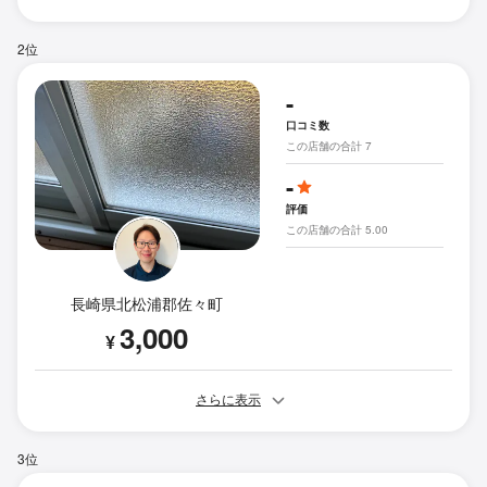
2位
-
口コミ数
この店舗の合計 7
-
評価
この店舗の合計 5.00
長崎県北松浦郡佐々町
3,000
¥
さらに表示
3位