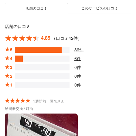
このサービスの口コミ
店舗の口コミ
店舗の口コミ
4.85
（口コミ42件）
5
36件
4
6件
3
0件
2
0件
1
0件
1週間前・匿名さん
給湯器交換 / 灯油