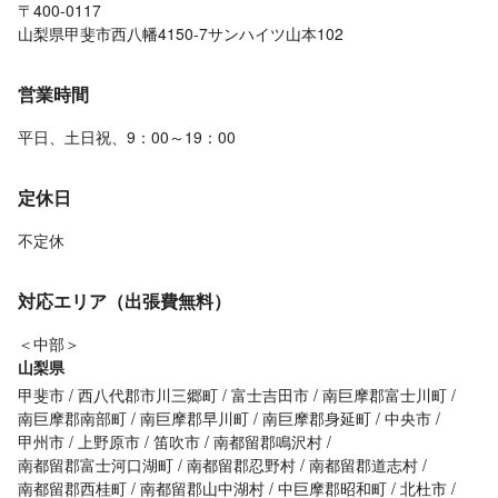
〒400-0117
山梨県甲斐市西八幡4150-7サンハイツ山本102
営業時間
平日、土日祝、9：00～19：00
定休日
不定休
対応エリア（出張費無料）
＜中部＞
山梨県
甲斐市
西八代郡市川三郷町
富士吉田市
南巨摩郡富士川町
南巨摩郡南部町
南巨摩郡早川町
南巨摩郡身延町
中央市
甲州市
上野原市
笛吹市
南都留郡鳴沢村
南都留郡富士河口湖町
南都留郡忍野村
南都留郡道志村
南都留郡西桂町
南都留郡山中湖村
中巨摩郡昭和町
北杜市