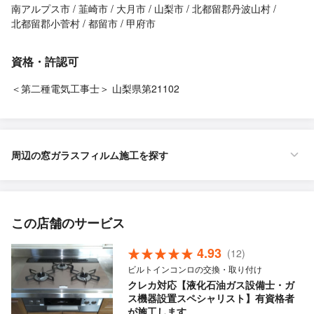
南アルプス市
韮崎市
大月市
山梨市
北都留郡丹波山村
北都留郡小菅村
都留市
甲府市
資格・許認可
＜第二種電気工事士＞ 山梨県第21102
周辺の窓ガラスフィルム施工を探す
この店舗のサービス
4.93
(12)
ビルトインコンロの交換・取り付け
クレカ対応【液化石油ガス設備士・ガ
ス機器設置スペシャリスト】有資格者
が施工します