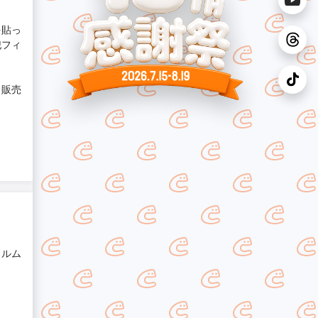
を貼っ
犯フィ
ト販売
ィルム