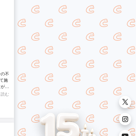
干の不
て施
すが、
是非お
を読む