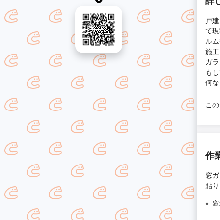
詳
戸建
て現
ルム
施工
ガラ
もし
何な
この
作
窓ガ
貼り
窓