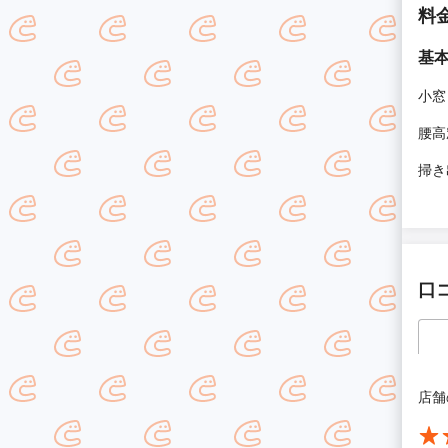
料
基
小窓
腰高
掃き
口
店舗