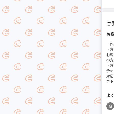
ご
お
・作
・窓
お客
の方
・窓
予め
対応
ご不
よ
Q