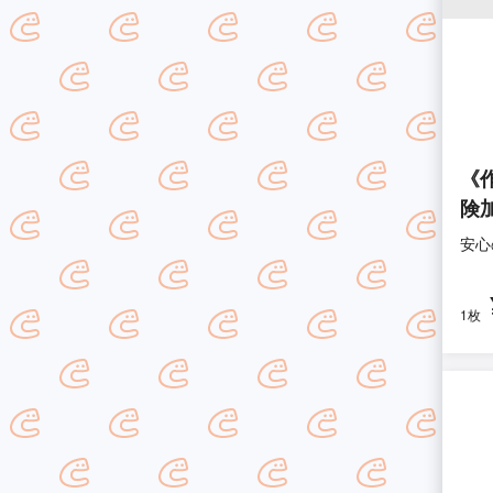
《
険
安心
1枚