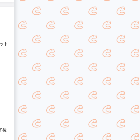
ット
了後