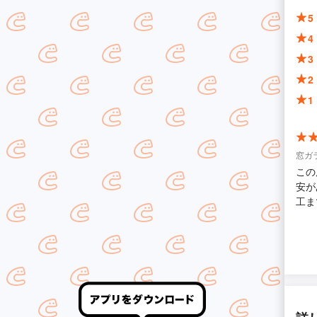
5
4
3
2
1
窓ガ
この
安が
工ま
選べ
願い