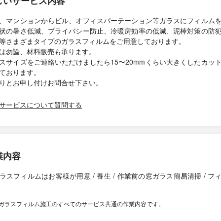
しいサービス内容
、マンションからビル、オフィスパーテーション等ガラスにフィルム
状の暑さ低減、プライバシー防止、冷暖房効率の低減、泥棒対策の防
等さまざまタイプのガラスフィルムをご用意しております。
は勿論、材料販売も承ります。
スサイズをご連絡いただけましたら15〜20mmくらい大きくしたカッ
ております。
りとお申し付けお問合せ下さい。
サービスについて質問する
業内容
ラスフィルムはお客様が用意 / 養生 / 作業前の窓ガラス簡易清掃 / フ
ガラスフィルム施工のすべてのサービス共通の作業内容です。