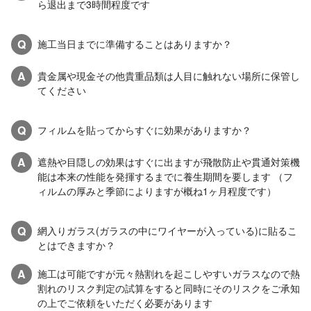
ら退出まで3時間程度です
Q
施工当日までに準備することはありますか？
A
貴金属や現金その他貴重品類は人目に触れない場所に保管し
てください
Q
フィルムを貼ってからすぐに効果がありますか？
A
遮熱や目隠しの効果はすぐに出ますが飛散防止や貫通対策機
能は本来の性能を発揮するまでに養生期間を要します （フ
ィルムの厚みと季節によりますが概ね1ヶ月程度です）
Q
網入りガラス(ガラスの中にワイヤーが入っている)に貼るこ
とはできますか？
A
施工は可能ですが元々熱割れを起こしやすいガラスなので熱
割れのリスク判定の試算をすると同時にそのリスクをご承知
の上でご依頼をいただく必要があります