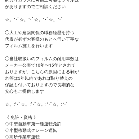
がありますのでご相談ください
☆。*･ﾟ☆。*･ﾟ☆。*･ﾟ☆。*･ﾟ
◯大工や建築関係の職務経歴を持つ
代表が必ずお客様のもとへ伺い丁寧な
フィルム施工を行います
◯当社取扱いのフィルムの耐用年数は
メーカー公表で10年〜15年とされて
おりますが、こちらの原因による剥が
れ等は3年以内であれば貼り替えの
保証も付いておりますので長期的な
安心もご提供します
☆。:*･ﾟ☆。:*･ﾟ☆。:*･ﾟ☆。:*･ﾟ
《 免許・資格 》
◇中型自動車第一種運転免許
◇小型移動式クレーン運転
◇高所作業車運転