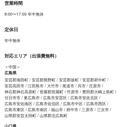
営業時間
8:00〜17:00 年中無休
定休日
年中無休
対応エリア（出張費無料）
＜中国＞
広島県
安芸郡海田町
安芸郡熊野町
安芸郡坂町
安芸郡府中町
安芸高田市
江田島市
大竹市
尾道市
呉市
庄原市
神石郡神石高原町
世羅郡世羅町
竹原市
豊田郡大崎上島町
廿日市市
東広島市
広島市安芸区
広島市安佐北区
広島市安佐南区
広島市佐伯区
広島市中区
広島市西区
広島市東区
広島市南区
福山市
府中市
三原市
三次市
山県郡安芸太田町
山県郡北広島町
山口県