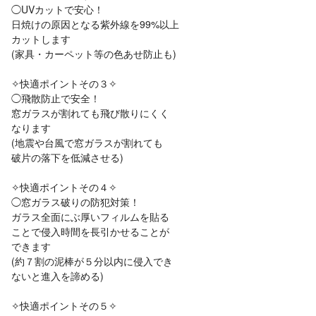
◯UVカットで安心！
日焼けの原因となる紫外線を99%以上
カットします
(家具・カーペット等の色あせ防止も)
✧快適ポイントその３✧
◯飛散防止で安全！
窓ガラスが割れても飛び散りにくく
なります
(地震や台風で窓ガラスが割れても
破片の落下を低減させる)
✧快適ポイントその４✧
◯窓ガラス破りの防犯対策！
ガラス全面にぶ厚いフィルムを貼る
ことで侵入時間を長引かせることが
できます
(約７割の泥棒が５分以内に侵入でき
ないと進入を諦める)
✧快適ポイントその５✧