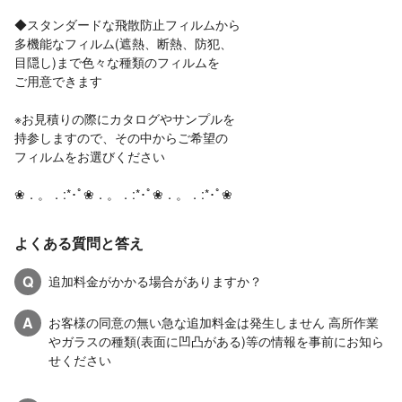
◆スタンダードな飛散防止フィルムから
多機能なフィルム(遮熱、断熱、防犯、
目隠し)まで色々な種類のフィルムを
ご用意できます
※お見積りの際にカタログやサンプルを
持参しますので、その中からご希望の
フィルムをお選びください
❀．。．:*･ﾟ❀．。．:*･ﾟ❀．。．:*･ﾟ❀
よくある質問と答え
Q
追加料金がかかる場合がありますか？
A
お客様の同意の無い急な追加料金は発生しません 高所作業
やガラスの種類(表面に凹凸がある)等の情報を事前にお知ら
せください