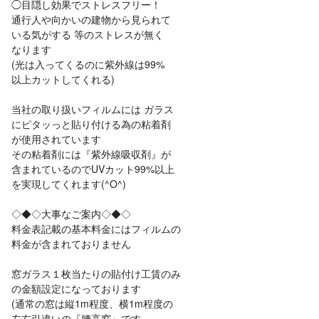
◯目隠し効果でストレスフリー！
通行人や向かいの建物から見られて
いる気がする 等のストレスが無く
なります
(光は入ってくるのに紫外線は99%
以上カットしてくれる)
当社の取り扱いフィルムには ガラス
にピタッっと貼り付ける為の粘着剤
が使用されています
その粘着剤には『紫外線吸収剤』が
含まれているのでUVカット99%以上
を実現してくれます(^O^)
◇◆◇大事なご案内◇◆◇
料金表記載の基本料金にはフィルムの
料金が含まれておりません
窓ガラス１枚当たりの貼付け工賃のみ
の金額設定になっております
(通常の窓は縦1m程度、横1m程度の
左右引違いの『腰高窓』です