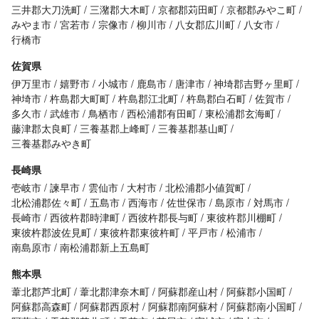
三井郡大刀洗町
三潴郡大木町
京都郡苅田町
京都郡みやこ町
みやま市
宮若市
宗像市
柳川市
八女郡広川町
八女市
行橋市
佐賀県
伊万里市
嬉野市
小城市
鹿島市
唐津市
神埼郡吉野ヶ里町
神埼市
杵島郡大町町
杵島郡江北町
杵島郡白石町
佐賀市
多久市
武雄市
鳥栖市
西松浦郡有田町
東松浦郡玄海町
藤津郡太良町
三養基郡上峰町
三養基郡基山町
三養基郡みやき町
長崎県
壱岐市
諫早市
雲仙市
大村市
北松浦郡小値賀町
北松浦郡佐々町
五島市
西海市
佐世保市
島原市
対馬市
長崎市
西彼杵郡時津町
西彼杵郡長与町
東彼杵郡川棚町
東彼杵郡波佐見町
東彼杵郡東彼杵町
平戸市
松浦市
南島原市
南松浦郡新上五島町
熊本県
葦北郡芦北町
葦北郡津奈木町
阿蘇郡産山村
阿蘇郡小国町
阿蘇郡高森町
阿蘇郡西原村
阿蘇郡南阿蘇村
阿蘇郡南小国町