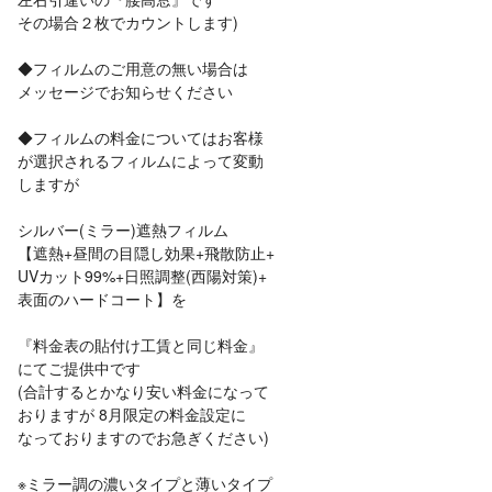
その場合２枚でカウントします)
◆フィルムのご用意の無い場合は
メッセージでお知らせください
◆フィルムの料金についてはお客様
が選択されるフィルムによって変動
しますが
シルバー(ミラー)遮熱フィルム
【遮熱+昼間の目隠し効果+飛散防止+
UVカット99%+日照調整(西陽対策)+
表面のハードコート】を
『料金表の貼付け工賃と同じ料金』
にてご提供中です
(合計するとかなり安い料金になって
おりますが 8月限定の料金設定に
なっておりますのでお急ぎください)
※ミラー調の濃いタイプと薄いタイプ