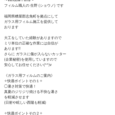
フィルム職人の 生野 (ショウノ) です
福岡県糟屋郡志免町を拠点にして
ガラス用フィルム施工を提供して
おります
大工をしていた経験がありますので
ミリ単位の正確な作業には自信が
あります!!
さらに ガラスに傷が入らないカッター
(企業秘密)を使用していますので
安心してお任せください(^^)v
《ガラス用フィルムのご案内》
✧快適ポイントその１✧
◯暑さ対策で快適！
真夏のジリジリ焼ける不快な暑さ
を軽減させます
(日射や眩しい西陽も軽減)
✧快適ポイントその２✧