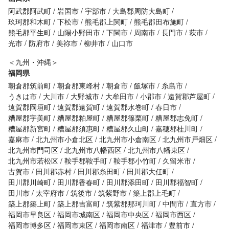
阿武郡阿武町
岩国市
宇部市
大島郡周防大島町
玖珂郡和木町
下松市
熊毛郡上関町
熊毛郡田布施町
熊毛郡平生町
山陽小野田市
下関市
周南市
長門市
萩市
光市
防府市
美祢市
柳井市
山口市
＜九州・沖縄＞
福岡県
朝倉郡筑前町
朝倉郡東峰村
朝倉市
飯塚市
糸島市
うきは市
大川市
大野城市
大牟田市
小郡市
遠賀郡芦屋町
遠賀郡岡垣町
遠賀郡遠賀町
遠賀郡水巻町
春日市
糟屋郡宇美町
糟屋郡粕屋町
糟屋郡篠栗町
糟屋郡志免町
糟屋郡新宮町
糟屋郡須惠町
糟屋郡久山町
嘉穂郡桂川町
嘉麻市
北九州市小倉北区
北九州市小倉南区
北九州市戸畑区
北九州市門司区
北九州市八幡西区
北九州市八幡東区
北九州市若松区
鞍手郡鞍手町
鞍手郡小竹町
久留米市
古賀市
田川郡赤村
田川郡糸田町
田川郡大任町
田川郡川崎町
田川郡香春町
田川郡添田町
田川郡福智町
田川市
太宰府市
筑後市
筑紫野市
築上郡上毛町
築上郡築上町
築上郡吉富町
筑紫郡那珂川町
中間市
直方市
福岡市早良区
福岡市城南区
福岡市中央区
福岡市西区
福岡市博多区
福岡市東区
福岡市南区
福津市
豊前市