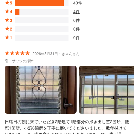
5
40件
4
4件
3
0件
2
0件
1
0件
2026年5月31日・きゃんさん
窓・サッシの掃除
日曜日の朝に来ていただき2階建て1階部分の掃き出し窓2箇所、腰
窓1箇所、小窓6箇所を丁寧に磨いてくださいました。数年拭けて