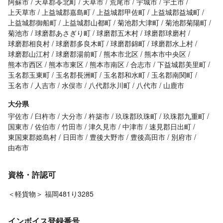
阿蘇市
天草郡苓北町
天草市
荒尾市
宇城市
宇土市
上天草市
上益城郡嘉島町
上益城郡甲佐町
上益城郡益城町
上益城郡御船町
上益城郡山都町
菊池郡大津町
菊池郡菊陽町
菊池市
球磨郡あさぎり町
球磨郡五木村
球磨郡球磨村
球磨郡相良村
球磨郡多良木町
球磨郡錦町
球磨郡水上村
球磨郡山江村
球磨郡湯前町
熊本市北区
熊本市中央区
熊本市西区
熊本市東区
熊本市南区
合志市
下益城郡美里町
玉名郡玉東町
玉名郡長洲町
玉名郡和水町
玉名郡南関町
玉名市
人吉市
水俣市
八代郡氷川町
八代市
山鹿市
大分県
宇佐市
臼杵市
大分市
杵築市
玖珠郡玖珠町
玖珠郡九重町
国東市
佐伯市
竹田市
津久見市
中津市
速見郡日出町
東国東郡姫島村
日田市
豊後大野市
豊後高田市
別府市
由布市
資格・許認可
＜軽貨物＞ 福岡481り3285
インボイス登録番号