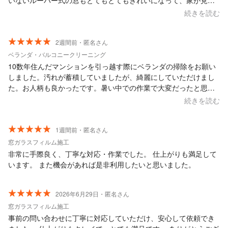
いないルーバー式の窓もとてもとてもきれいになって、家が見違
えるほどきれいになりました。今年の秋以降涼しくなってから2階
続きを読む
もお願いしたいなと思っています。暑い中ありがとうございまし
た。
2週間前・匿名さん
ベランダ・バルコニークリーニング
10数年住んだマンションを引っ越す際にベランダの掃除をお願い
しました。汚れが蓄積していましたが、綺麗にしていただけまし
た。お人柄も良かったです。暑い中での作業で大変だったと思い
ます。ありがとうございました。 大変満足しております。
続きを読む
1週間前・匿名さん
窓ガラスフィルム施工
非常に手際良く、丁寧な対応・作業でした。 仕上がりも満足して
います。 また機会があれば是非利用したいと思いました。
2026年6月29日・匿名さん
窓ガラスフィルム施工
事前の問い合わせに丁寧に対応していただけ、安心して依頼でき