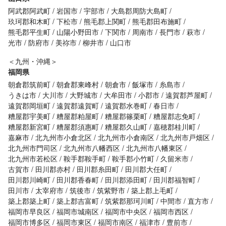
阿武郡阿武町
岩国市
宇部市
大島郡周防大島町
玖珂郡和木町
下松市
熊毛郡上関町
熊毛郡田布施町
熊毛郡平生町
山陽小野田市
下関市
周南市
長門市
萩市
光市
防府市
美祢市
柳井市
山口市
＜九州・沖縄＞
福岡県
朝倉郡筑前町
朝倉郡東峰村
朝倉市
飯塚市
糸島市
うきは市
大川市
大野城市
大牟田市
小郡市
遠賀郡芦屋町
遠賀郡岡垣町
遠賀郡遠賀町
遠賀郡水巻町
春日市
糟屋郡宇美町
糟屋郡粕屋町
糟屋郡篠栗町
糟屋郡志免町
糟屋郡新宮町
糟屋郡須惠町
糟屋郡久山町
嘉穂郡桂川町
嘉麻市
北九州市小倉北区
北九州市小倉南区
北九州市戸畑区
北九州市門司区
北九州市八幡西区
北九州市八幡東区
北九州市若松区
鞍手郡鞍手町
鞍手郡小竹町
久留米市
古賀市
田川郡赤村
田川郡糸田町
田川郡大任町
田川郡川崎町
田川郡香春町
田川郡添田町
田川郡福智町
田川市
太宰府市
筑後市
筑紫野市
築上郡上毛町
築上郡築上町
築上郡吉富町
筑紫郡那珂川町
中間市
直方市
福岡市早良区
福岡市城南区
福岡市中央区
福岡市西区
福岡市博多区
福岡市東区
福岡市南区
福津市
豊前市