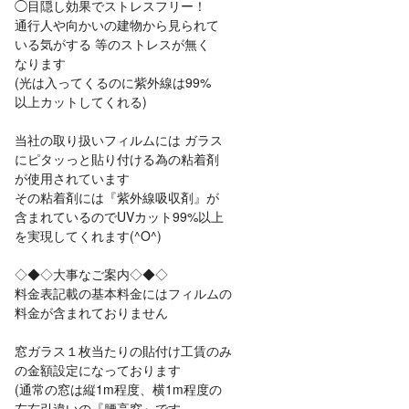
◯目隠し効果でストレスフリー！
通行人や向かいの建物から見られて
いる気がする 等のストレスが無く
なります
(光は入ってくるのに紫外線は99%
以上カットしてくれる)
当社の取り扱いフィルムには ガラス
にピタッっと貼り付ける為の粘着剤
が使用されています
その粘着剤には『紫外線吸収剤』が
含まれているのでUVカット99%以上
を実現してくれます(^O^)
◇◆◇大事なご案内◇◆◇
料金表記載の基本料金にはフィルムの
料金が含まれておりません
窓ガラス１枚当たりの貼付け工賃のみ
の金額設定になっております
(通常の窓は縦1m程度、横1m程度の
左右引違いの『腰高窓』です