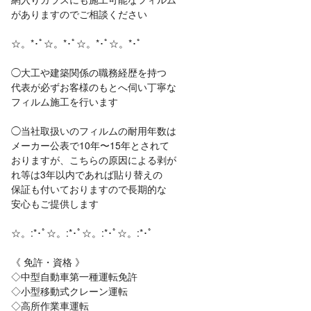
がありますのでご相談ください
☆。*･ﾟ☆。*･ﾟ☆。*･ﾟ☆。*･ﾟ
◯大工や建築関係の職務経歴を持つ
代表が必ずお客様のもとへ伺い丁寧な
フィルム施工を行います
◯当社取扱いのフィルムの耐用年数は
メーカー公表で10年〜15年とされて
おりますが、こちらの原因による剥が
れ等は3年以内であれば貼り替えの
保証も付いておりますので長期的な
安心もご提供します
☆。:*･ﾟ☆。:*･ﾟ☆。:*･ﾟ☆。:*･ﾟ
《 免許・資格 》
◇中型自動車第一種運転免許
◇小型移動式クレーン運転
◇高所作業車運転