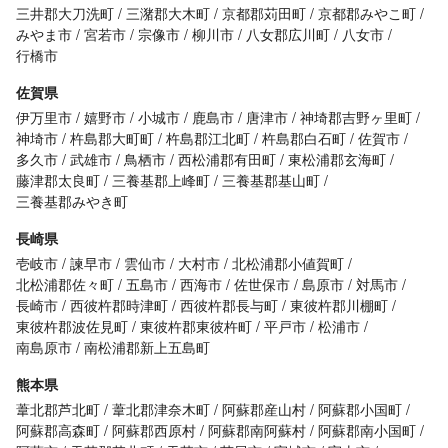
三井郡大刀洗町
三潴郡大木町
京都郡苅田町
京都郡みやこ町
みやま市
宮若市
宗像市
柳川市
八女郡広川町
八女市
行橋市
佐賀県
伊万里市
嬉野市
小城市
鹿島市
唐津市
神埼郡吉野ヶ里町
神埼市
杵島郡大町町
杵島郡江北町
杵島郡白石町
佐賀市
多久市
武雄市
鳥栖市
西松浦郡有田町
東松浦郡玄海町
藤津郡太良町
三養基郡上峰町
三養基郡基山町
三養基郡みやき町
長崎県
壱岐市
諫早市
雲仙市
大村市
北松浦郡小値賀町
北松浦郡佐々町
五島市
西海市
佐世保市
島原市
対馬市
長崎市
西彼杵郡時津町
西彼杵郡長与町
東彼杵郡川棚町
東彼杵郡波佐見町
東彼杵郡東彼杵町
平戸市
松浦市
南島原市
南松浦郡新上五島町
熊本県
葦北郡芦北町
葦北郡津奈木町
阿蘇郡産山村
阿蘇郡小国町
阿蘇郡高森町
阿蘇郡西原村
阿蘇郡南阿蘇村
阿蘇郡南小国町