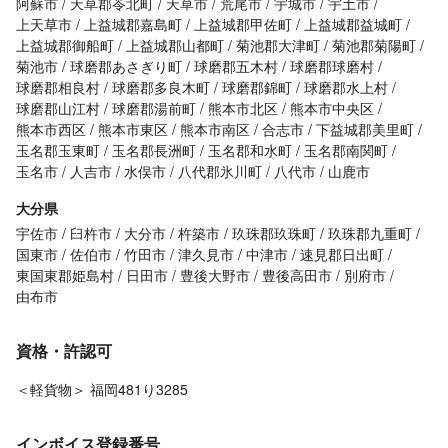
阿蘇市
天草郡苓北町
天草市
荒尾市
宇城市
宇土市
上天草市
上益城郡嘉島町
上益城郡甲佐町
上益城郡益城町
上益城郡御船町
上益城郡山都町
菊池郡大津町
菊池郡菊陽町
菊池市
球磨郡あさぎり町
球磨郡五木村
球磨郡球磨村
球磨郡相良村
球磨郡多良木町
球磨郡錦町
球磨郡水上村
球磨郡山江村
球磨郡湯前町
熊本市北区
熊本市中央区
熊本市西区
熊本市東区
熊本市南区
合志市
下益城郡美里町
玉名郡玉東町
玉名郡長洲町
玉名郡和水町
玉名郡南関町
玉名市
人吉市
水俣市
八代郡氷川町
八代市
山鹿市
大分県
宇佐市
臼杵市
大分市
杵築市
玖珠郡玖珠町
玖珠郡九重町
国東市
佐伯市
竹田市
津久見市
中津市
速見郡日出町
東国東郡姫島村
日田市
豊後大野市
豊後高田市
別府市
由布市
資格・許認可
＜軽貨物＞ 福岡481り3285
インボイス登録番号