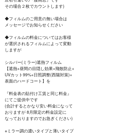
その場合２枚でカウントします)
◆フィルムのご用意の無い場合は
メッセージでお知らせください
◆フィルムの料金についてはお客様
が選択されるフィルムによって変動
しますが
シルバー(ミラー)遮熱フィルム
【遮熱+昼間の目隠し効果+飛散防止+
UVカット99%+日照調整(西陽対策)+
表面のハードコート】を
『料金表の貼付け工賃と同じ料金』
にてご提供中です
(合計するとかなり安い料金になって
おりますが 8月限定の料金設定に
なっておりますのでお急ぎください)
※ミラー調の濃いタイプと薄いタイプ