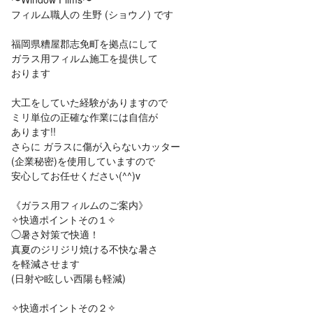
フィルム職人の 生野 (ショウノ) です
福岡県糟屋郡志免町を拠点にして
ガラス用フィルム施工を提供して
おります
大工をしていた経験がありますので
ミリ単位の正確な作業には自信が
あります!!
さらに ガラスに傷が入らないカッター
(企業秘密)を使用していますので
安心してお任せください(^^)v
《ガラス用フィルムのご案内》
✧快適ポイントその１✧
◯暑さ対策で快適！
真夏のジリジリ焼ける不快な暑さ
を軽減させます
(日射や眩しい西陽も軽減)
✧快適ポイントその２✧