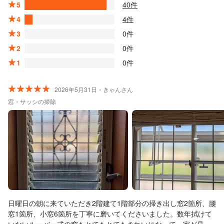
5
40件
4
4件
3
0件
2
0件
1
0件
2026年5月31日・きゃんさん
窓・サッシの掃除
日曜日の朝に来ていただき2階建て1階部分の掃き出し窓2箇所、腰
窓1箇所、小窓6箇所を丁寧に磨いてくださいました。数年拭けて