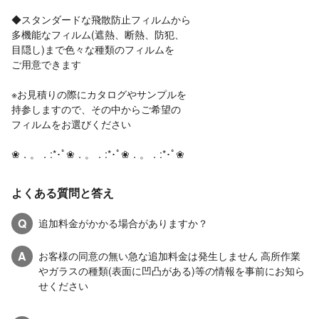
◆スタンダードな飛散防止フィルムから
多機能なフィルム(遮熱、断熱、防犯、
目隠し)まで色々な種類のフィルムを
ご用意できます
※お見積りの際にカタログやサンプルを
持参しますので、その中からご希望の
フィルムをお選びください
❀．。．:*･ﾟ❀．。．:*･ﾟ❀．。．:*･ﾟ❀
よくある質問と答え
Q
追加料金がかかる場合がありますか？
A
お客様の同意の無い急な追加料金は発生しません 高所作業
やガラスの種類(表面に凹凸がある)等の情報を事前にお知ら
せください