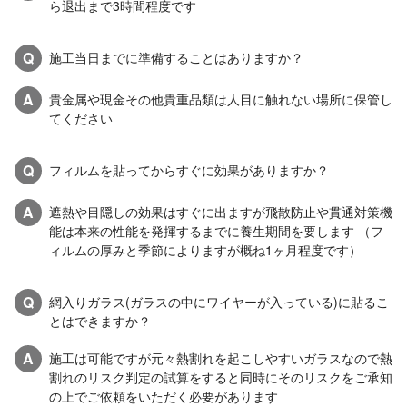
ら退出まで3時間程度です
Q
施工当日までに準備することはありますか？
A
貴金属や現金その他貴重品類は人目に触れない場所に保管し
てください
Q
フィルムを貼ってからすぐに効果がありますか？
A
遮熱や目隠しの効果はすぐに出ますが飛散防止や貫通対策機
能は本来の性能を発揮するまでに養生期間を要します （フ
ィルムの厚みと季節によりますが概ね1ヶ月程度です）
Q
網入りガラス(ガラスの中にワイヤーが入っている)に貼るこ
とはできますか？
A
施工は可能ですが元々熱割れを起こしやすいガラスなので熱
割れのリスク判定の試算をすると同時にそのリスクをご承知
の上でご依頼をいただく必要があります