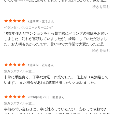
いないルーバー式の窓もとてもとてもきれいになって、家が見違
えるほどきれいになりました。今年の秋以降涼しくなってから2階
続きを読む
もお願いしたいなと思っています。暑い中ありがとうございまし
た。
2週間前・匿名さん
ベランダ・バルコニークリーニング
10数年住んだマンションを引っ越す際にベランダの掃除をお願い
しました。汚れが蓄積していましたが、綺麗にしていただけまし
た。お人柄も良かったです。暑い中での作業で大変だったと思い
ます。ありがとうございました。 大変満足しております。
続きを読む
1週間前・匿名さん
窓ガラスフィルム施工
非常に手際良く、丁寧な対応・作業でした。 仕上がりも満足して
います。 また機会があれば是非利用したいと思いました。
2026年6月29日・匿名さん
窓ガラスフィルム施工
事前の問い合わせに丁寧に対応していただけ、安心して依頼でき