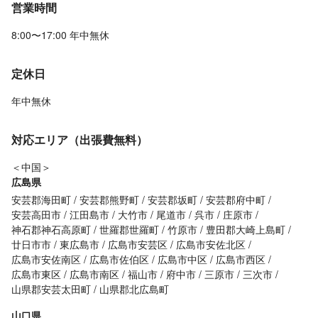
営業時間
8:00〜17:00 年中無休
定休日
年中無休
対応エリア（出張費無料）
＜中国＞
広島県
安芸郡海田町
安芸郡熊野町
安芸郡坂町
安芸郡府中町
安芸高田市
江田島市
大竹市
尾道市
呉市
庄原市
神石郡神石高原町
世羅郡世羅町
竹原市
豊田郡大崎上島町
廿日市市
東広島市
広島市安芸区
広島市安佐北区
広島市安佐南区
広島市佐伯区
広島市中区
広島市西区
広島市東区
広島市南区
福山市
府中市
三原市
三次市
山県郡安芸太田町
山県郡北広島町
山口県