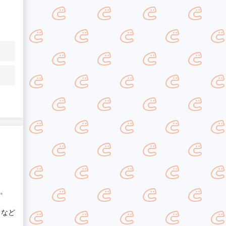
。
ムなど