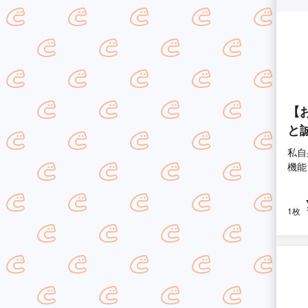
【
と
私自
機能
1枚