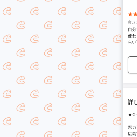
窓ガ
自分
使わ
らい
詳
★✩
窓ガ
広島