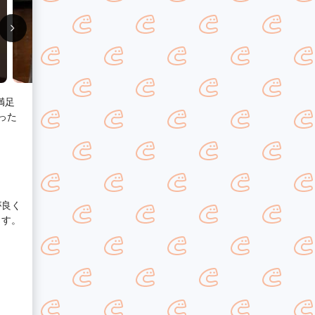
満足
った
が良く
ます。