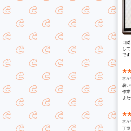
目隠
して
です
窓ガ
暑い
作業
また
窓ガ
丁寧