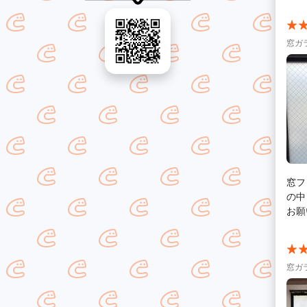
窓ガ
窓フ
の中
お願
窓ガ