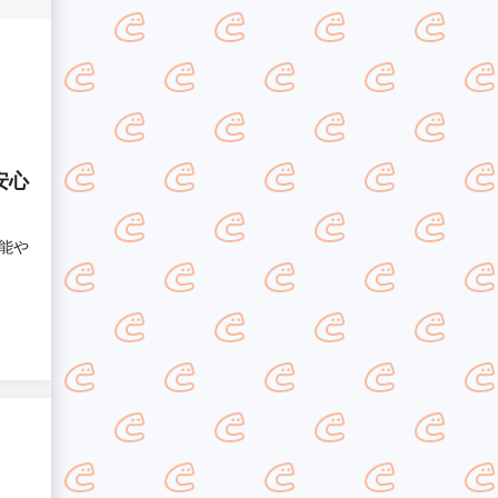
安心
能や