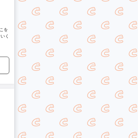
こを
ないく