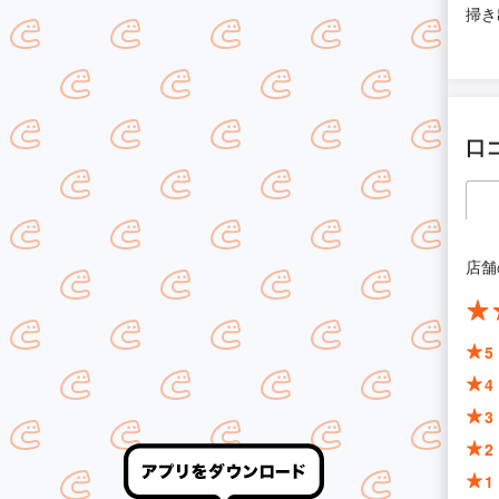
掃き
口
店舗
5
4
3
2
1