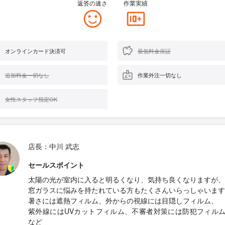
返答の速さ
作業実績
オンラインカード決済可
最低料金保証
追加料金一切なし
作業外注一切なし
女性スタッフ指定OK
店長：中川 武志
セールスポイント
太陽の光が室内に入ると明るくなり、気持ち良くなりますが、
窓ガラスに悩みを持たれている方もたくさんいらっしゃいます
暑さには遮熱フィルム、外からの視線には目隠しフィルム、
紫外線にはUVカットフィルム、不審者対策には防犯フィル
など