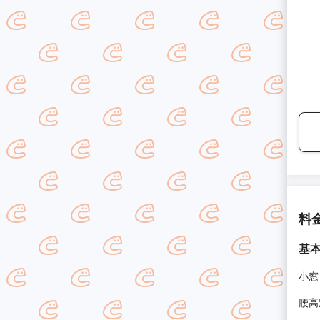
料
基
小窓
腰高