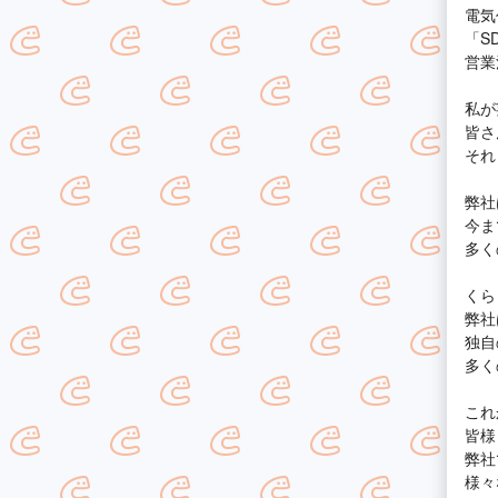
電気
「S
営業
私が
皆さ
それ
弊社
今ま
多く
くら
弊社
独自
多く
これ
皆様
弊社
様々