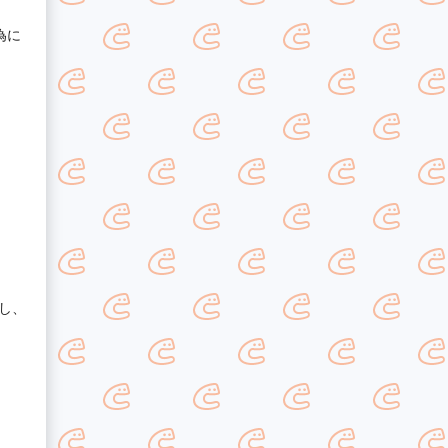
為に
し、