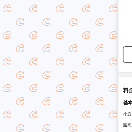
料
基
小窓
腰高