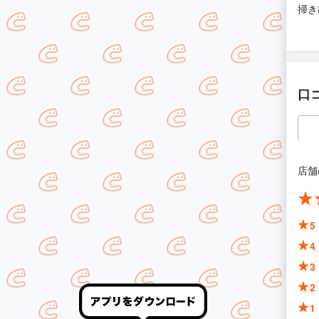
掃き
口
店舗
5
4
3
2
1