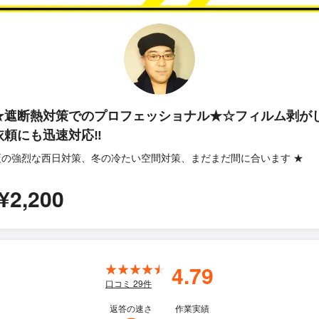
★遮断熱対策でのプロフェッショナル★☆フィルム剥が
依頼にも迅速対応‼
夏の強烈な西日対策、冬の冷たい空間対策、まだまだ間に合います ★
¥2,200
4.79
口コミ
29
件
返答の速さ
作業実績