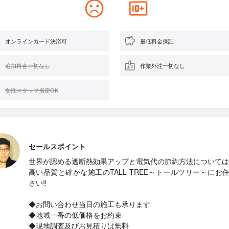
オンラインカード決済可
最低料金保証
追加料金一切なし
作業外注一切なし
女性スタッフ指定OK
セールスポイント
世界が認める遮断熱効果アップと電気代の節約方法については
高い品質と確かな施工のTALL TREE～トールツリー～にお
さい‼
◆お問い合わせ当日の施工も承ります
◆地域一番の低価格をお約束
◆現地調査及びお見積りは無料