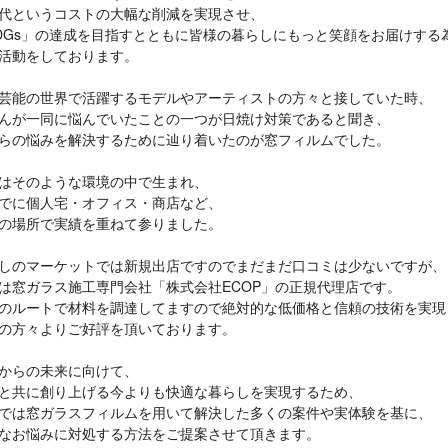
代というコストの大幅な削減を実現させ、
DGs」の達成を目指すとともに皆様の暮らしにもっと笑顔をお届けする
活動をしております。
芸能の世界で活躍するモデルやアーティストの方々と接していた時、
んが一同に悩んでいたことの一つが日焼け対策であると聞き、
らの悩みを解決するために辿り着いたのが窓フィルムでした。
はそのような環境の中で生まれ、
でに個人宅・オフィス・商店など、
の場所で実績を重ねて参りました。
しのマーケットでは新規出店ですのでまだまだ口コミは少ないですが、
は窓ガラス施工専門会社「株式会社ECOP」の正規代理店です。
のルートで材料を調達してますので絶対的な低価格と信頼の技術を実現
の方々よりご好評を頂いております。
からの未来に向けて、
と共に創り上げる今よりも快適な暮らしを実現するため、
では窓ガラスフィルムを用いて解決した多くの案件や実体験を基に、
なお悩みに対処する方法をご提案させて頂きます。