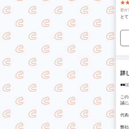
窓ガ
とて
詳
■■□
この
誠に
代表
弊社