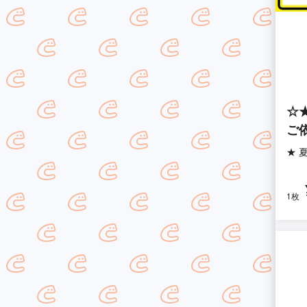
☆
ご
★ 
1枚