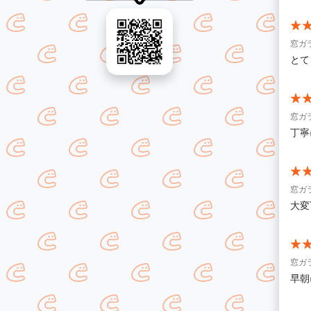
窓ガ
とて
窓ガ
丁寧
窓ガ
大変
窓ガ
早朝