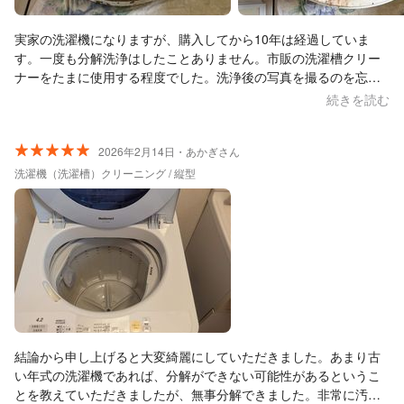
実家の洗濯機になりますが、購入してから10年は経過していま
す。一度も分解洗浄はしたことありません。市販の洗濯槽クリー
ナーをたまに使用する程度でした。洗浄後の写真を撮るのを忘れ
てしまいましたが、きれいに掃除いただきました。男性1人で分
続きを読む
解・洗浄・組み立て・動作確認？試運転まで2時間ほどで対応いた
だきました。作業時はブルーシートを敷いて資機材を置いて作業
されていました。最後は洗濯機周りも整えてくださいました。安
2026年2月14日・あかぎさん
心してベビー服を洗濯できます。この度はありがとうございまし
洗濯機（洗濯槽）クリーニング / 縦型
た。
結論から申し上げると大変綺麗にしていただきました。あまり古
い年式の洗濯機であれば、分解ができない可能性があるというこ
とを教えていただきましたが、無事分解できました。非常に汚れ