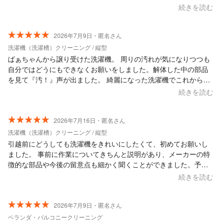
が溜まっておりましたが、写真の通り綺麗にしていただき、試運
続きを読む
転まで確認いただきました。加えて洗濯機を使う時のアドバイス
までしていただけました。 接客も非常に丁寧で時間通りに来てい
ただきました。本当にお世話になりました。また何かあればお願
2026年7月9日・匿名さん
いしたいと考えております。
洗濯機（洗濯槽）クリーニング / 縦型
ばぁちゃんから譲り受けた洗濯機。 周りの汚れが気になりつつも
自分ではどうにもできなくお願いをしました。解体した中の部品
を見て『汚！』声が出ました。 綺麗になった洗濯機でこれから洗
えるのが嬉しいです。 重い扉の片付けも手伝ってくださり、あり
続きを読む
がとうございました。
2026年7月16日・匿名さん
洗濯機（洗濯槽）クリーニング / 縦型
引越前にどうしても洗濯機をきれいにしたくて、初めてお願いし
ました。 事前に作業についてきちんと説明があり、メーカーの特
徴的な部品や今後の留意点も細かく聞くことができました。予約
時間ぴったりの来訪でしたし、接し方も丁寧で好印象でした。 15
続きを読む
年来の汚れをまっさらにしていただき、その後とても快適に使え
ています。 ありがとうございました。
2026年7月9日・匿名さん
ベランダ・バルコニークリーニング