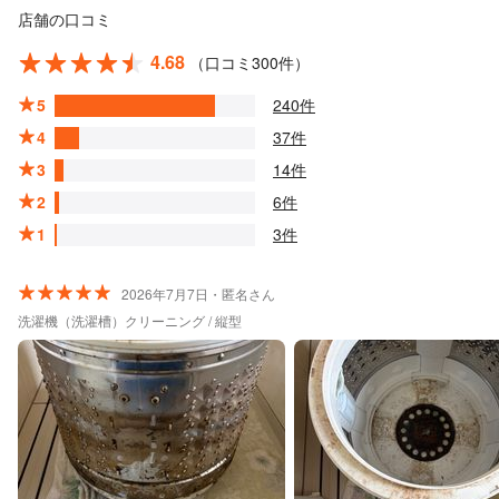
店舗の口コミ
4.68
（口コミ300件）
5
240件
4
37件
3
14件
2
6件
1
3件
2026年7月7日・匿名さん
洗濯機（洗濯槽）クリーニング / 縦型