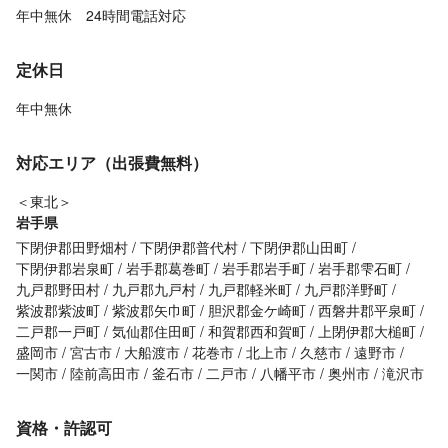
年中無休 24時間電話対応
定休日
年中無休
対応エリア（出張費無料）
＜東北＞
岩手県
下閉伊郡田野畑村
下閉伊郡普代村
下閉伊郡山田町
下閉伊郡岩泉町
岩手郡葛巻町
岩手郡岩手町
岩手郡雫石町
九戸郡野田村
九戸郡九戸村
九戸郡軽米町
九戸郡洋野町
紫波郡紫波町
紫波郡矢巾町
胆沢郡金ケ崎町
西磐井郡平泉町
二戸郡一戸町
気仙郡住田町
和賀郡西和賀町
上閉伊郡大槌町
盛岡市
宮古市
大船渡市
花巻市
北上市
久慈市
遠野市
一関市
陸前高田市
釜石市
二戸市
八幡平市
奥州市
滝沢市
資格・許認可