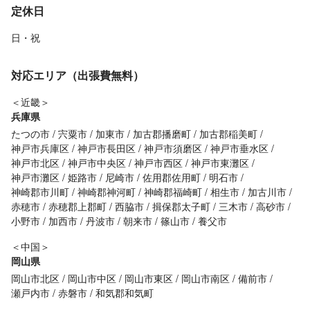
定休日
日・祝
対応エリア（出張費無料）
＜近畿＞
兵庫県
たつの市
宍粟市
加東市
加古郡播磨町
加古郡稲美町
神戸市兵庫区
神戸市長田区
神戸市須磨区
神戸市垂水区
神戸市北区
神戸市中央区
神戸市西区
神戸市東灘区
神戸市灘区
姫路市
尼崎市
佐用郡佐用町
明石市
神崎郡市川町
神崎郡神河町
神崎郡福崎町
相生市
加古川市
赤穂市
赤穂郡上郡町
西脇市
揖保郡太子町
三木市
高砂市
小野市
加西市
丹波市
朝来市
篠山市
養父市
＜中国＞
岡山県
岡山市北区
岡山市中区
岡山市東区
岡山市南区
備前市
瀬戸内市
赤磐市
和気郡和気町