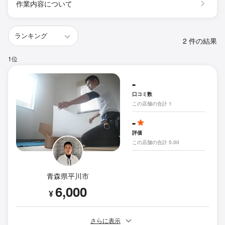
作業内容について
2 件の結果
1位
-
口コミ数
この店舗の合計 1
-
評価
この店舗の合計 5.00
青森県平川市
6,000
¥
さらに表示