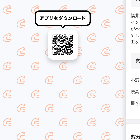
福井
イン
が不
てし
工を
窓
小窓
腰高
掃き
窓