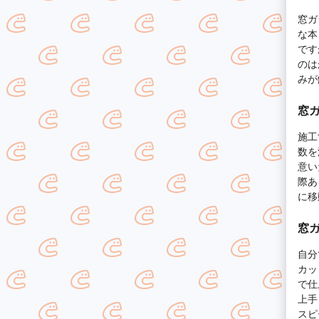
窓ガ
な本
です
のは
みが
窓
施工
数を
意い
際あ
に移
窓
自分
カッ
で仕
上手
スピ