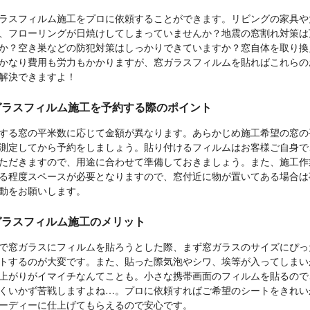
ラスフィルム施工をプロに依頼することができます。リビングの家具や
、フローリングが日焼けしてしまっていませんか？地震の窓割れ対策は
か？空き巣などの防犯対策はしっかりできていますか？窓自体を取り換
かなり費用も労力もかかりますが、窓ガラスフィルムを貼ればこれらの
解決できますよ！
ガラスフィルム施工を予約する際のポイント
する窓の平米数に応じて金額が異なります。あらかじめ施工希望の窓の
測定してから予約をしましょう。貼り付けるフィルムはお客様ご自身で
ただきますので、用途に合わせて準備しておきましょう。また、施工作
る程度スペースが必要となりますので、窓付近に物が置いてある場合は
動をお願いします。
ガラスフィルム施工のメリット
で窓ガラスにフィルムを貼ろうとした際、まず窓ガラスのサイズにぴっ
トするのが大変です。また、貼った際気泡やシワ、埃等が入ってしまい
上がりがイマイチなんてことも。小さな携帯画面のフィルムを貼るので
くいかず苦戦しますよね…。プロに依頼すればご希望のシートをきれい
ーディーに仕上げてもらえるので安心です。