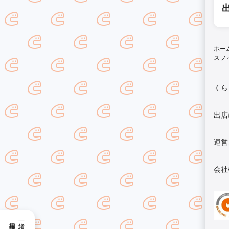
ホー
スフ
くら
出店
運営
会社