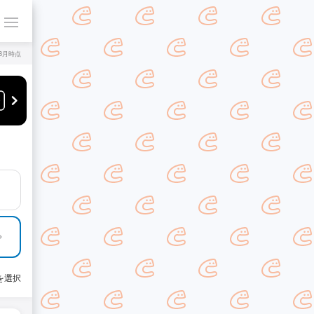
年8月時点
を選択