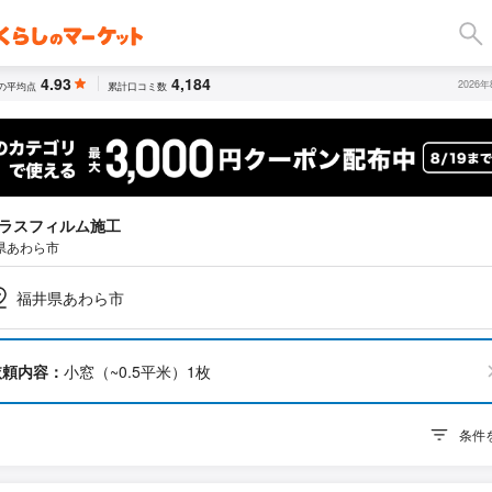
4.93
4,184
2026
の平均点
累計口コミ数
ラスフィルム施工
県あわら市
福井県あわら市
依頼内容：
小窓（~0.5平米）1枚
条件