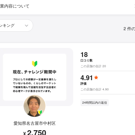
業内容について
2 件
18
口コミ数
この店舗の合計 20
4.91
評価
この店舗の合計 4.90
24時間以内の返信
愛知県名古屋市中村区
2,750
¥