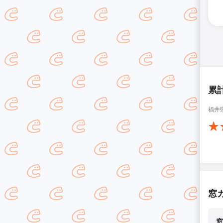
累
福井
窓
窓