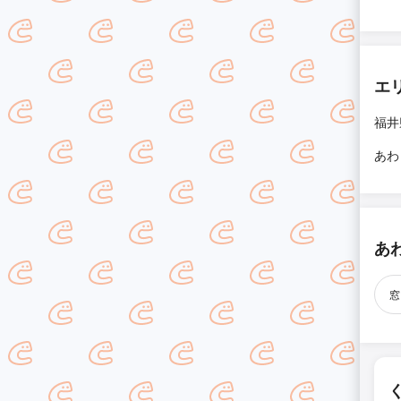
エ
福井
あわ
あ
窓