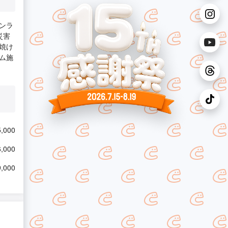
ンラ
災害
焼け
ム施
,000
,000
,000