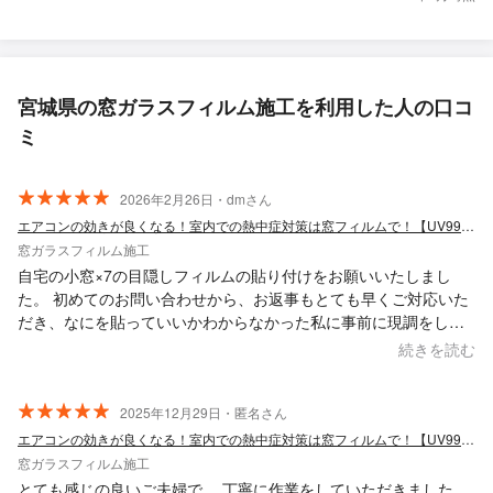
宮城県の窓ガラスフィルム施工を利用した人の口コ
ミ
2026年2月26日・dmさん
エアコンの効きが良くなる！室内での熱中症対策は窓フィルムで！【UV99%カット】
窓ガラスフィルム施工
自宅の小窓×7の目隠しフィルムの貼り付けをお願いいたしまし
た。 初めてのお問い合わせから、お返事もとても早くご対応いた
だき、なにを貼っていいかわからなかった私に事前に現調をして
いただき何種類かサンプル等も持ってきていただきとても親切に
続きを読む
対応いただきました。 当日はご夫婦での作業でとても感じも良
く、作業も丁寧でかなり満足のいく出来となりました。 こまめな
連絡と、お早いご対応でかなりスムーズにスケジュールも決めて
2025年12月29日・匿名さん
いただきまして本当にありがとうございました。 また何かご依頼
エアコンの効きが良くなる！室内での熱中症対策は窓フィルムで！【UV99%カット】
する場合はお願いさせていただきたいです。
窓ガラスフィルム施工
とても感じの良いご夫婦で、 丁寧に作業をしていただきました。