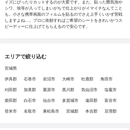
イズにぴったりカットするのが大変です。また、貼った際気泡や
シワ、埃等が入ってしまいがちで仕上がりがイマイチなんてこと
も。小さな携帯画面のフィルムを貼るのでさえ上手くいかず苦戦
しますよね…。プロに依頼すればご希望のシートをきれいかつス
ピーディーに仕上げてもらえるので安心です。
エリアで絞り込む
宮城県
伊具郡
石巻市
岩沼市
大崎市
牡鹿郡
角田市
刈田郡
加美郡
栗原市
黒川郡
気仙沼市
塩竈市
柴田郡
白石市
仙台市
多賀城市
遠田郡
富谷市
登米市
名取市
東松島市
宮城郡
本吉郡
亘理郡