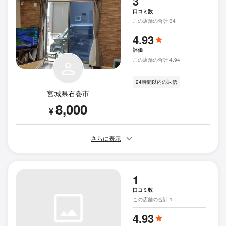
3
口コミ数
この店舗の合計 34
4.93
評価
この店舗の合計 4.94
24時間以内の返信
宮城県石巻市
8,000
¥
さらに表示
1
口コミ数
この店舗の合計 1
4.93