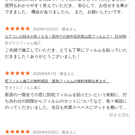
質問もわかりやすく答えていただき、 安心して、お任せする事が
できました。 機会がありましたら、 また、お願いしたいです。
2025年12月2日・匿名さん
エアコンの効きが良くなる！室内での熱中症対策は窓フィルムで！【UV99%カット】
窓ガラスフィルム施工
ご夫婦で施工していただき、とても丁寧にフィルムを貼っていた
だきました！ありがとうございました！
2025年8月7日・匿名さん
窓フィルム施工の無料相談・遮熱フィルムの無料体験出来ます。
窓ガラスフィルム施工
新居の一階全ての窓に防犯フィルムを貼りたいという依頼に、打
ち合わせの段階からフィルムのカットについてなど、色々相談に
のってくださいました。当日も作業スペースにマットを敷いて床
を汚さないように気を遣って作業してくださいました。作業を見
続きを読む
ていて、窓全面に防犯フィルムを貼るのはやはり素人では無理だ
と思ったので、頼んで本当に良かったです。作業の過程で出た
泡？も一ヶ月すればきれいになると、今後のことなども丁寧に教
2025年8月25日・匿名さん