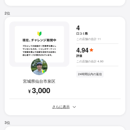
2位
4
口コミ数
この店舗の合計 11
4.94
評価
この店舗の合計 4.90
24時間以内の返信
宮城県仙台市泉区
3,000
¥
さらに表示
3位