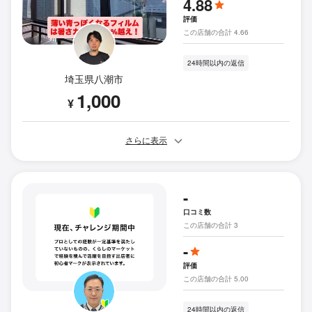
4.88
評価
この店舗の合計 4.66
24時間以内の返信
埼玉県八潮市
1,000
¥
さらに表示
-
口コミ数
この店舗の合計 3
-
評価
この店舗の合計 5.00
24時間以内の返信