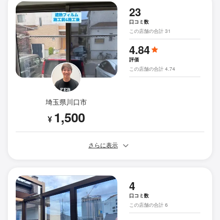
23
口コミ数
この店舗の合計 31
4.84
評価
この店舗の合計 4.74
埼玉県川口市
1,500
¥
さらに表示
4
口コミ数
この店舗の合計 6