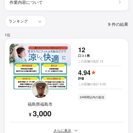
作業内容について
9 件の結果
1位
12
口コミ数
この店舗の合計 12
4.94
評価
この店舗の合計 5.00
24時間以内の返信
福島県福島市
3,000
¥
さらに表示