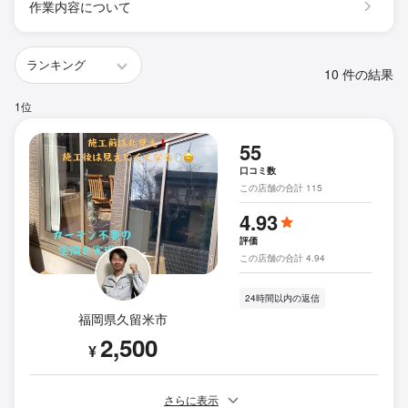
作業内容について
10 件の結果
1位
55
口コミ数
この店舗の合計 115
4.93
評価
この店舗の合計 4.94
24時間以内の返信
福岡県久留米市
2,500
¥
さらに表示