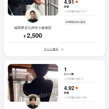
4.91
評価
この店舗の合計 4.77
24時間以内の返信
福岡県北九州市小倉南区
2,500
¥
さらに表示
1
口コミ数
この店舗の合計 2
4.92
評価
この店舗の合計 4.50