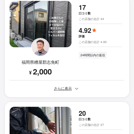
17
口コミ数
この店舗の合計 44
4.92
評価
この店舗の合計 4.90
24時間以内の返信
福岡県糟屋郡志免町
2,000
¥
さらに表示
20
口コミ数
この店舗の合計 27