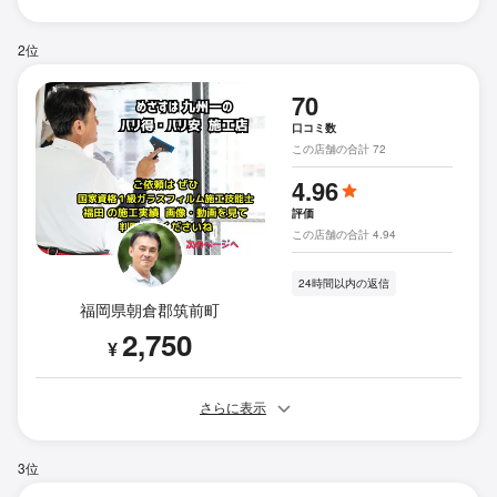
2位
70
口コミ数
この店舗の合計 72
4.96
評価
この店舗の合計 4.94
24時間以内の返信
福岡県朝倉郡筑前町
2,750
¥
さらに表示
3位