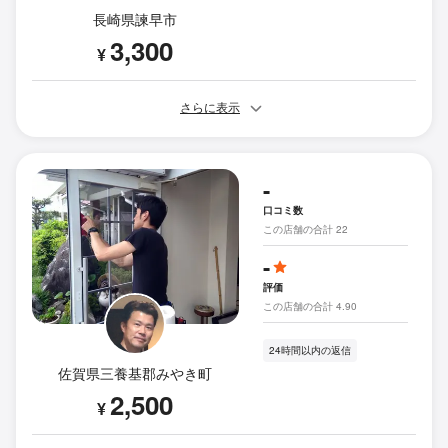
長崎県諫早市
3,300
¥
さらに表示
-
口コミ数
この店舗の合計 22
-
評価
この店舗の合計 4.90
24時間以内の返信
佐賀県三養基郡みやき町
2,500
¥