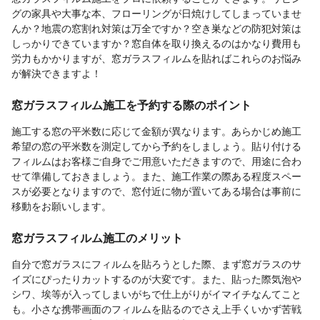
グの家具や大事な本、フローリングが日焼けしてしまっていませ
んか？地震の窓割れ対策は万全ですか？空き巣などの防犯対策は
しっかりできていますか？窓自体を取り換えるのはかなり費用も
労力もかかりますが、窓ガラスフィルムを貼ればこれらのお悩み
が解決できますよ！
窓ガラスフィルム施工を予約する際のポイント
施工する窓の平米数に応じて金額が異なります。あらかじめ施工
希望の窓の平米数を測定してから予約をしましょう。貼り付ける
フィルムはお客様ご自身でご用意いただきますので、用途に合わ
せて準備しておきましょう。また、施工作業の際ある程度スペー
スが必要となりますので、窓付近に物が置いてある場合は事前に
移動をお願いします。
窓ガラスフィルム施工のメリット
自分で窓ガラスにフィルムを貼ろうとした際、まず窓ガラスのサ
イズにぴったりカットするのが大変です。また、貼った際気泡や
シワ、埃等が入ってしまいがちで仕上がりがイマイチなんてこと
も。小さな携帯画面のフィルムを貼るのでさえ上手くいかず苦戦