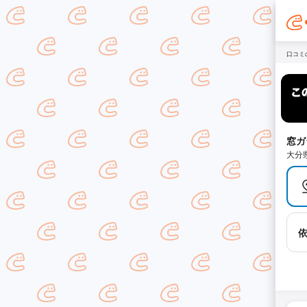
口コミ
窓ガ
大分