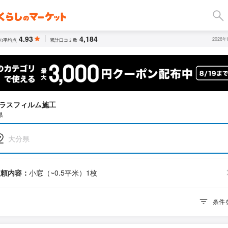
4.93
4,184
2026
の平均点
累計口コミ数
ラスフィルム施工
県
大分県
依頼内容：
小窓（~0.5平米）1枚
条件