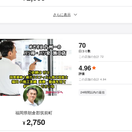
さらに表示
70
口コミ数
この店舗の合計 72
4.96
評価
この店舗の合計 4.94
24時間以内の返信
福岡県朝倉郡筑前町
2,750
¥