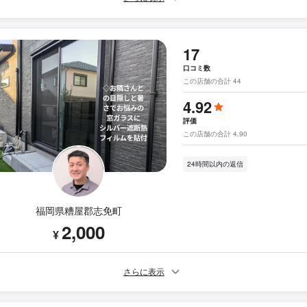
17
口コミ数
この店舗の合計 44
4.92
評価
この店舗の合計 4.90
24時間以内の返信
福岡県糟屋郡志免町
2,000
¥
さらに表示