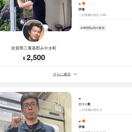
-
評価
この店舗の合計 4.90
24時間以内の返信
佐賀県三養基郡みやき町
2,500
¥
さらに表示
-
口コミ数
この店舗の合計 2
-
評価