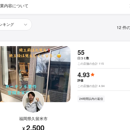
業内容について
12 件
55
口コミ数
この店舗の合計 115
4.93
評価
この店舗の合計 4.94
24時間以内の返信
福岡県久留米市
2,500
¥