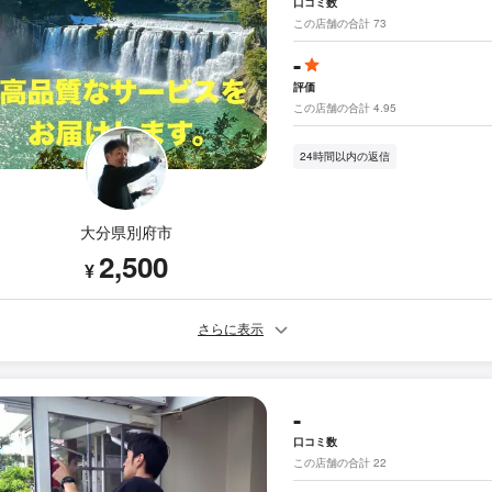
口コミ数
この店舗の合計 73
-
評価
この店舗の合計 4.95
24時間以内の返信
大分県別府市
2,500
¥
さらに表示
-
口コミ数
この店舗の合計 22