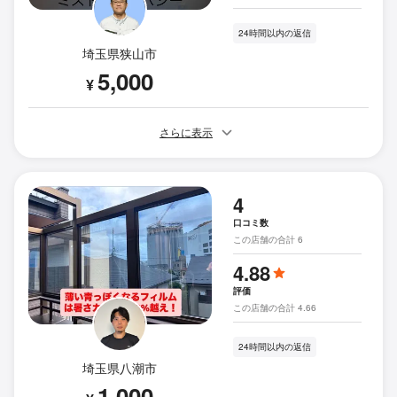
24時間以内の返信
埼玉県狭山市
5,000
¥
さらに表示
4
口コミ数
この店舗の合計 6
4.88
評価
この店舗の合計 4.66
24時間以内の返信
埼玉県八潮市
1,000