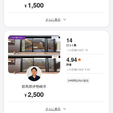
1,500
¥
さらに表示
14
口コミ数
この店舗の合計 15
4.94
評価
この店舗の合計 5.00
24時間以内の返信
群馬県伊勢崎市
2,500
¥
さらに表示