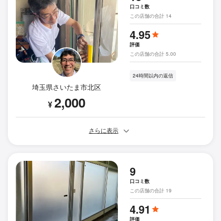
口コミ数
この店舗の合計 14
4.95
評価
この店舗の合計 5.00
24時間以内の返信
埼玉県さいたま市北区
2,000
¥
さらに表示
9
口コミ数
この店舗の合計 19
4.91
評価