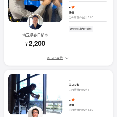
-
評価
この店舗の合計 5.00
24時間以内の返信
埼玉県春日部市
2,200
¥
さらに表示
-
口コミ数
この店舗の合計 1
-
評価
この店舗の合計 5.00