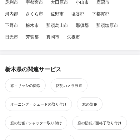
足利市
宇都宮市
大田原市
小山市
鹿沼市
河内郡
さくら市
佐野市
塩谷郡
下都賀郡
下野市
栃木市
那須烏山市
那須郡
那須塩原市
日光市
芳賀郡
真岡市
矢板市
栃木県の関連サービス
窓・サッシの掃除
防犯カメラ設置
オーニング・シェードの取り付け
窓の防犯
窓の防犯 / シャッター取り付け
窓の防犯 / 面格子取り付け