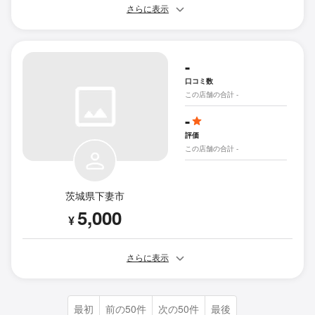
さらに表示
-
口コミ数
この店舗の合計 -
-
評価
この店舗の合計 -
茨城県下妻市
5,000
¥
さらに表示
最初
前の50件
次の50件
最後