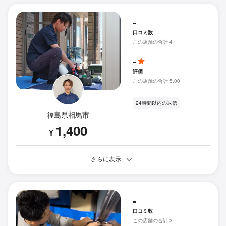
-
口コミ数
この店舗の合計 4
-
評価
この店舗の合計 5.00
24時間以内の返信
福島県相馬市
1,400
¥
さらに表示
-
口コミ数
この店舗の合計 3