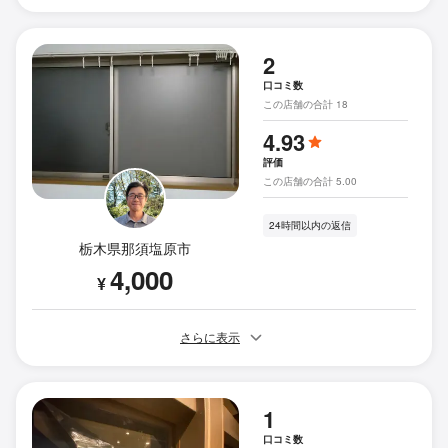
2
口コミ数
この店舗の合計 18
4.93
評価
この店舗の合計 5.00
24時間以内の返信
栃木県那須塩原市
4,000
¥
さらに表示
1
口コミ数