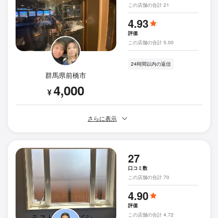
この店舗の合計 21
4.93
評価
この店舗の合計 5.00
24時間以内の返信
群馬県前橋市
4,000
¥
さらに表示
27
口コミ数
この店舗の合計 70
4.90
評価
この店舗の合計 4.72