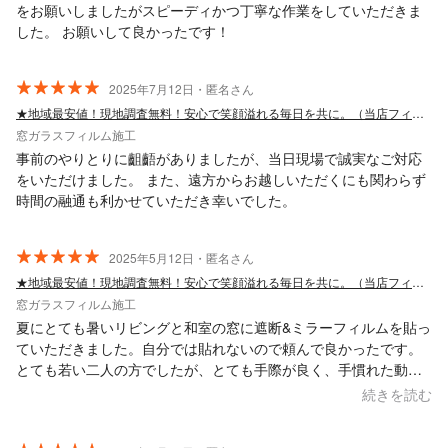
をお願いしましたがスピーディかつ丁寧な作業をしていただきま
した。 お願いして良かったです！
2025年7月12日・匿名さん
★地域最安値！現地調査無料！安心で笑顔溢れる毎日を共に。（当店フィルム用意可能）
窓ガラスフィルム施工
事前のやりとりに齟齬がありましたが、当日現場で誠実なご対応
をいただけました。 また、遠方からお越しいただくにも関わらず
時間の融通も利かせていただき幸いでした。
2025年5月12日・匿名さん
★地域最安値！現地調査無料！安心で笑顔溢れる毎日を共に。（当店フィルム用意可能）
窓ガラスフィルム施工
夏にとても暑いリビングと和室の窓に遮断&ミラーフィルムを貼っ
ていただきました。自分では貼れないので頼んで良かったです。
とても若い二人の方でしたが、とても手際が良く、手慣れた動作
に関心しました。対応も良かったです。周りにも勧めたいと思い
続きを読む
ます。ありがとうございました♪