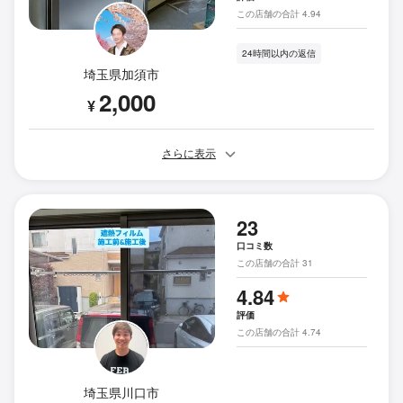
この店舗の合計 4.94
24時間以内の返信
埼玉県加須市
2,000
¥
さらに表示
23
口コミ数
この店舗の合計 31
4.84
評価
この店舗の合計 4.74
埼玉県川口市