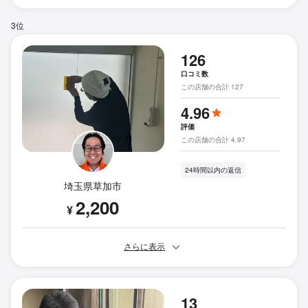
3位
126
口コミ数
この店舗の合計 127
4.96
評価
この店舗の合計 4.97
24時間以内の返信
埼玉県草加市
2,200
¥
さらに表示
13