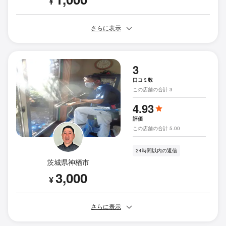
¥
さらに表示
3
口コミ数
この店舗の合計 3
4.93
評価
この店舗の合計 5.00
24時間以内の返信
茨城県神栖市
3,000
¥
さらに表示