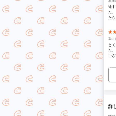
家具
途中
た。
たら
室内
とて
た。
ござ
詳