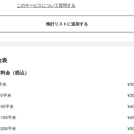
このサービスについて質問する
検討リストに追加する
金表
本料金（税込）
5平米
¥3
70平米
¥3
100平米
¥4
~150平米
¥4
~200平米
¥5