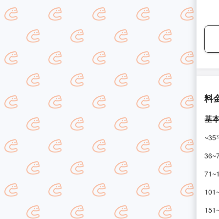
料
基
~3
36~
71~
101
151