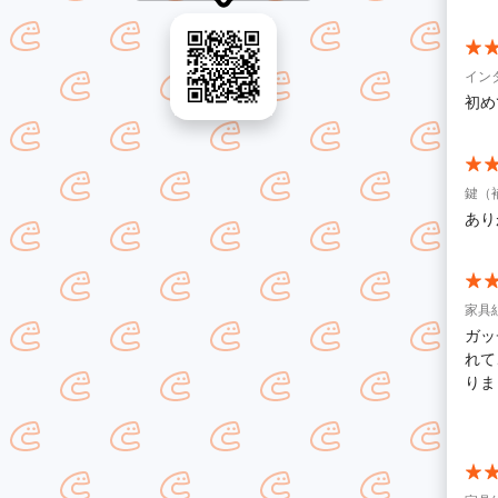
イン
初め
鍵（
あり
家具
ガッ
れて
りま
によ
た。