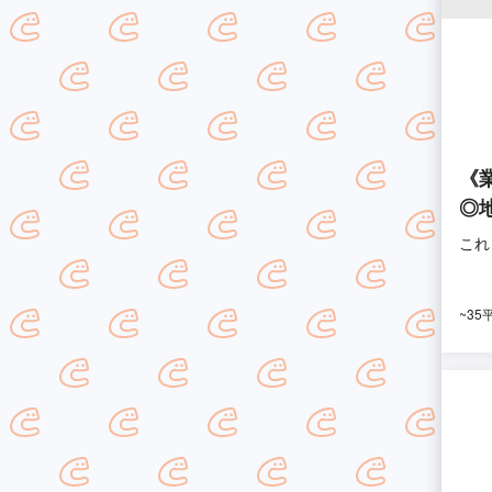
《
◎
これ
~35