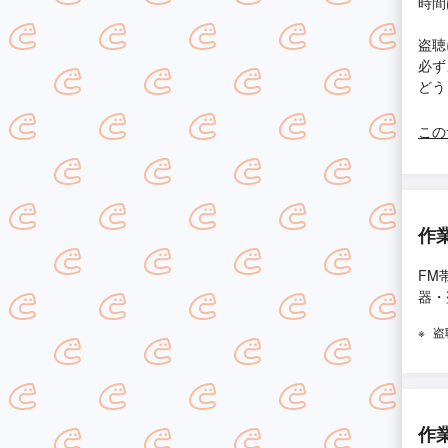
時間
盗聴
必ず
どう
この
作
FM
器・
盗
作