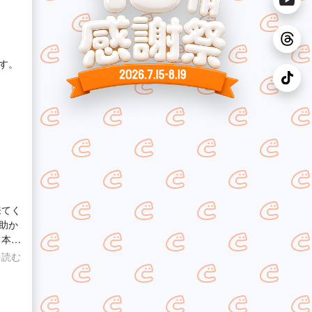
す。
来てく
助か
て本当
し
を読む