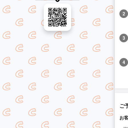
2
3
4
ご
お