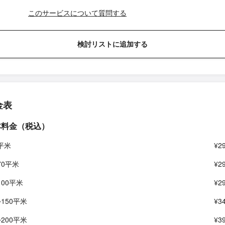
このサービスについて質問する
検討リストに追加する
金表
本料金（税込）
5平米
¥2
70平米
¥2
100平米
¥2
~150平米
¥3
~200平米
¥3