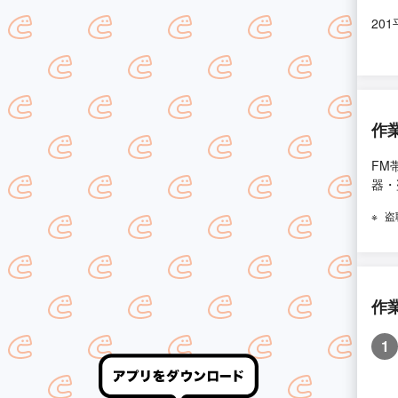
201
作
FM
器・
盗
作
1