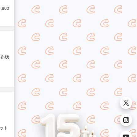
4,800
た盗聴
ット