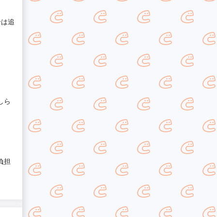
合は追
しら
負担