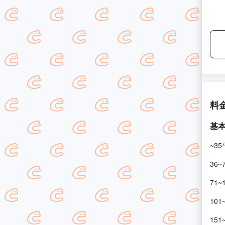
料
基
~3
36~
71~
101
151