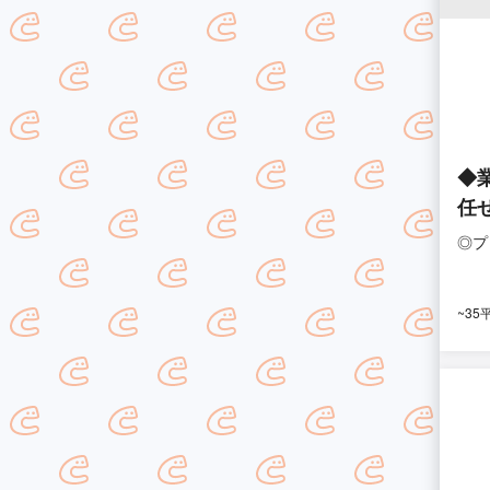
◆
任
◎プ
~35