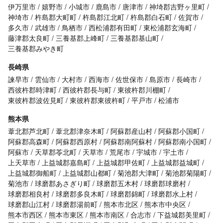
伊万里市
嬉野市
小城市
鹿島市
唐津市
神埼郡吉野ヶ里町
神埼市
杵島郡大町町
杵島郡江北町
杵島郡白石町
佐賀市
多久市
武雄市
鳥栖市
西松浦郡有田町
東松浦郡玄海町
藤津郡太良町
三養基郡上峰町
三養基郡基山町
三養基郡みやき町
長崎県
諫早市
雲仙市
大村市
西海市
佐世保市
島原市
長崎市
西彼杵郡時津町
西彼杵郡長与町
東彼杵郡川棚町
東彼杵郡波佐見町
東彼杵郡東彼杵町
平戸市
松浦市
熊本県
葦北郡芦北町
葦北郡津奈木町
阿蘇郡産山村
阿蘇郡小国町
阿蘇郡高森町
阿蘇郡西原村
阿蘇郡南阿蘇村
阿蘇郡南小国町
阿蘇市
天草郡苓北町
天草市
荒尾市
宇城市
宇土市
上天草市
上益城郡嘉島町
上益城郡甲佐町
上益城郡益城町
上益城郡御船町
上益城郡山都町
菊池郡大津町
菊池郡菊陽町
菊池市
球磨郡あさぎり町
球磨郡五木村
球磨郡球磨村
球磨郡相良村
球磨郡多良木町
球磨郡錦町
球磨郡水上村
球磨郡山江村
球磨郡湯前町
熊本市北区
熊本市中央区
熊本市西区
熊本市東区
熊本市南区
合志市
下益城郡美里町