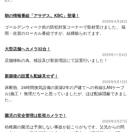
朝の情報番組「アサデス。KBC」登場！
2026年4月26日
ゴールデンウィーク前の防犯対策コーナーで取材受けました。 福
岡・佐賀のローカル番組ですが、結構観られてます。
大型店舗へカメラ32台！
2025年11月4日
店舗移転の為、移設及び新規増設にて設置行いました！
新築後の設置も配線見せず！
2025年9月12日
床断熱、24時間換気設備の新築2年の戸建てへの有線(LANケーブ
ル)施工！ 無理だろーと思っていましたが、ほぼ配線隠蔽できまし
た...
園児の安全管理は監視カメラで！
2025年3月27日
幼稚園の園児は予測しない事故が起こりがちです。父兄からの問