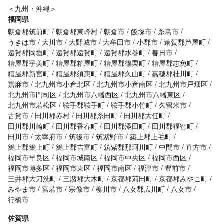
＜九州・沖縄＞
福岡県
朝倉郡筑前町
朝倉郡東峰村
朝倉市
飯塚市
糸島市
うきは市
大川市
大野城市
大牟田市
小郡市
遠賀郡芦屋町
遠賀郡岡垣町
遠賀郡遠賀町
遠賀郡水巻町
春日市
糟屋郡宇美町
糟屋郡粕屋町
糟屋郡篠栗町
糟屋郡志免町
糟屋郡新宮町
糟屋郡須惠町
糟屋郡久山町
嘉穂郡桂川町
嘉麻市
北九州市小倉北区
北九州市小倉南区
北九州市戸畑区
北九州市門司区
北九州市八幡西区
北九州市八幡東区
北九州市若松区
鞍手郡鞍手町
鞍手郡小竹町
久留米市
古賀市
田川郡赤村
田川郡糸田町
田川郡大任町
田川郡川崎町
田川郡香春町
田川郡添田町
田川郡福智町
田川市
太宰府市
筑後市
筑紫野市
築上郡上毛町
築上郡築上町
築上郡吉富町
筑紫郡那珂川町
中間市
直方市
福岡市早良区
福岡市城南区
福岡市中央区
福岡市西区
福岡市博多区
福岡市東区
福岡市南区
福津市
豊前市
三井郡大刀洗町
三潴郡大木町
京都郡苅田町
京都郡みやこ町
みやま市
宮若市
宗像市
柳川市
八女郡広川町
八女市
行橋市
佐賀県