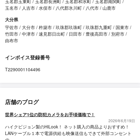
玉名郡玉東町
玉名郡長洲町
玉名郡和水町
玉名郡南関町
玉名市
人吉市
水俣市
八代郡氷川町
八代市
山鹿市
大分県
宇佐市
大分市
杵築市
玖珠郡玖珠町
玖珠郡九重町
国東市
竹田市
中津市
速見郡日出町
日田市
豊後高田市
別府市
由布市
インボイス登録番号
T2290001104496
店舗のブログ
世界シェア1位の防犯カメラをお手頃価格で！
2026年6月19日
ハイクビジョン製のHiLook！ ネット購入の商品よりおすすめ！
LANケーブル１本で電源供給も映像送信もできて外部コンセント
の...