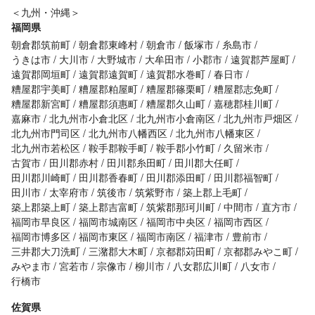
＜九州・沖縄＞
福岡県
朝倉郡筑前町
朝倉郡東峰村
朝倉市
飯塚市
糸島市
うきは市
大川市
大野城市
大牟田市
小郡市
遠賀郡芦屋町
遠賀郡岡垣町
遠賀郡遠賀町
遠賀郡水巻町
春日市
糟屋郡宇美町
糟屋郡粕屋町
糟屋郡篠栗町
糟屋郡志免町
糟屋郡新宮町
糟屋郡須惠町
糟屋郡久山町
嘉穂郡桂川町
嘉麻市
北九州市小倉北区
北九州市小倉南区
北九州市戸畑区
北九州市門司区
北九州市八幡西区
北九州市八幡東区
北九州市若松区
鞍手郡鞍手町
鞍手郡小竹町
久留米市
古賀市
田川郡赤村
田川郡糸田町
田川郡大任町
田川郡川崎町
田川郡香春町
田川郡添田町
田川郡福智町
田川市
太宰府市
筑後市
筑紫野市
築上郡上毛町
築上郡築上町
築上郡吉富町
筑紫郡那珂川町
中間市
直方市
福岡市早良区
福岡市城南区
福岡市中央区
福岡市西区
福岡市博多区
福岡市東区
福岡市南区
福津市
豊前市
三井郡大刀洗町
三潴郡大木町
京都郡苅田町
京都郡みやこ町
みやま市
宮若市
宗像市
柳川市
八女郡広川町
八女市
行橋市
佐賀県