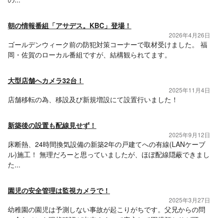
朝の情報番組「アサデス。KBC」登場！
2026年4月26日
ゴールデンウィーク前の防犯対策コーナーで取材受けました。 福
岡・佐賀のローカル番組ですが、結構観られてます。
大型店舗へカメラ32台！
2025年11月4日
店舗移転の為、移設及び新規増設にて設置行いました！
新築後の設置も配線見せず！
2025年9月12日
床断熱、24時間換気設備の新築2年の戸建てへの有線(LANケーブ
ル)施工！ 無理だろーと思っていましたが、ほぼ配線隠蔽できまし
た...
園児の安全管理は監視カメラで！
2025年3月27日
幼稚園の園児は予測しない事故が起こりがちです。父兄からの問