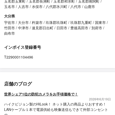
玉名郡玉東町
玉名郡長洲町
玉名郡和水町
玉名郡南関町
玉名市
人吉市
水俣市
八代郡氷川町
八代市
山鹿市
大分県
宇佐市
大分市
杵築市
玖珠郡玖珠町
玖珠郡九重町
国東市
竹田市
中津市
速見郡日出町
日田市
豊後高田市
別府市
由布市
インボイス登録番号
T2290001104496
店舗のブログ
世界シェア1位の防犯カメラをお手頃価格で！
2026年6月19日
ハイクビジョン製のHiLook！ ネット購入の商品よりおすすめ！
LANケーブル１本で電源供給も映像送信もできて外部コンセント
の...