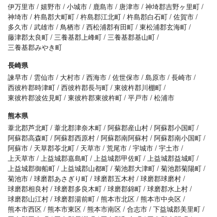
伊万里市
嬉野市
小城市
鹿島市
唐津市
神埼郡吉野ヶ里町
神埼市
杵島郡大町町
杵島郡江北町
杵島郡白石町
佐賀市
多久市
武雄市
鳥栖市
西松浦郡有田町
東松浦郡玄海町
藤津郡太良町
三養基郡上峰町
三養基郡基山町
三養基郡みやき町
長崎県
諫早市
雲仙市
大村市
西海市
佐世保市
島原市
長崎市
西彼杵郡時津町
西彼杵郡長与町
東彼杵郡川棚町
東彼杵郡波佐見町
東彼杵郡東彼杵町
平戸市
松浦市
熊本県
葦北郡芦北町
葦北郡津奈木町
阿蘇郡産山村
阿蘇郡小国町
阿蘇郡高森町
阿蘇郡西原村
阿蘇郡南阿蘇村
阿蘇郡南小国町
阿蘇市
天草郡苓北町
天草市
荒尾市
宇城市
宇土市
上天草市
上益城郡嘉島町
上益城郡甲佐町
上益城郡益城町
上益城郡御船町
上益城郡山都町
菊池郡大津町
菊池郡菊陽町
菊池市
球磨郡あさぎり町
球磨郡五木村
球磨郡球磨村
球磨郡相良村
球磨郡多良木町
球磨郡錦町
球磨郡水上村
球磨郡山江村
球磨郡湯前町
熊本市北区
熊本市中央区
熊本市西区
熊本市東区
熊本市南区
合志市
下益城郡美里町