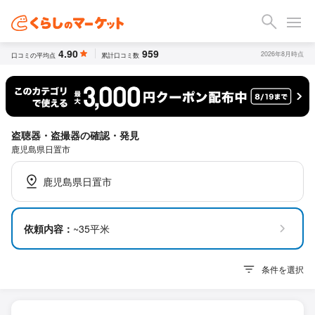
4.90
959
2026年8月時点
口コミの平均点
累計口コミ数
盗聴器・盗撮器の確認・発見
鹿児島県日置市
鹿児島県日置市
依頼内容：
~35平米
条件を選択