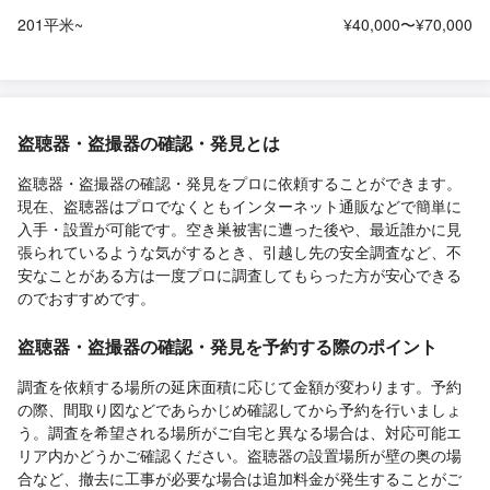
201平米~
¥40,000〜¥70,000
盗聴器・盗撮器の確認・発見とは
盗聴器・盗撮器の確認・発見をプロに依頼することができます。
現在、盗聴器はプロでなくともインターネット通販などで簡単に
入手・設置が可能です。空き巣被害に遭った後や、最近誰かに見
張られているような気がするとき、引越し先の安全調査など、不
安なことがある方は一度プロに調査してもらった方が安心できる
のでおすすめです。
盗聴器・盗撮器の確認・発見を予約する際のポイント
調査を依頼する場所の延床面積に応じて金額が変わります。予約
の際、間取り図などであらかじめ確認してから予約を行いましょ
う。調査を希望される場所がご自宅と異なる場合は、対応可能エ
リア内かどうかご確認ください。盗聴器の設置場所が壁の奥の場
合など、撤去に工事が必要な場合は追加料金が発生することがご