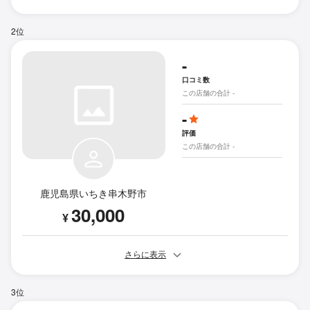
2位
-
口コミ数
この店舗の合計 -
-
評価
この店舗の合計 -
鹿児島県いちき串木野市
30,000
¥
さらに表示
3位