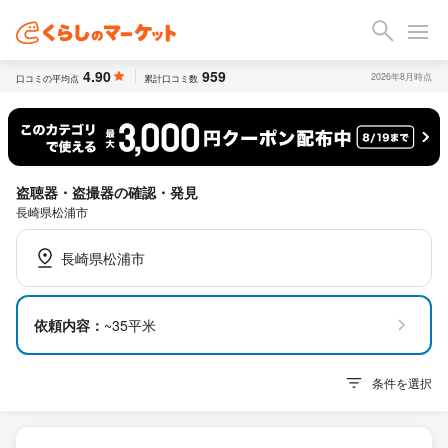
4.90
959
2026年8月時点
口コミの平均点
累計口コミ数
盗聴器・盗撮器の確認・発見
長崎県松浦市
長崎県松浦市
依頼内容：
~35平米
条件を選択