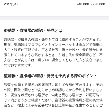
201平米~
¥40,000〜¥70,000
盗聴器・盗撮器の確認・発見とは
盗聴器・盗撮器の確認・発見をプロに依頼することができます。
現在、盗聴器はプロでなくともインターネット通販などで簡単に
入手・設置が可能です。空き巣被害に遭った後や、最近誰かに見
張られているような気がするとき、引越し先の安全調査など、不
安なことがある方は一度プロに調査してもらった方が安心できる
のでおすすめです。
盗聴器・盗撮器の確認・発見を予約する際のポイント
調査を依頼する場所の延床面積に応じて金額が変わります。予約
の際、間取り図などであらかじめ確認してから予約を行いましょ
う。調査を希望される場所がご自宅と異なる場合は、対応可能エ
リア内かどうかご確認ください。盗聴器の設置場所が壁の奥の場
合など、撤去に工事が必要な場合は追加料金が発生することがご