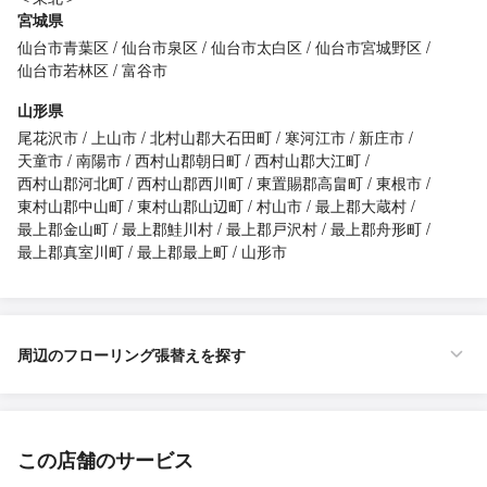
宮城県
仙台市青葉区
仙台市泉区
仙台市太白区
仙台市宮城野区
仙台市若林区
富谷市
山形県
尾花沢市
上山市
北村山郡大石田町
寒河江市
新庄市
天童市
南陽市
西村山郡朝日町
西村山郡大江町
西村山郡河北町
西村山郡西川町
東置賜郡高畠町
東根市
東村山郡中山町
東村山郡山辺町
村山市
最上郡大蔵村
最上郡金山町
最上郡鮭川村
最上郡戸沢村
最上郡舟形町
最上郡真室川町
最上郡最上町
山形市
周辺のフローリング張替えを探す
この店舗のサービス