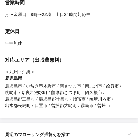
営業時間
月〜金曜日 9時〜22時 土日24時間対応中
定休日
年中無休
対応エリア（出張費無料）
＜九州・沖縄＞
鹿児島県
鹿児島市
いちき串木野市
南さつま市
南九州市
姶良市
枕崎市
姶良郡湧水町
薩摩郡さつま町
阿久根市
鹿児島郡三島村
鹿児島郡十島村
指宿市
薩摩川内市
出水郡長島町
日置市
曽於郡大崎町
霧島市
曽於市
周辺のフローリング張替えを探す