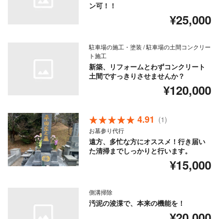
ン可！！
¥25,000
駐車場の施工・塗装 / 駐車場の土間コンクリー
ト施工
新築、リフォームとわずコンクリート
土間ですっきりさせませんか？
¥120,000
4.91
(1)
お墓参り代行
遠方、多忙な方にオススメ！行き届い
た清掃までしっかりと行います。
¥15,000
側溝掃除
汚泥の浚渫で、本来の機能を！
¥20,000