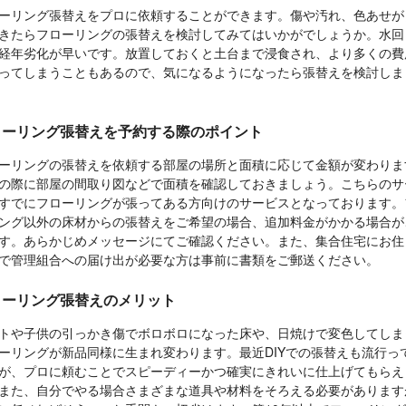
ーリング張替えをプロに依頼することができます。傷や汚れ、色あせが
きたらフローリングの張替えを検討してみてはいかがでしょうか。水回
経年劣化が早いです。放置しておくと土台まで浸食され、より多くの費
ってしまうこともあるので、気になるようになったら張替えを検討しま
ローリング張替えを予約する際のポイント
ーリングの張替えを依頼する部屋の場所と面積に応じて金額が変わりま
の際に部屋の間取り図などで面積を確認しておきましょう。こちらのサ
すでにフローリングが張ってある方向けのサービスとなっております。
ング以外の床材からの張替えをご希望の場合、追加料金がかかる場合が
す。あらかじめメッセージにてご確認ください。また、集合住宅にお住
で管理組合への届け出が必要な方は事前に書類をご郵送ください。
ローリング張替えのメリット
トや子供の引っかき傷でボロボロになった床や、日焼けで変色してしま
ーリングが新品同様に生まれ変わります。最近DIYでの張替えも流行っ
が、プロに頼むことでスピーディーかつ確実にきれいに仕上げてもらえ
また、自分でやる場合さまざまな道具や材料をそろえる必要があります