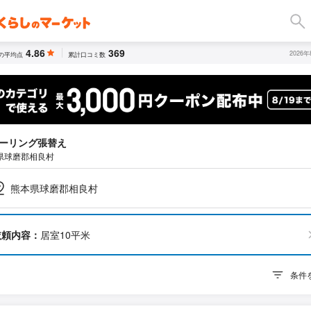
4.86
369
2026
の平均点
累計口コミ数
ーリング張替え
県球磨郡相良村
熊本県球磨郡相良村
依頼内容：
居室10平米
条件