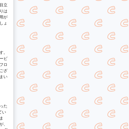
目立
りは
用が
しょ
す。
ービ
フロ
ござ
まい
った
てい
ま
が、