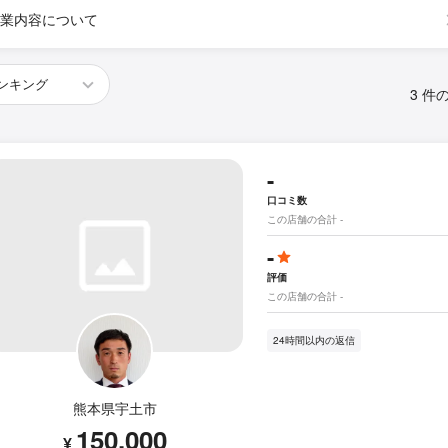
業内容について
3 件
-
口コミ数
この店舗の合計 -
-
評価
この店舗の合計 -
24時間以内の返信
熊本県宇土市
150,000
¥