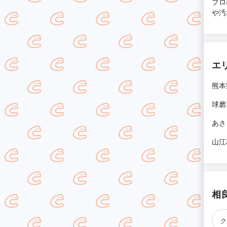
プロ
や汚
エ
熊本
球磨
あさ
山江
相
ク