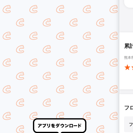
累
熊本
フ
フ