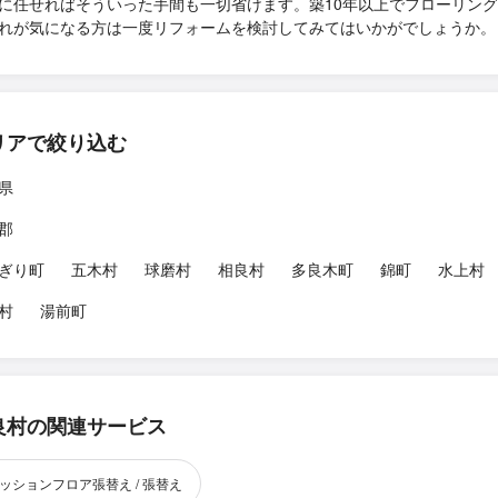
に任せればそういった手間も一切省けます。築10年以上でフローリン
れが気になる方は一度リフォームを検討してみてはいかがでしょうか。
リアで絞り込む
県
郡
ぎり町
五木村
球磨村
相良村
多良木町
錦町
水上村
村
湯前町
良村の関連サービス
ッションフロア張替え / 張替え