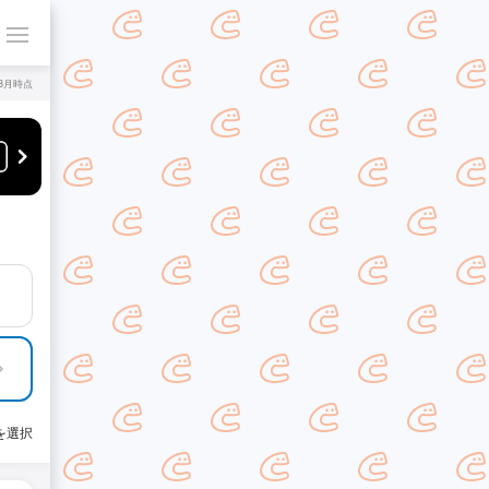
年8月時点
を選択