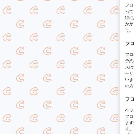
フロ
って
特に
かか
う。
フ
フロ
予約
スは
ーリ
いま
の方
フ
ペッ
フロ
ます
す。