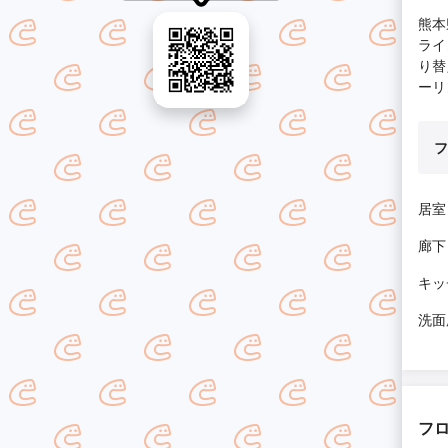
熊本
ライ
り替
ーリ
フ
居室
廊下
キッ
洗面
フ